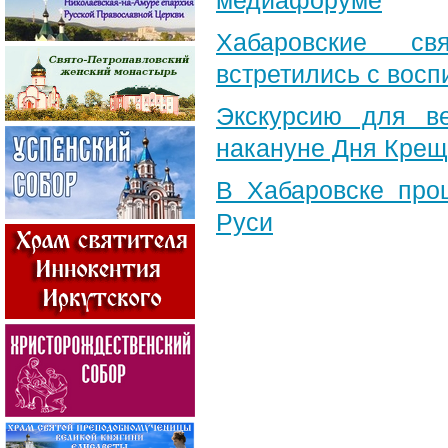
медиафоруме
Хабаровские св
встретились с вос
Экскурсию для в
накануне Дня Крещ
В Хабаровске про
Руси