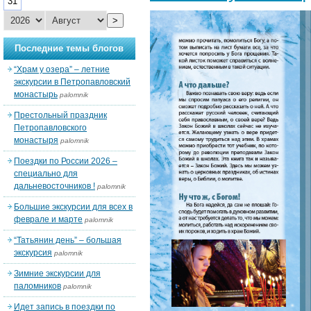
31
>
Последние темы блогов
“Храм у озера” – летние
экскурсии в Петропавловский
монастырь
palomnik
Престольный праздник
Петропавловского
монастыря
palomnik
Поездки по России 2026 –
специально для
дальневосточников !
palomnik
Большие экскурсии для всех в
феврале и марте
palomnik
“Татьянин день” – большая
экскурсия
palomnik
Зимние экскурсии для
паломников
palomnik
Идет запись в поездки по