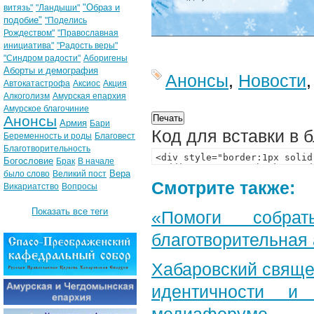
"Образ и
витязь"
"Ландыши"
подобие"
"Поделись
Рождеством"
"Православная
инициатива"
"Радость веры"
"Синдром радости"
Аборигены
Аборты и демография
Анонсы
,
Новости
Автокатастрофа
Аксиос
Акция
Алкоголизм
Амурская епархия
Амурское благочиние
Анонсы
Армия
Бари
Код для вставки в 
Беременность и роды
Благовест
Благотворительность
Богословие
Брак
В начале
Вера
было слово
Великий пост
Смотрите также:
Викариатство
Вопросы
Показать все теги
«Помоги собра
благотворительная
Хабаровский свяще
идентичности и