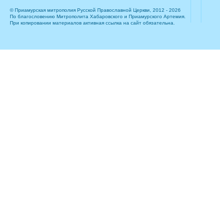
© Приамурская митрополия Русской Православной Церкви, 2012 - 2026
По благословению Митрополита Хабаровского и Приамурского Артемия.
При копировании материалов активная ссылка на сайт обязательна.