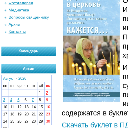
О
Фотогалерея
И
Медиатека
п
Вопросы священнику
Архив
и
Контакты
П
п
Календарь
х
И
Архив
п
Август
-
2026
с
пн
вт
ср
чт
пт
сб
вс
1
2
п
3
4
5
6
7
8
9
и
10
11
12
13
14
15
16
содержатся в букле
17
18
19
20
21
22
23
24
25
26
27
28
29
30
Скачать буклет в П