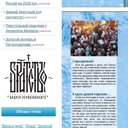
России на 2026 год.
palomnik
Зимний Крестный ход
состоится !
palomnik
Престольный праздник у
Архангела Михаила
palomnik
Золотой октябрь в
Петропавловке.
palomnik
Облако тегов
"Вера и дело"
"Душа"
"Золотой