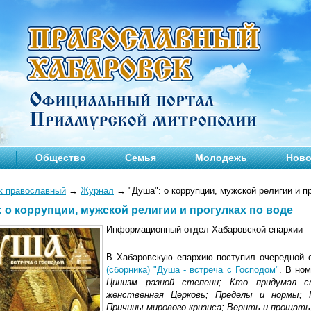
Общество
Семья
Молодежь
Ново
к православный
→
Журнал
→
"Душа": о коррупции, мужской религии и п
: о коррупции, мужской религии и прогулках по воде
Информационный отдел Хабаровской епархии
В Хабаровскую епархию поступил очередной 
(сборника) "Душа - встреча с Господом"
. В но
Цинизм разной степени; Кто придумал с
женственная Церковь; Пределы и нормы; К
Причины мирового кризиса; Верить и прощать; 