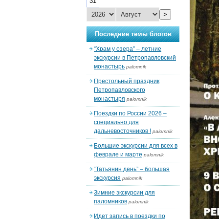
31
>
Последние темы блогов
“Храм у озера” – летние
экскурсии в Петропавловский
монастырь
palomnik
Престольный праздник
Петропавловского
монастыря
palomnik
Поездки по России 2026 –
специально для
дальневосточников !
palomnik
Большие экскурсии для всех в
феврале и марте
palomnik
“Татьянин день” – большая
экскурсия
palomnik
Зимние экскурсии для
паломников
palomnik
Идет запись в поездки по