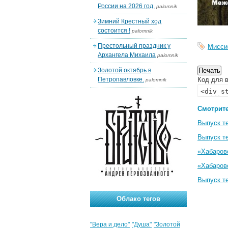
России на 2026 год.
palomnik
Зимний Крестный ход
состоится !
palomnik
Престольный праздник у
Мисси
Архангела Михаила
palomnik
Золотой октябрь в
Петропавловке.
Код для в
palomnik
Смотрите
Выпуск т
Выпуск т
«Хабаровс
«Хабаровс
Выпуск т
Облако тегов
"Вера и дело"
"Душа"
"Золотой