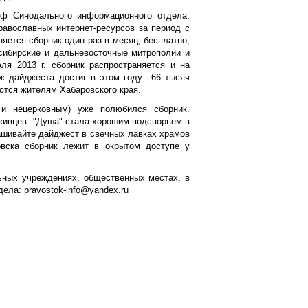
иф Синодального информационного отдела.
равославных интернет-ресурсов за период с
яется сборник один раз в месяц, бесплатно,
 сибирские и дальневосточные митрополии и
ля 2013 г. сборник распространяется и на
аж дайджеста достиг в этом году 66 тысяч
ются жителям Хабаровского края.
 и нецерковным) уже полюбился сборник.
уживцев. "Душа" стала хорошим подспорьем в
ашивайте дайджест в свечных лавках храмов
овска сборник лежит в окрытом доступе у
льных учреждениях, общественных местах, в
тдела:
pravostok-info@yandex.ru