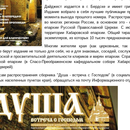
Дайджест издается в г. Бердске и имеет гр
Издание вобрало в себя лучшие публикации п
момента выхода прошлого номера. Распростран
во многих регионах России, в основном это -
епархии Русской Православной Церкви. С ию
территории Хабаровской епархии. Общий тир
экземпляров, из которых 10 тысяч предназнача
Многим жителям края (как церковным, так
 берут издание не только для себя, но и для знакомых, соседей, сосл
рской и просветительской деятельности клириков и мирян епархии. Спр
кой епархии (в Спасо-Преображенском кафедральном соборе Хабар
дверей).
сам распространения сборника "Душа - встреча с Господом" (в социа
ых населенных пунктах края), обращаться на почту Информационного о