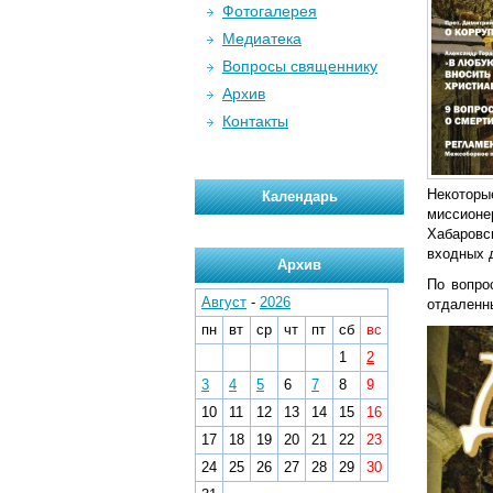
Фотогалерея
Медиатека
Вопросы священнику
Архив
Контакты
Некоторые
Календарь
миссионе
Хабаровс
входных 
Архив
По вопро
Август
-
2026
отдаленн
пн
вт
ср
чт
пт
сб
вс
1
2
3
4
5
6
7
8
9
10
11
12
13
14
15
16
17
18
19
20
21
22
23
24
25
26
27
28
29
30