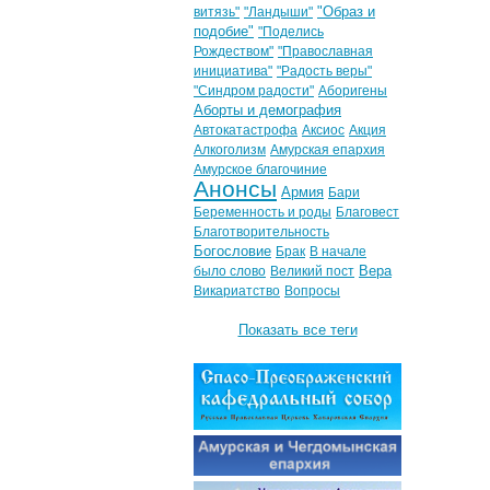
"Образ и
витязь"
"Ландыши"
подобие"
"Поделись
Рождеством"
"Православная
инициатива"
"Радость веры"
"Синдром радости"
Аборигены
Аборты и демография
Автокатастрофа
Аксиос
Акция
Алкоголизм
Амурская епархия
Амурское благочиние
Анонсы
Армия
Бари
Беременность и роды
Благовест
Благотворительность
Богословие
Брак
В начале
Вера
было слово
Великий пост
Викариатство
Вопросы
Показать все теги