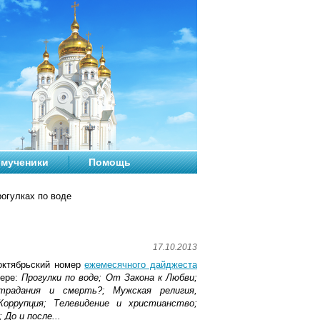
мученики
Помощь
рогулках по воде
17.10.2013
октябрьский номер
ежемесячного дайджеста
мере:
Прогулки по воде; От Закона к Любви;
традания и смерть?; Мужская религия,
оррупция; Телевидение и христианство;
До и после...