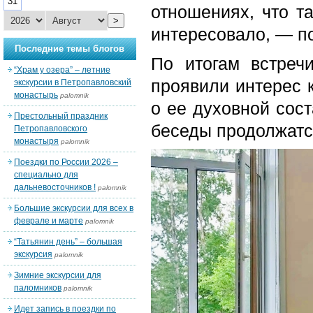
31
отношениях, что та
>
интересовало, — п
Последние темы блогов
По итогам встреч
“Храм у озера” – летние
проявили интерес к
экскурсии в Петропавловский
монастырь
palomnik
о ее духовной сос
Престольный праздник
беседы продолжатся
Петропавловского
монастыря
palomnik
Поездки по России 2026 –
специально для
дальневосточников !
palomnik
Большие экскурсии для всех в
феврале и марте
palomnik
“Татьянин день” – большая
экскурсия
palomnik
Зимние экскурсии для
паломников
palomnik
Идет запись в поездки по