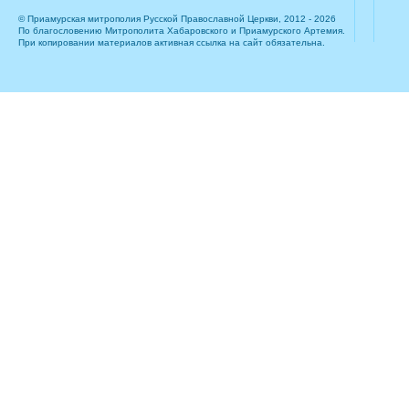
© Приамурская митрополия Русской Православной Церкви, 2012 - 2026
По благословению Митрополита Хабаровского и Приамурского Артемия.
При копировании материалов активная ссылка на сайт обязательна.