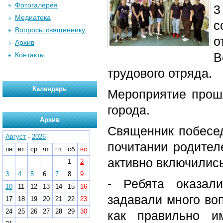
Фотогалерея
3
Медиатека
с
Вопросы священнику
о
Архив
В
Контакты
трудового отряда.
Календарь
Мероприятие прош
города.
Архив
Священник побесед
Август
-
2026
почитании родител
пн
вт
ср
чт
пт
сб
вс
активно включились
1
2
3
4
5
6
7
8
9
- Ребята оказал
10
11
12
13
14
15
16
задавали много воп
17
18
19
20
21
22
23
24
25
26
27
28
29
30
как правильно и