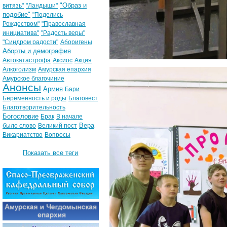
"Образ и
витязь"
"Ландыши"
подобие"
"Поделись
Рождеством"
"Православная
инициатива"
"Радость веры"
"Синдром радости"
Аборигены
Аборты и демография
Автокатастрофа
Аксиос
Акция
Алкоголизм
Амурская епархия
Амурское благочиние
Анонсы
Армия
Бари
Беременность и роды
Благовест
Благотворительность
Богословие
Брак
В начале
Вера
было слово
Великий пост
Викариатство
Вопросы
Показать все теги