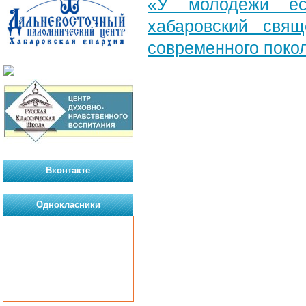
«У молодежи ес
хабаровский свя
современного поко
Вконтакте
Однокласники