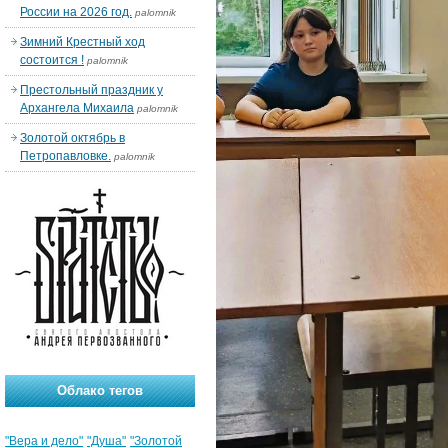
России на 2026 год.
palomnik
Зимний Крестный ход
состоится !
palomnik
Престольный праздник у
Архангела Михаила
palomnik
Золотой октябрь в
Петропавловке.
palomnik
Облако тегов
"Вера и дело"
"Душа"
"Золотой