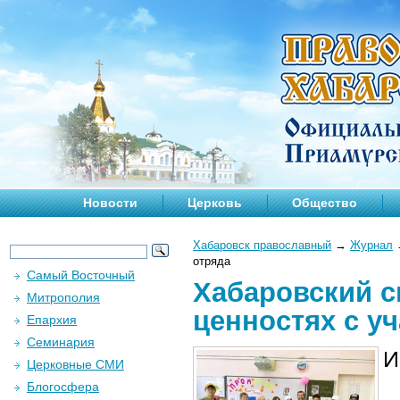
Новости
Церковь
Общество
Хабаровск православный
→
Журнал
отряда
Самый Восточный
Хабаровский с
Митрополия
ценностях с у
Епархия
Семинария
И
Церковные СМИ
Блогосфера