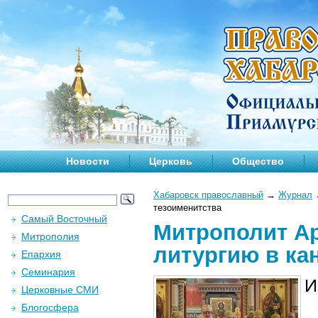
Новости
Церковь
Общество
Хабаровск православный
→
Журнал
тезоименитства
Самый Восточный
Митрополит А
Митрополия
литургию в ка
Епархия
Семинария
И
Церковные СМИ
Блогосфера