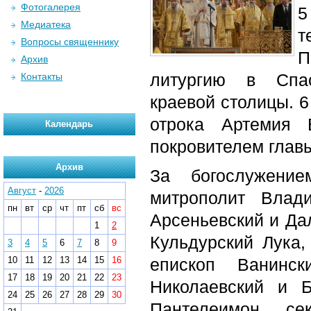
Фотогалерея
5
Медиатека
т
Вопросы священнику
П
Архив
литургию в Спас
Контакты
краевой столицы. 6
отрока Артемия 
Календарь
покровителем глав
Архив
За богослужение
Август
-
2026
митрополит Влад
пн
вт
ср
чт
пт
сб
вс
Арсеньевский и Да
1
2
Кульдурский Лука,
3
4
5
6
7
8
9
10
11
12
13
14
15
16
епископ Ванинск
17
18
19
20
21
22
23
Николаевский и Б
24
25
26
27
28
29
30
Пантелеимон, се