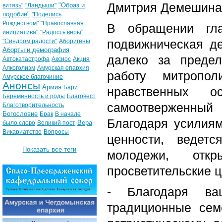
Дмитрия Демешина 
"Образ и
витязь"
"Ландыши"
подобие"
"Поделись
Рождеством"
"Православная
В обращении гла
инициатива"
"Радость веры"
подвижническая д
"Синдром радости"
Аборигены
Аборты и демография
далеко за предел
Автокатастрофа
Аксиос
Акция
Алкоголизм
Амурская епархия
работу митропо
Амурское благочиние
Анонсы
Армия
Бари
нравственных о
Беременность и роды
Благовест
самоотверженный
Благотворительность
Богословие
Брак
В начале
Благодаря усилия
Вера
было слово
Великий пост
Викариатство
Вопросы
ценности, ведет
Показать все теги
молодежи, отк
просветительские ц
- Благодаря ва
традиционные сем