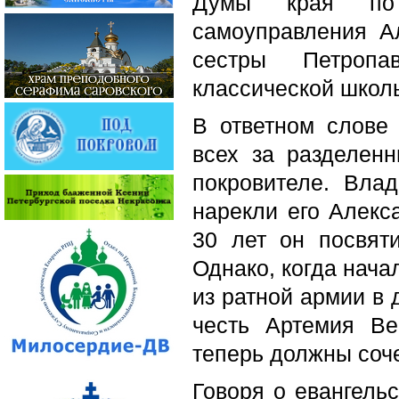
Думы края по 
самоуправления А
сестры Петропа
классической школ
В ответном слове
всех за разделен
покровителе. Вла
нарекли его Алекс
30 лет он посвят
Однако, когда нача
из ратной армии в 
честь Артемия Вер
теперь должны соч
Говоря о евангель