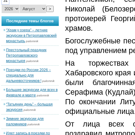
31
Николай (Белозер
>
протоиерей Георги
Последние темы блогов
храмов.
“Храм у озера” – летние
экскурсии в Петропавловский
Богослужебные пес
монастырь
palomnik
под управлением р
Престольный праздник
Петропавловского
монастыря
На торжествах 
palomnik
Поездки по России 2026 –
Хабаровского края
специально для
были благочинна
дальневосточников !
palomnik
Большие экскурсии для всех в
Серафима (Кудлай)
феврале и марте
palomnik
По окончании Литу
“Татьянин день” – большая
официальные лица
экскурсия
palomnik
Зимние экскурсии для
От лица всех со
паломников
palomnik
поздравил митропо
Идет запись в поездки по