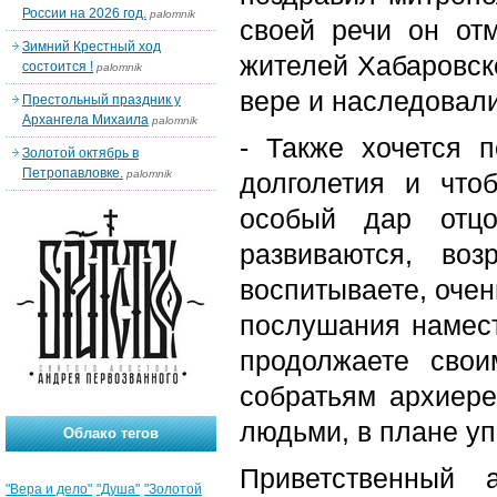
России на 2026 год.
palomnik
своей речи он от
Зимний Крестный ход
жителей Хабаровско
состоится !
palomnik
вере и наследовали
Престольный праздник у
Архангела Михаила
palomnik
- Также хочется п
Золотой октябрь в
Петропавловке.
palomnik
долголетия и что
особый дар отцо
развиваются, во
воспитываете, очен
послушания намест
продолжаете свои
собратьям архиере
людьми, в плане уп
Облако тегов
Приветственный 
"Вера и дело"
"Душа"
"Золотой