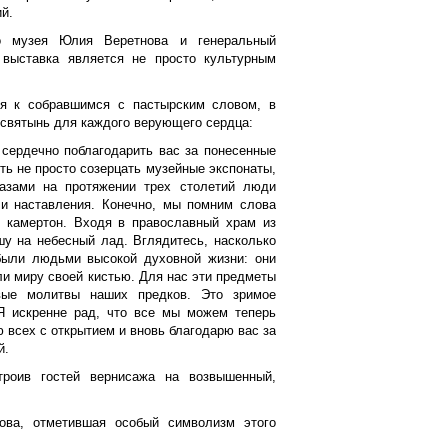
й.
го музея Юлия Веретнова и генеральный
 выставка является не просто культурным
я к собравшимся с пастырским словом, в
 святынь для каждого верующего сердца:
сердечно поблагодарить вас за понесенные
ть не просто созерцать музейные экспонаты,
азами на протяжении трех столетий люди
 и наставления. Конечно, мы помним слова
й камертон. Входя в православный храм из
шу на небесный лад. Вглядитесь, насколько
 были людьми высокой духовной жизни: они
ли миру своей кистью. Для нас эти предметы
вые молитвы наших предков. Это зримое
 Я искренне рад, что все мы можем теперь
ю всех с открытием и вновь благодарю вас за
й.
троив гостей вернисажа на возвышенный,
ова, отметившая особый символизм этого