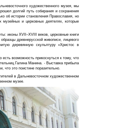
льневосточного художественного музея, мы
прошел долгий путь собирания и сохранения
ько об истории становления Православия, но
х музейных и церковных деятелях, которые
ы: иконы XVII–XVIII веков, церковные книги
 образцы древнерусской живописи, лицевого
енитую деревянную скульптуру «Христос в
о есть возможность прикоснуться к тому, что
ительниц Галина Манина. - Выставка прибыла
и, что это поистине поразительно.
етителей в Дальневосточном художественном
венном музее.