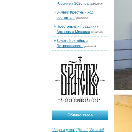
России на 2026 год.
palomnik
Зимний Крестный ход
состоится !
palomnik
Престольный праздник у
Архангела Михаила
palomnik
Золотой октябрь в
Петропавловке.
palomnik
Облако тегов
"Вера и дело"
"Душа"
"Золотой