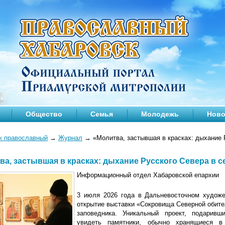
Общество
Семья
Молодежь
Ново
к православный
→
Журнал
→
«Молитва, застывшая в красках: дыхание 
ва, застывшая в красках: дыхание Русского Севера в 
Информационный отдел Хабаровской епархии
3 июля 2026 года в Дальневосточном художе
открытие выставки «Сокровища Северной обите
заповедника. Уникальный проект, подарив
увидеть памятники, обычно хранящиеся в