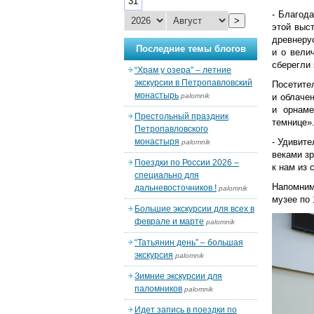
31
- Благод
>
этой выс
древнерус
Последние темы блогов
и о вели
сберегли 
“Храм у озера” – летние
экскурсии в Петропавловский
Посетите
монастырь
palomnik
и облаче
и орнаме
Престольный праздник
темнице»
Петропавловского
монастыря
- Удивите
palomnik
веками зр
Поездки по России 2026 –
к нам из 
специально для
Напомним
дальневосточников !
palomnik
музее по 
Большие экскурсии для всех в
феврале и марте
palomnik
“Татьянин день” – большая
экскурсия
palomnik
Зимние экскурсии для
паломников
palomnik
Идет запись в поездки по