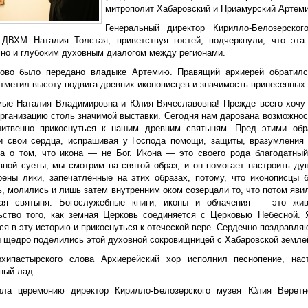
митрополит Хабаровский и Приамурский Артеми
Генеральный директор Кирилло-Белозерско
 ДВХМ Наталия Толстая, приветствуя гостей, подчеркнули, что эта
 но и глубоким духовным диалогом между регионами.
ово было передано владыке Артемию. Правящий архиерей обратилс
отметил высоту подвига древних иконописцев и значимость принесенных
мые Наталия Владимировна и Юлия Вячеславовна! Прежде всего хочу 
организацию столь значимой выставки. Сегодня нам дарована возможнос
итвенно прикоснуться к нашим древним святыням. Пред этими обр
и свои сердца, испрашивая у Господа помощи, защиты, вразумления
са о том, что икона — не Бог. Икона — это своего рода благодатны
вной суеты, мы смотрим на святой образ, и он помогает настроить ду
рены лики, запечатлённые на этих образах, потому, что иконописцы
, молились и лишь затем внутренним оком созерцали то, что потом яви
ая святыня. Богослужебные книги, иконы и облачения — это жи
ьство того, как земная Церковь соединяется с Церковью Небесной.
ся в эту историю и прикоснуться к отеческой вере. Сердечно поздравля
вы щедро поделились этой духовной сокровищницей с Хабаровской земле
хипастырского слова Архиерейский хор исполнил песнопение, нас
ный лад.
ла церемонию директор Кирилло-Белозерского музея Юлия Веретн