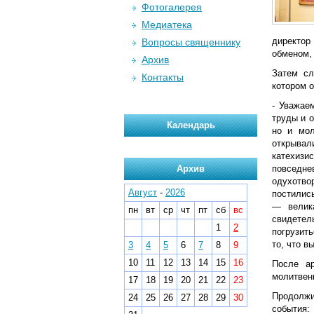
Фотогалерея
Медиатека
директор
Вопросы священнику
обменом,
Архив
Затем сл
Контакты
котором 
- Уважае
труды и 
Календарь
но и мол
открывал
катехизи
Архив
повседне
одухотво
Август
-
2026
постились
— велик
пн
вт
ср
чт
пт
сб
вс
свидетел
1
2
погрузить
то, что 
3
4
5
6
7
8
9
10
11
12
13
14
15
16
После ар
молитвен
17
18
19
20
21
22
23
Продолжи
24
25
26
27
28
29
30
события: