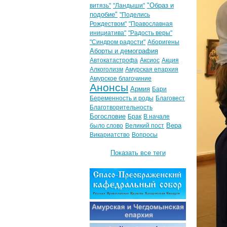
"Образ и
витязь"
"Ландыши"
подобие"
"Поделись
Рождеством"
"Православная
инициатива"
"Радость веры"
"Синдром радости"
Аборигены
Аборты и демография
Автокатастрофа
Аксиос
Акция
Алкоголизм
Амурская епархия
Амурское благочиние
Анонсы
Армия
Бари
Беременность и роды
Благовест
Благотворительность
Богословие
Брак
В начале
Вера
было слово
Великий пост
Викариатство
Вопросы
Показать все теги