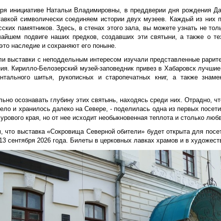
аря инициативе Натальи Владимировны, в преддверии дня рождения Да
тавкой символически соединяем истории двух музеев. Каждый из них 
ских памятников. Здесь, в стенах этого зала, вы можете узнать не тол
чайшем подвиге наших предков, создавших эти святыни, а также о те
это наследие и сохраняют его поныне.
ли выставки с неподдельным интересом изучали представленные раритет
ния. Кирилло-Белозерский музей-заповедник привез в Хабаровск лучшие
нтального шитья, рукописных и старопечатных книг, а также знам
.
льно осознавать глубину этих святынь, находясь среди них. Отрадно, чт
ело и хранилось далеко на Севере, - поделилась одна из первых посет
сурового края, но от нее исходит необыкновенная теплота и столько любв
, что выставка «Сокровища Северной обители» будет открыта для пос
13 сентября 2026 года. Билеты в церковных лавках храмов и в художест