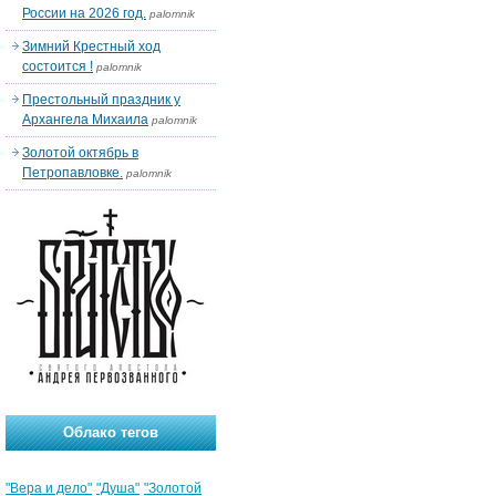
России на 2026 год.
palomnik
Зимний Крестный ход
состоится !
palomnik
Престольный праздник у
Архангела Михаила
palomnik
Золотой октябрь в
Петропавловке.
palomnik
Облако тегов
"Вера и дело"
"Душа"
"Золотой