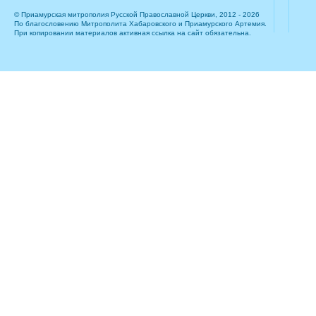
© Приамурская митрополия Русской Православной Церкви, 2012 - 2026
По благословению Митрополита Хабаровского и Приамурского Артемия.
При копировании материалов активная ссылка на сайт обязательна.