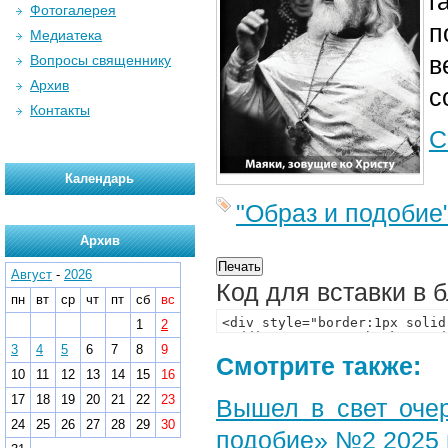
г
Фотогалерея
п
Медиатека
в
Вопросы священнику
Архив
с
Контакты
С
Календарь
"Образ и подобие
Архив
Август
-
2026
Код для вставки в 
пн
вт
ср
чт
пт
сб
вс
1
2
3
4
5
6
7
8
9
Смотрите также:
10
11
12
13
14
15
16
17
18
19
20
21
22
23
Вышел в свет оче
24
25
26
27
28
29
30
подобие» №2 2025 