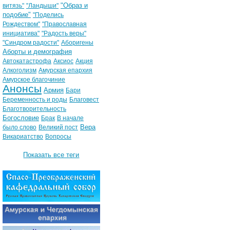
"Образ и
витязь"
"Ландыши"
подобие"
"Поделись
Рождеством"
"Православная
инициатива"
"Радость веры"
"Синдром радости"
Аборигены
Аборты и демография
Автокатастрофа
Аксиос
Акция
Алкоголизм
Амурская епархия
Амурское благочиние
Анонсы
Армия
Бари
Беременность и роды
Благовест
Благотворительность
Богословие
Брак
В начале
Вера
было слово
Великий пост
Викариатство
Вопросы
Показать все теги