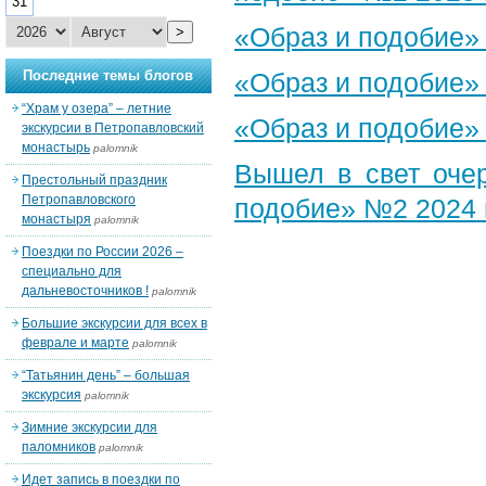
31
«Образ и подобие»
>
Последние темы блогов
«Образ и подобие»
“Храм у озера” – летние
«Образ и подобие»
экскурсии в Петропавловский
монастырь
palomnik
Вышел в свет оче
Престольный праздник
Петропавловского
подобие» №2 2024 
монастыря
palomnik
Поездки по России 2026 –
специально для
дальневосточников !
palomnik
Большие экскурсии для всех в
феврале и марте
palomnik
“Татьянин день” – большая
экскурсия
palomnik
Зимние экскурсии для
паломников
palomnik
Идет запись в поездки по