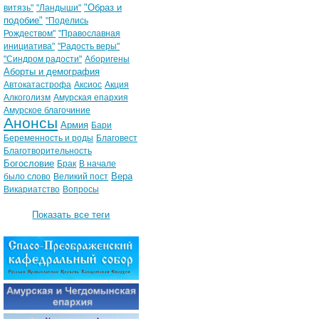
"Образ и
витязь"
"Ландыши"
подобие"
"Поделись
Рождеством"
"Православная
инициатива"
"Радость веры"
"Синдром радости"
Аборигены
Аборты и демография
Автокатастрофа
Аксиос
Акция
Алкоголизм
Амурская епархия
Амурское благочиние
Анонсы
Армия
Бари
Беременность и роды
Благовест
Благотворительность
Богословие
Брак
В начале
Вера
было слово
Великий пост
Викариатство
Вопросы
Показать все теги