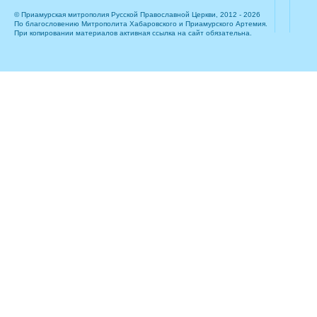
© Приамурская митрополия Русской Православной Церкви, 2012 - 2026
По благословению Митрополита Хабаровского и Приамурского Артемия.
При копировании материалов активная ссылка на сайт обязательна.