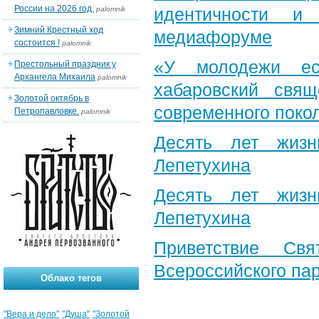
России на 2026 год.
идентичности и
palomnik
Зимний Крестный ход
медиафоруме
состоится !
palomnik
«У молодежи ес
Престольный праздник у
Архангела Михаила
palomnik
хабаровский свя
Золотой октябрь в
современного поко
Петропавловке.
palomnik
Десять лет жизн
Лепетухина
Десять лет жизн
Лепетухина
Приветствие Свя
Всероссийского па
Облако тегов
"Вера и дело"
"Душа"
"Золотой