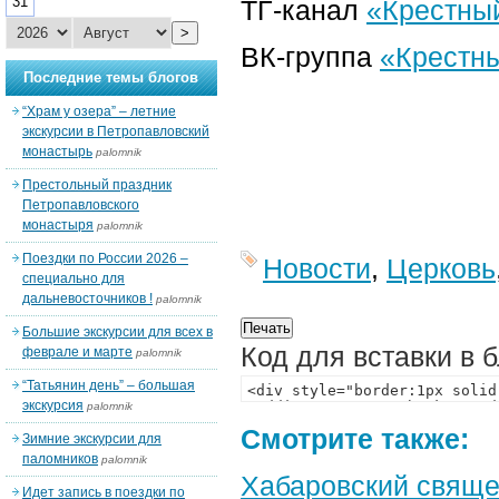
31
ТГ-канал
«Крестный
>
ВК-группа
«Крестны
Последние темы блогов
“Храм у озера” – летние
экскурсии в Петропавловский
монастырь
palomnik
Престольный праздник
Петропавловского
монастыря
palomnik
Поездки по России 2026 –
Новости
,
Церковь
специально для
дальневосточников !
palomnik
Большие экскурсии для всех в
Код для вставки в 
феврале и марте
palomnik
“Татьянин день” – большая
экскурсия
palomnik
Смотрите также:
Зимние экскурсии для
паломников
palomnik
Хабаровский свяще
Идет запись в поездки по