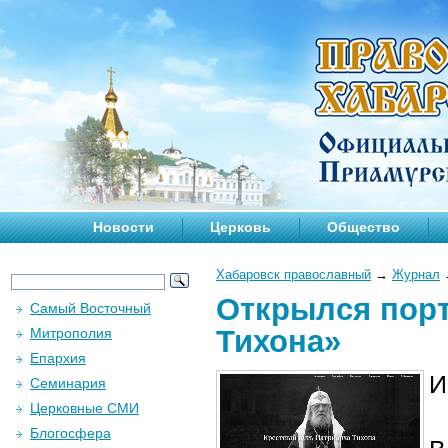
Новости
Церковь
Общество
Хабаровск православный
→
Журнал
Открылся порт
Самый Восточный
Тихона»
Митрополия
Епархия
И
Семинария
Церковные СМИ
Блогосфера