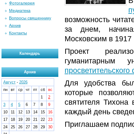
В
Фотогалерея
п
Медиатека
возможность читат
Вопросы священнику
Архив
за днем, начин
Контакты
Московским в 1917 
Проект реализо
Календарь
гуманитарным 
просветительского
Архив
Для удобства бы
Август
-
2026
пн
вт
ср
чт
пт
сб
вс
которые позволяю
1
2
святителя Тихона 
3
4
5
6
7
8
9
каждый день сведен
10
11
12
13
14
15
16
17
18
19
20
21
22
23
Приглашаем подпис
24
25
26
27
28
29
30