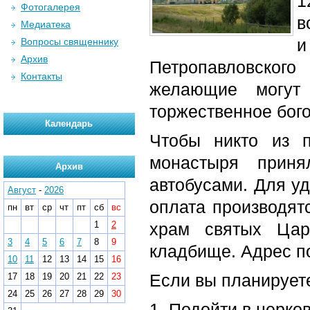
1
Фотогалерея
в
Медиатека
и
Вопросы священнику
Архив
Петропавловског
Контакты
желающие могут 
торжественное бог
Календарь
Чтобы никто из п
монастыря приня
Архив
автобусами. Для у
Август
-
2026
оплата производят
пн
вт
ср
чт
пт
сб
вс
1
2
храм святых Цар
3
4
5
6
7
8
9
кладбище. Адрес по
10
11
12
13
14
15
16
Если вы планируете
17
18
19
20
21
22
23
24
25
26
27
28
29
30
1. Подойти в церко