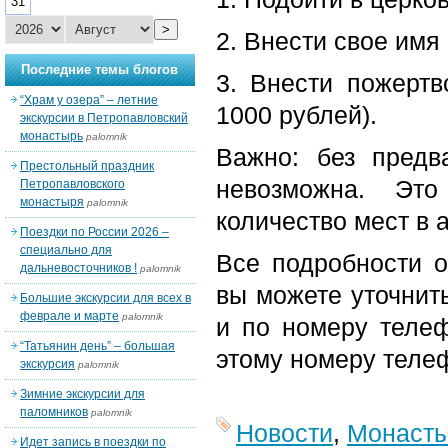
31
>
2. Внести свое имя 
Последние темы блогов
3. Внести пожерт
“Храм у озера” – летние
1000 рублей).
экскурсии в Петропавловский
монастырь
palomnik
Важно: без предв
Престольный праздник
невозможна. Это
Петропавловского
монастыря
palomnik
количество мест в 
Поездки по России 2026 –
специально для
Все подробности о
дальневосточников !
palomnik
вы можете уточнит
Большие экскурсии для всех в
феврале и марте
palomnik
и по номеру тел
“Татьянин день” – большая
этому номеру телеф
экскурсия
palomnik
Зимние экскурсии для
паломников
palomnik
Новости
,
Монаст
Идет запись в поездки по