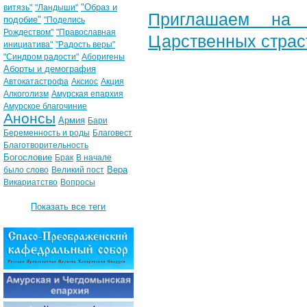
"Образ и
витязь"
"Ландыши"
Приглашаем на 
подобие"
"Поделись
Рождеством"
"Православная
Царственных страс
инициатива"
"Радость веры"
"Синдром радости"
Аборигены
Аборты и демография
Автокатастрофа
Аксиос
Акция
Алкоголизм
Амурская епархия
Амурское благочиние
Анонсы
Армия
Бари
Беременность и роды
Благовест
Благотворительность
Богословие
Брак
В начале
Вера
было слово
Великий пост
Викариатство
Вопросы
Показать все теги