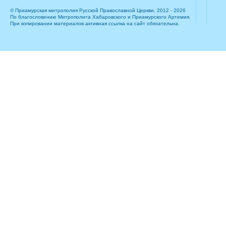
© Приамурская митрополия Русской Православной Церкви, 2012 - 2026
По благословению Митрополита Хабаровского и Приамурского Артемия.
При копировании материалов активная ссылка на сайт обязательна.