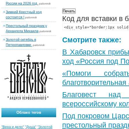
России на 2026 год.
palomnik
Зимний Крестный ход
Код для вставки в 
состоится !
palomnik
Престольный праздник у
Архангела Михаила
palomnik
Смотрите также:
Золотой октябрь в
Петропавловке.
palomnik
В Хабаровск прибы
ход «Россия под П
«Помоги собра
благотворительная
Благовест над
всероссийскому ко
Облако тегов
Под покровом Царс
престольный празд
"Вера и дело"
"Душа"
"Золотой