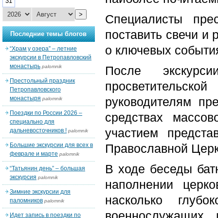
31
>
Специалисты пре
поставить свечи и
Последние темы блогов
о ключевых событи
“Храм у озера” – летние
экскурсии в Петропавловский
монастырь
palomnik
После экскурс
Престольный праздник
просветительс
Петропавловского
монастыря
руководителям пре
palomnik
Поездки по России 2026 –
средствах массо
специально для
участием предста
дальневосточников !
palomnik
Большие экскурсии для всех в
Православной Церк
феврале и марте
palomnik
В ходе беседы бат
“Татьянин день” – большая
экскурсия
palomnik
наполнении церко
Зимние экскурсии для
насколько глуб
паломников
palomnik
военнослужащих 
Идет запись в поездки по