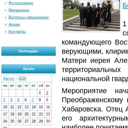
Фотогалерея
Б
Медиатека
Вопросы священнику
1
Архив
с
Контакты
командующего Вост
верующими, клирик
Календарь
Матери иерея Але
территориальны
Архив
национальной гвар
Август
-
2026
пн
вт
ср
чт
пт
сб
вс
Мероприятие нач
1
2
Преображенскому 
3
4
5
6
7
8
9
10
11
12
13
14
15
16
Хабаровска. Отец 
17
18
19
20
21
22
23
его архитектурн
24
25
26
27
28
29
30
наиболее почитаем