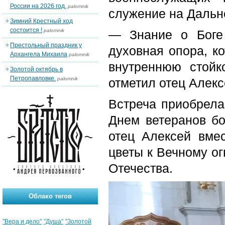
России на 2026 год.
palomnik
служение на Дальн
Зимний Крестный ход
состоится !
palomnik
— Знание о Боге
Престольный праздник у
духовная опора, к
Архангела Михаила
palomnik
внутреннюю стойк
Золотой октябрь в
Петропавловке.
palomnik
отметил отец Алекс
Встреча приобрела 
Днем ветеранов бо
отец Алексей вме
цветы к Вечному ог
Отечества.
Облако тегов
"Вера и дело"
"Душа"
"Золотой