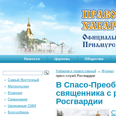
Новости
Церковь
Общество
Хабаровск православный
→
Журнал
пресс-служб Росгвардии
Самый Восточный
В Спасо-Преоб
Митрополия
священника с 
Епархия
Росгвардии
Семинария
Церковные СМИ
С
Блогосфера