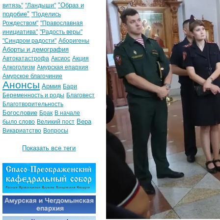
"Образ и
витязь"
"Ландыши"
подобие"
"Поделись
Рождеством"
"Православная
инициатива"
"Радость веры"
"Синдром радости"
Аборигены
Аборты и демография
Автокатастрофа
Аксиос
Акция
Алкоголизм
Амурская епархия
Амурское благочиние
Анонсы
Армия
Бари
Беременность и роды
Благовест
Благотворительность
Богословие
Брак
В начале
Вера
было слово
Великий пост
Викариатство
Вопросы
Показать все теги