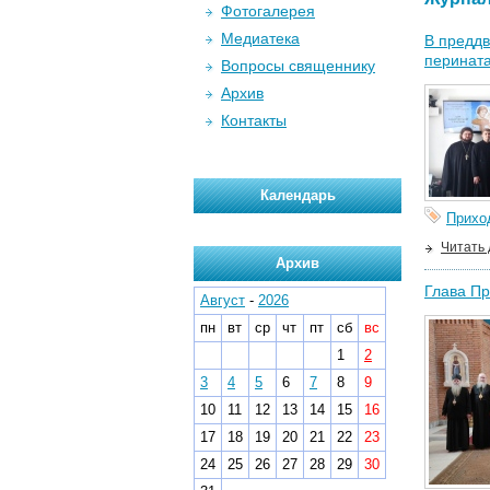
Фотогалерея
Медиатека
В преддв
перината
Вопросы священнику
Архив
Контакты
Календарь
Прихо
Читать
Архив
Глава Пр
Август
-
2026
пн
вт
ср
чт
пт
сб
вс
1
2
3
4
5
6
7
8
9
10
11
12
13
14
15
16
17
18
19
20
21
22
23
24
25
26
27
28
29
30