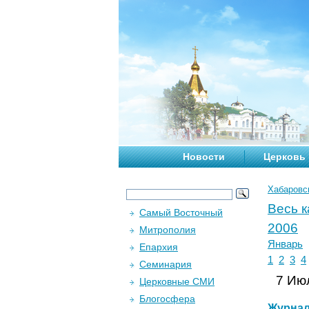
Новости
Церковь
Хабаровс
Весь 
Самый Восточный
2006
Митрополия
Январь
Епархия
1
2
3
4
Семинария
7 Июл
Церковные СМИ
Блогосфера
Журна