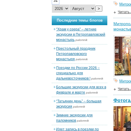
31
Митро
>
Читать
Последние темы блогов
Митропол
монасты
“Храм у озера” – летние
экскурсии в Петропавловский
монастырь
palomnik
Престольный праздник
Петропавловского
монастыря
palomnik
Поездки по России 2026 –
специально для
дальневосточников !
palomnik
Митро
Большие экскурсии для всех в
Читать
феврале и марте
palomnik
Фотога
“Татьянин день” – большая
экскурсия
palomnik
Зимние экскурсии для
паломников
palomnik
Идет запись в поездки по