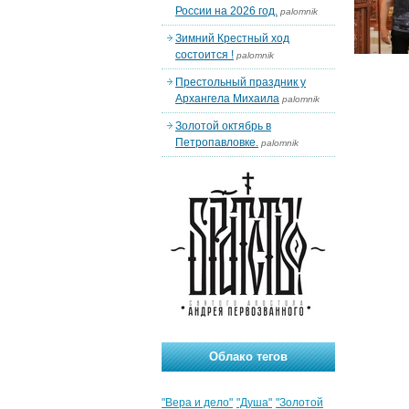
России на 2026 год.
palomnik
Зимний Крестный ход
состоится !
palomnik
Престольный праздник у
Архангела Михаила
palomnik
Золотой октябрь в
Петропавловке.
palomnik
Облако тегов
"Вера и дело"
"Душа"
"Золотой