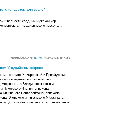
ил с концертом для врачей
ви и верности сводный мужской хор
концертом для медицинского персонала
Просмотров 1478
(0)
07.07.2025, 19:47:54
шом Уссурийском острове
ии митрополит Хабаровский и Приамурский
в сопровождении гостей епархии:
, митрополита Владивостокского и
и Чукотского Ипатия, епископа
а Бикинского Пантелеимона, епископа
копа Югорского и Няганского Михаила, а
м госустройства и местного самоуправления