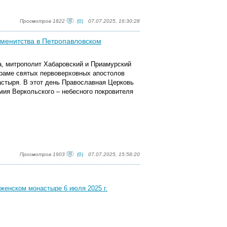
Просмотров 1822
(0)
07.07.2025, 16:30:28
именитства в Петропавловском
ва, митрополит Хабаровский и Приамурский
раме святых первоверховных апостолов
астыря. В этот день Православная Церковь
мия Веркольского – небесного покровителя
Просмотров 1903
(0)
07.07.2025, 15:58:20
женском монастыре 6 июля 2025 г.