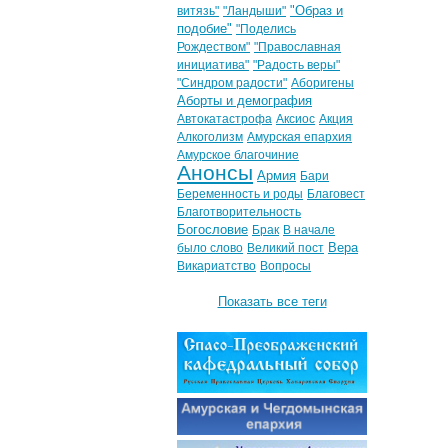
"Образ и
витязь"
"Ландыши"
подобие"
"Поделись
Рождеством"
"Православная
инициатива"
"Радость веры"
"Синдром радости"
Аборигены
Аборты и демография
Автокатастрофа
Аксиос
Акция
Алкоголизм
Амурская епархия
Амурское благочиние
Анонсы
Армия
Бари
Беременность и роды
Благовест
Благотворительность
Богословие
Брак
В начале
Вера
было слово
Великий пост
Викариатство
Вопросы
Показать все теги