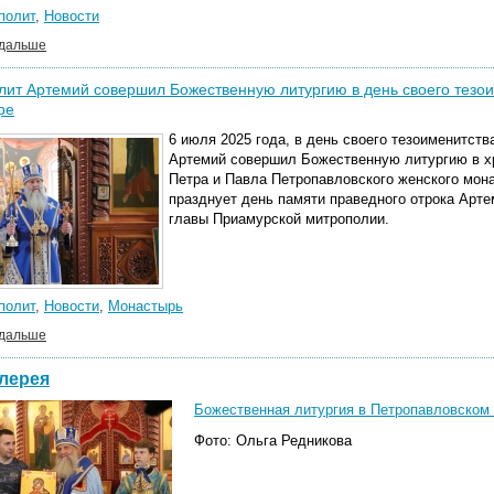
полит
,
Новости
 дальше
ит Артемий совершил Божественную литургию в день своего тезо
ре
6 июля 2025 года, в день своего тезоименитст
Артемий совершил Божественную литургию в х
Петра и Павла Петропавловского женского мон
празднует день памяти праведного отрока Арте
главы Приамурской митрополии.
полит
,
Новости
,
Монастырь
 дальше
лерея
Божественная литургия в Петропавловском 
Фото: Ольга Редникова