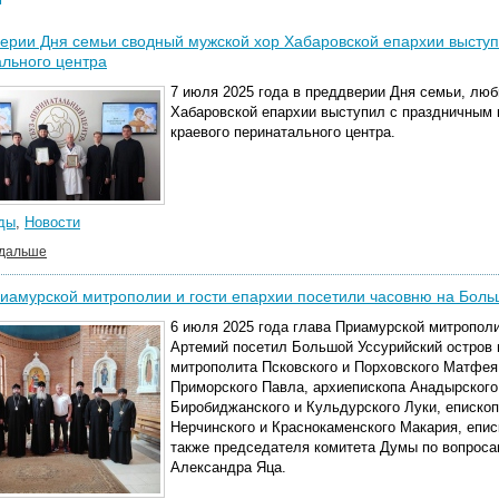
ерии Дня семьи сводный мужской хор Хабаровской епархии выступ
льного центра
7 июля 2025 года в преддверии Дня семьи, люб
Хабаровской епархии выступил с праздничным 
краевого перинатального центра.
ды
,
Новости
 дальше
иамурской митрополии и гости епархии посетили часовню на Боль
6 июля 2025 года глава Приамурской митропол
Артемий посетил Большой Уссурийский остров 
митрополита Псковского и Порховского Матфея
Приморского Павла, архиепископа Анадырского 
Биробиджанского и Кульдурского Луки, епископ
Нерчинского и Краснокаменского Макария, епис
также председателя комитета Думы по вопроса
Александра Яца.