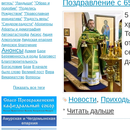
Поздравление с 6
"Образ и
витязь"
"Ландыши"
подобие"
"Поделись
5
Рождеством"
"Православная
инициатива"
"Радость веры"
х
"Синдром радости"
Аборигены
Аборты и демография
Т
Автокатастрофа
Аксиос
Акция
Алкоголизм
Амурская епархия
о
Амурское благочиние
Анонсы
с
Армия
Бари
Беременность и роды
Благовест
д
Благотворительность
Богословие
Брак
В начале
Вера
было слово
Великий пост
Викариатство
Вопросы
Показать все теги
Новости
,
Приход
Читать дальше