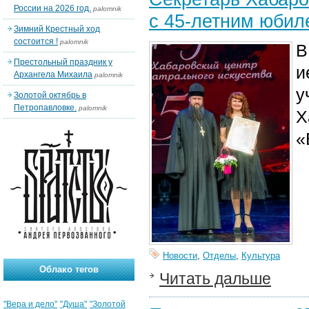
России на 2026 год.
palomnik
с 45-летним юбил
Зимний Крестный ход
состоится !
palomnik
В
Престольный праздник у
и
Архангела Михаила
palomnik
у
Золотой октябрь в
Петропавловке.
palomnik
Х
«
Новости
,
Отделы
,
Культура
Облако тегов
Читать дальше
"Вера и дело"
"Душа"
"Золотой