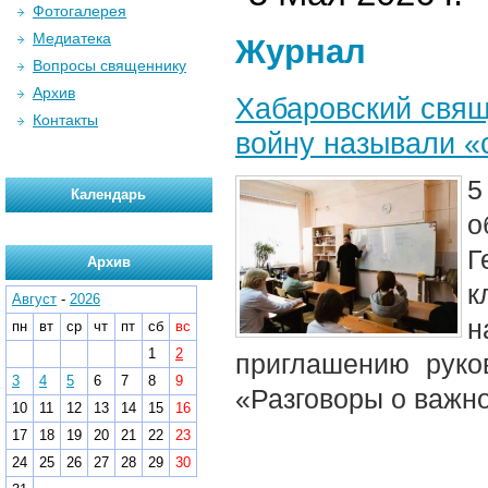
Фотогалерея
Медиатека
Журнал
Вопросы священнику
Архив
Хабаровский свящ
Контакты
войну называли 
5
Календарь
о
Г
Архив
к
Август
-
2026
н
пн
вт
ср
чт
пт
сб
вс
1
2
приглашению руко
3
4
5
6
7
8
9
«Разговоры о важн
10
11
12
13
14
15
16
17
18
19
20
21
22
23
24
25
26
27
28
29
30