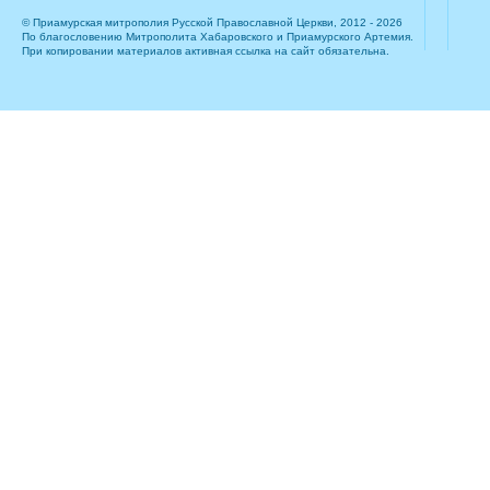
© Приамурская митрополия Русской Православной Церкви, 2012 - 2026
По благословению Митрополита Хабаровского и Приамурского Артемия.
При копировании материалов активная ссылка на сайт обязательна.