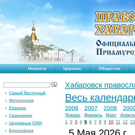
Новости
Церковь
Общество
Хабаровск правосл
Самый Восточный
Весь календар
Митрополия
2006
2007
2008
200
Епархия
Январь
Февраль
Март
Апрел
Семинария
1
2
3
4
5
6
7
8
9
10
11
12
13
Церковные СМИ
5 Мая 2026 г.
Блогосфера