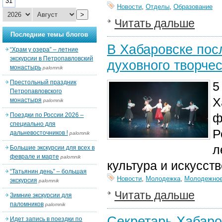
31
Новости
,
Отделы
,
Образование
>
Читать дальше
Последние темы блогов
В Хабаровске пос
“Храм у озера” – летние
экскурсии в Петропавловский
духовного творче
монастырь
palomnik
Престольный праздник
5
Петропавловского
Х
монастыря
palomnik
ф
Поездки по России 2026 –
специально для
Р
дальневосточников !
palomnik
л
Большие экскурсии для всех в
феврале и марте
palomnik
культура и искусст
“Татьянин день” – большая
Новости
,
Молодежка
,
Молодежное
экскурсия
palomnik
Читать дальше
Зимние экскурсии для
паломников
palomnik
Секретарь Хабаро
Идет запись в поездки по