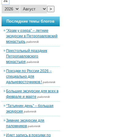
31
>
Последние темы блогов
“Храм у озера” – летние
экскурсии в Петропавловский
монастырь
palomnik
Престольный праздник
Петропавловского
монастыря
palomnik
Поездки по России 2026 –
специально для
дальневосточников !
palomnik
Большие экскурсии для всех в
феврале и марте
palomnik
“Татьянин день” – большая
экскурсия
palomnik
Зимние экскурсии для
паломников
palomnik
Идет запись в поездки по