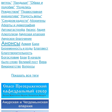
"Образ и
витязь"
"Ландыши"
подобие"
"Поделись
Рождеством"
"Православная
инициатива"
"Радость веры"
"Синдром радости"
Аборигены
Аборты и демография
Автокатастрофа
Аксиос
Акция
Алкоголизм
Амурская епархия
Амурское благочиние
Анонсы
Армия
Бари
Беременность и роды
Благовест
Благотворительность
Богословие
Брак
В начале
Вера
было слово
Великий пост
Викариатство
Вопросы
Показать все теги