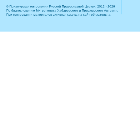
© Приамурская митрополия Русской Православной Церкви, 2012 - 2026
По благословению Митрополита Хабаровского и Приамурского Артемия.
При копировании материалов активная ссылка на сайт обязательна.