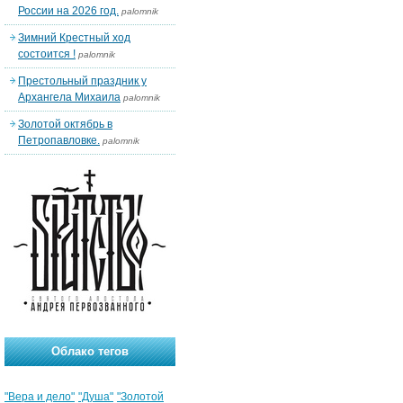
России на 2026 год.
palomnik
Зимний Крестный ход
состоится !
palomnik
Престольный праздник у
Архангела Михаила
palomnik
Золотой октябрь в
Петропавловке.
palomnik
Облако тегов
"Вера и дело"
"Душа"
"Золотой