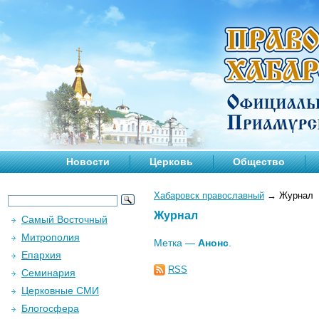
Новости
Церковь
Общество
Хабаровск православный
→
Журнал
Журнал
Самый Восточный
Митрополия
Метка —
Анонс
.
Епархия
RSS
Семинария
Церковные СМИ
Блогосфера