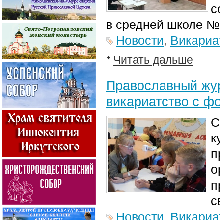
с
в средней школе №
Новости
,
Викариа
Читать дальше
Православный жу
викариатство с ф
С
к
п
о
п
с
Новости
,
Викариа