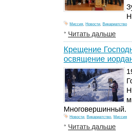
З
Н
Миссия
,
Новости
,
Викариатство
Читать дальше
Крещение Господн
освящение иорда
1
Г
Н
м
Многовершинный.
Новости
,
Викариатство
,
Миссия
Читать дальше