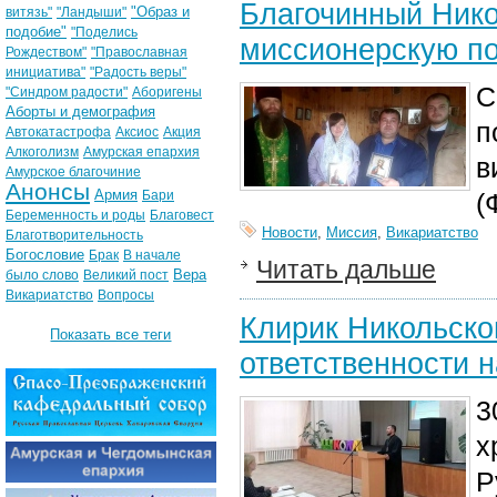
Благочинный Нико
"Образ и
витязь"
"Ландыши"
подобие"
"Поделись
миссионерскую по
Рождеством"
"Православная
инициатива"
"Радость веры"
С
"Синдром радости"
Аборигены
Аборты и демография
п
Автокатастрофа
Аксиос
Акция
Алкоголизм
Амурская епархия
в
Амурское благочиние
Анонсы
Армия
Бари
(
Беременность и роды
Благовест
Новости
,
Миссия
,
Викариатство
Благотворительность
Богословие
Брак
В начале
Читать дальше
Вера
было слово
Великий пост
Викариатство
Вопросы
Клирик Никольско
Показать все теги
ответственности 
3
х
Р