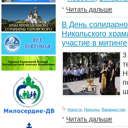
Читать дальше
В День солидарно
Никольского храм
участие в митинге
3
т
Н
п
ш
Новости
,
Приходы
,
Викариатство
Читать дальше