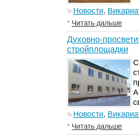
Новости
,
Викариа
Читать дальше
Духовно-просвети
стройплощадки
С
с
п
А
с
Новости
,
Викариа
Читать дальше