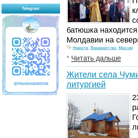
П
к
Telegram
с
батюшка находится
Молдавии на северн
Новости
,
Викариатство
,
Миссия
Читать дальше
Жители села Чуми
литургией
2
р
Г
л