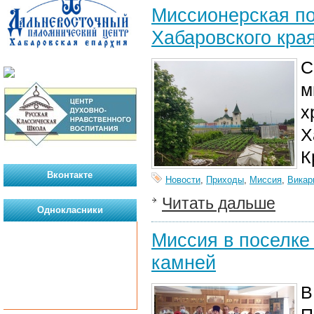
Миссионерская по
Хабаровского кра
С
м
х
Х
К
Вконтакте
Новости
,
Приходы
,
Миссия
,
Викар
Читать дальше
Однокласники
Миссия в поселке 
камней
В