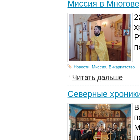
Миссия в Многове
2
х
Р
п
Новости
,
Миссия
,
Викариатство
Читать дальше
Северные хроник
В
п
М
п