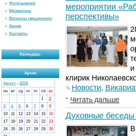
Фотогалерея
мероприятии «Раб
Медиатека
перспективы»
Вопросы священнику
Архив
2
Контакты
м
о
Календарь
т
и
Архив
клирик Николаевско
Август
-
2026
Новости
,
Викариа
пн
вт
ср
чт
пт
сб
вс
Читать дальше
1
2
3
4
5
6
7
8
9
Духовные беседы 
10
11
12
13
14
15
16
17
18
19
20
21
22
23
В
24
25
26
27
28
29
30