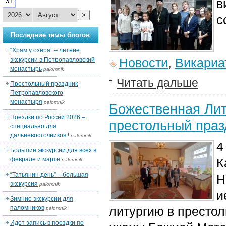
в
31
>
с
Последние темы блогов
“Храм у озера” – летние
Новости
,
Викариа
экскурсии в Петропавловский
монастырь
palomnik
Читать дальше
Престольный праздник
Петропавловского
монастыря
palomnik
Божественная Лит
Поездки по России 2026 –
престольный праз
специально для
дальневосточников !
palomnik
4
Большие экскурсии для всех в
феврале и марте
К
palomnik
“Татьянин день” – большая
Н
экскурсия
palomnik
и
Зимние экскурсии для
паломников
литургию в престол
palomnik
Идет запись в поездки по