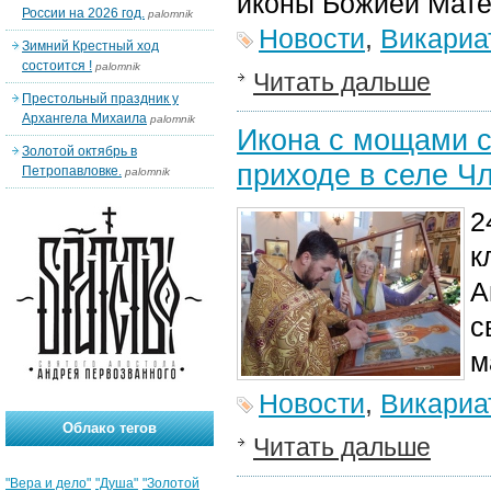
иконы Божией Мате
России на 2026 год.
palomnik
Новости
,
Викариа
Зимний Крестный ход
состоится !
palomnik
Читать дальше
Престольный праздник у
Архангела Михаила
palomnik
Икона с мощами с
Золотой октябрь в
приходе в селе Ч
Петропавловке.
palomnik
2
к
А
с
м
Новости
,
Викариа
Облако тегов
Читать дальше
"Вера и дело"
"Душа"
"Золотой