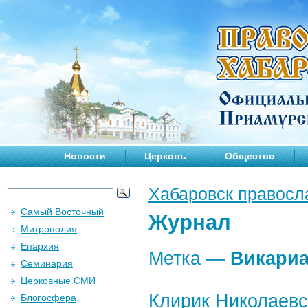
Новости
Церковь
Общество
Хабаровск правосл
Самый Восточный
Журнал
Митрополия
Епархия
Метка —
Викариа
Семинария
Церковные СМИ
Клирик Николаевс
Блогосфера