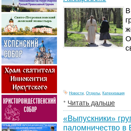
В
г
ж
О
с
Новости
,
Отделы
,
Катехизация
Читать дальше
«Выпускники» гру
паломничество в 