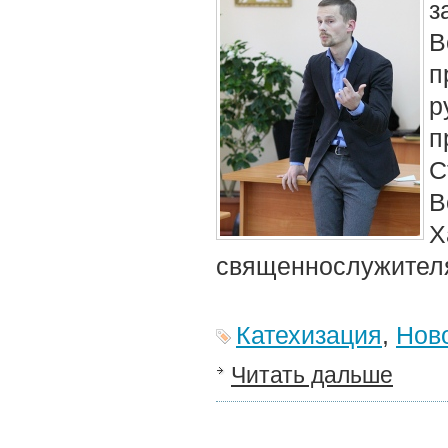
з
В
п
р
п
С
В
Х
священнослужителя
Катехизация
,
Нов
Читать дальше