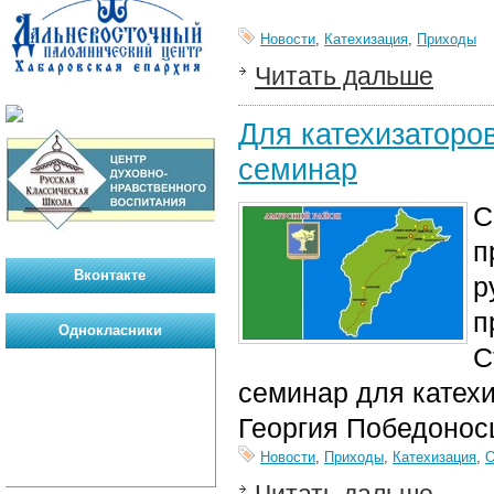
Новости
,
Катехизация
,
Приходы
Читать дальше
Для катехизаторо
семинар
С
п
Вконтакте
р
п
Однокласники
С
семинар для катех
Георгия Победонос
Новости
,
Приходы
,
Катехизация
,
О