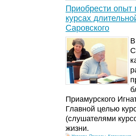
Приобрести опыт 
курсах длительно
Саровского
В
С
к
р
п
б
Приамурского Игнат
Главной целью кур
(слушателями курсо
жизни.