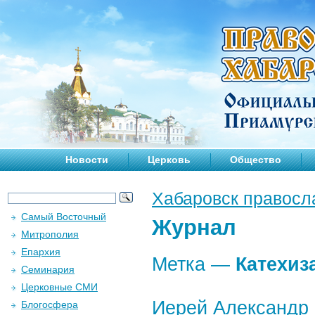
Новости
Церковь
Общество
Хабаровск правосл
Самый Восточный
Журнал
Митрополия
Епархия
Метка —
Катехиз
Семинария
Церковные СМИ
Иерей Александр 
Блогосфера