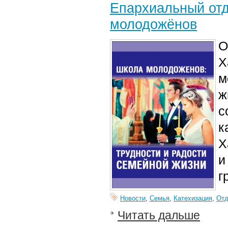
Епархиальный отд
молодожёнов
О
Х
м
ж
с
к
Х
и
г
Новости
,
Семья
,
Катехизация
,
От
Читать дальше