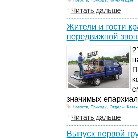
Новости
,
Приходы
,
Катехизация
Читать дальше
Жители и гости кр
передвижной звон
2
н
П
к
с
значимых епархиал
Новости
,
Приходы
,
Отделы
,
Катех
Читать дальше
Выпуск первой гр