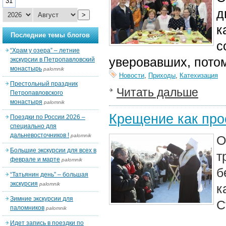
31
д
>
к
Последние темы блогов
с
“Храм у озера” – летние
уверовавших, потом
экскурсии в Петропавловский
монастырь
palomnik
Новости
,
Приходы
,
Катехизация
Престольный праздник
Читать дальше
Петропавловского
монастыря
palomnik
Крещение как пр
Поездки по России 2026 –
специально для
дальневосточников !
palomnik
О
Большие экскурсии для всех в
т
феврале и марте
palomnik
б
“Татьянин день” – большая
экскурсия
palomnik
к
Зимние экскурсии для
С
паломников
palomnik
Идет запись в поездки по