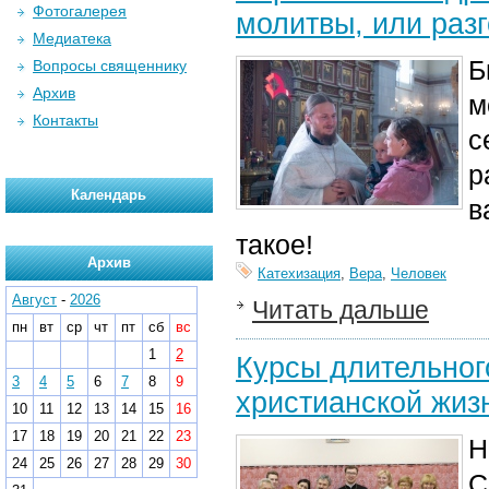
Фотогалерея
молитвы, или раз
Медиатека
Б
Вопросы священнику
Архив
м
Контакты
с
р
Календарь
в
такое!
Архив
Катехизация
,
Вера
,
Человек
Август
-
2026
Читать дальше
пн
вт
ср
чт
пт
сб
вс
1
2
Курсы длительног
3
4
5
6
7
8
9
христианской жиз
10
11
12
13
14
15
16
17
18
19
20
21
22
23
Н
24
25
26
27
28
29
30
С