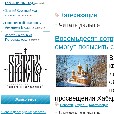
России на 2026 год.
palomnik
Зимний Крестный ход
Катехизация
состоится !
palomnik
Престольный праздник у
Читать дальше
Архангела Михаила
palomnik
Золотой октябрь в
Восемьдесят сотр
Петропавловке.
palomnik
смогут повысить 
В
к
л
о
п
просвещения Хабар
Облако тегов
Новости
,
Отделы
,
Катехизация
Читать дальше
"Вера и дело"
"Душа"
"Золотой