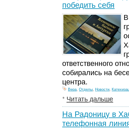
победить себя
В
г
о
Х
г
ответственного отн
собирались на бес
центра.
Вера
,
Отделы
,
Новости
,
Катехиза
Читать дальше
На Радоницу в Ха
телефонная лини