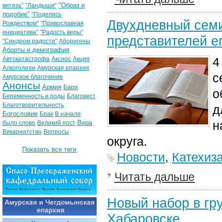
"Образ и
витязь"
"Ландыши"
подобие"
"Поделись
Двухдневный семи
Рождеством"
"Православная
инициатива"
"Радость веры"
представителей 
"Синдром радости"
Аборигены
Аборты и демография
4
Автокатастрофа
Аксиос
Акция
Алкоголизм
Амурская епархия
с
Амурское благочиние
Анонсы
Армия
Бари
о
Беременность и роды
Благовест
Благотворительность
д
Богословие
Брак
В начале
н
Вера
было слово
Великий пост
Викариатство
Вопросы
округа.
Показать все теги
Новости
,
Катехиз
Читать дальше
Новый набор в гр
Хабаровске