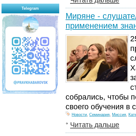
Читать дальше
Telegram
Миряне - слушате
применением знан
2
п
с
Х
з
с
собрались, чтобы п
своего обучения в 
Новости
,
Семинария
,
Миссия
,
Кат
Читать дальше