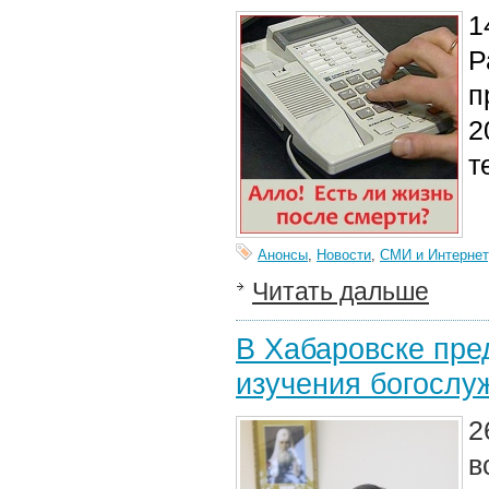
1
Р
п
2
т
Анонсы
,
Новости
,
СМИ и Интернет
Читать дальше
В Хабаровске пре
изучения богослу
2
в