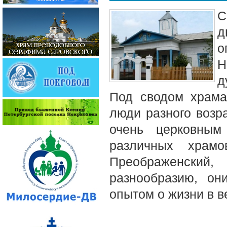
С
д
о
Н
д
Под сводом храма
люди разного возра
очень церковным
различных храмо
Преображенский
разнообразию, он
опытом о жизни в в