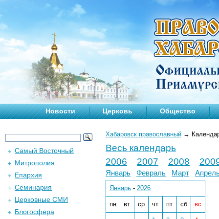
Новости
Церковь
Общество
Хабаровск православный
→
Календа
Весь календарь
Самый Восточный
2006
2007
2008
200
Митрополия
Январь
Февраль
Март
Апрел
Епархия
Семинария
Январь
-
2026
Церковные СМИ
пн
вт
ср
чт
пт
сб
вс
Блогосфера