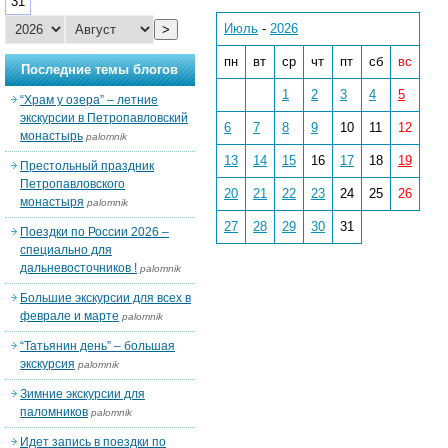
31
Июль
-
2026
>
пн
вт
ср
чт
пт
сб
вс
Последние темы блогов
1
2
3
4
5
“Храм у озера” – летние
экскурсии в Петропавловский
6
7
8
9
10
11
12
монастырь
palomnik
13
14
15
16
17
18
19
Престольный праздник
Петропавловского
20
21
22
23
24
25
26
монастыря
palomnik
27
28
29
30
31
Поездки по России 2026 –
специально для
дальневосточников !
palomnik
Большие экскурсии для всех в
феврале и марте
palomnik
“Татьянин день” – большая
экскурсия
palomnik
Зимние экскурсии для
паломников
palomnik
Идет запись в поездки по