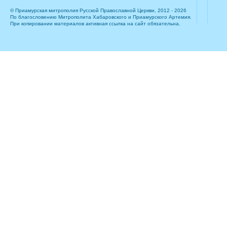
© Приамурская митрополия Русской Православной Церкви, 2012 - 2026
По благословению Митрополита Хабаровского и Приамурского Артемия.
При копировании материалов активная ссылка на сайт обязательна.