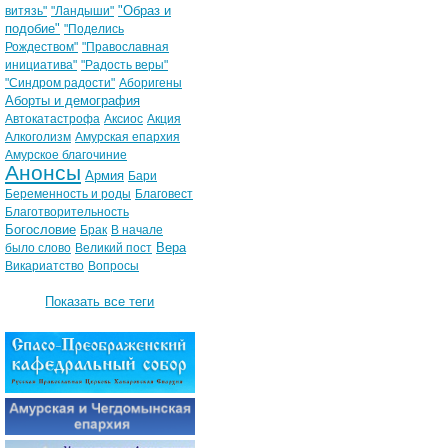
"Образ и
витязь"
"Ландыши"
подобие"
"Поделись
Рождеством"
"Православная
инициатива"
"Радость веры"
"Синдром радости"
Аборигены
Аборты и демография
Автокатастрофа
Аксиос
Акция
Алкоголизм
Амурская епархия
Амурское благочиние
Анонсы
Армия
Бари
Беременность и роды
Благовест
Благотворительность
Богословие
Брак
В начале
Вера
было слово
Великий пост
Викариатство
Вопросы
Показать все теги