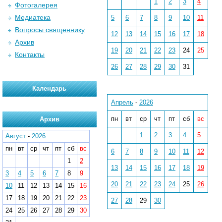
1
2
3
4
Фотогалерея
Медиатека
5
6
7
8
9
10
11
Вопросы священнику
12
13
14
15
16
17
18
Архив
19
20
21
22
23
24
25
Контакты
26
27
28
29
30
31
Календарь
Апрель
-
2026
пн
вт
ср
чт
пт
сб
вс
Архив
1
2
3
4
5
Август
-
2026
пн
вт
ср
чт
пт
сб
вс
6
7
8
9
10
11
12
1
2
13
14
15
16
17
18
19
3
4
5
6
7
8
9
20
21
22
23
24
25
26
10
11
12
13
14
15
16
17
18
19
20
21
22
23
27
28
29
30
24
25
26
27
28
29
30