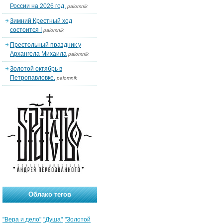
России на 2026 год.
palomnik
Зимний Крестный ход
состоится !
palomnik
Престольный праздник у
Архангела Михаила
palomnik
Золотой октябрь в
Петропавловке.
palomnik
Облако тегов
"Вера и дело"
"Душа"
"Золотой