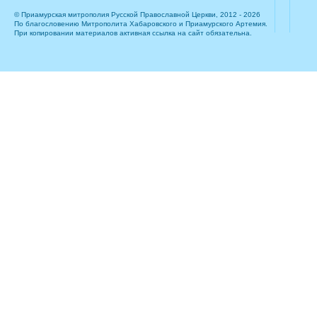
© Приамурская митрополия Русской Православной Церкви, 2012 - 2026
По благословению Митрополита Хабаровского и Приамурского Артемия.
При копировании материалов активная ссылка на сайт обязательна.