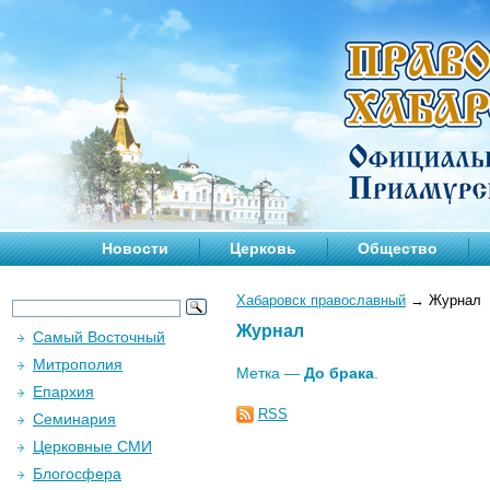
Новости
Церковь
Общество
Хабаровск православный
→
Журнал
Журнал
Самый Восточный
Митрополия
Метка —
До брака
.
Епархия
RSS
Семинария
Церковные СМИ
Блогосфера