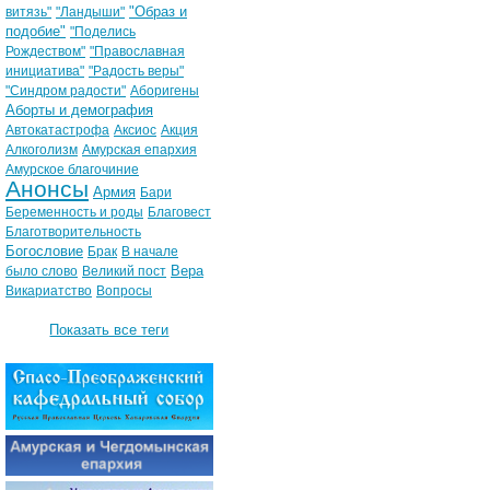
"Образ и
витязь"
"Ландыши"
подобие"
"Поделись
Рождеством"
"Православная
инициатива"
"Радость веры"
"Синдром радости"
Аборигены
Аборты и демография
Автокатастрофа
Аксиос
Акция
Алкоголизм
Амурская епархия
Амурское благочиние
Анонсы
Армия
Бари
Беременность и роды
Благовест
Благотворительность
Богословие
Брак
В начале
Вера
было слово
Великий пост
Викариатство
Вопросы
Показать все теги