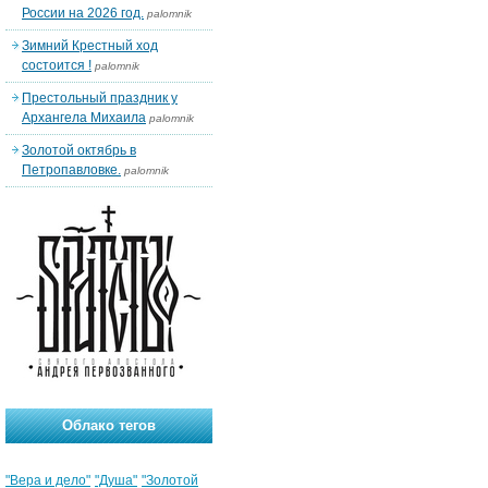
России на 2026 год.
palomnik
Зимний Крестный ход
состоится !
palomnik
Престольный праздник у
Архангела Михаила
palomnik
Золотой октябрь в
Петропавловке.
palomnik
Облако тегов
"Вера и дело"
"Душа"
"Золотой