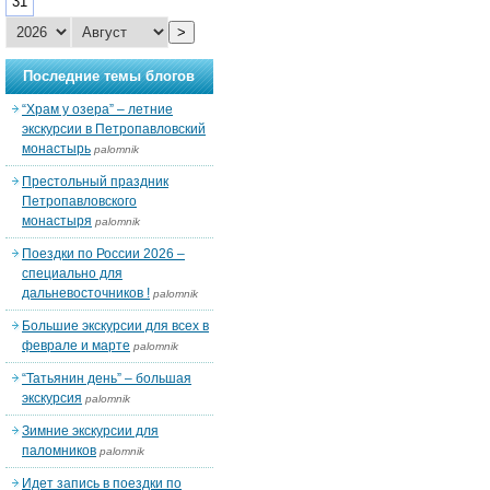
31
>
Последние темы блогов
“Храм у озера” – летние
экскурсии в Петропавловский
монастырь
palomnik
Престольный праздник
Петропавловского
монастыря
palomnik
Поездки по России 2026 –
специально для
дальневосточников !
palomnik
Большие экскурсии для всех в
феврале и марте
palomnik
“Татьянин день” – большая
экскурсия
palomnik
Зимние экскурсии для
паломников
palomnik
Идет запись в поездки по