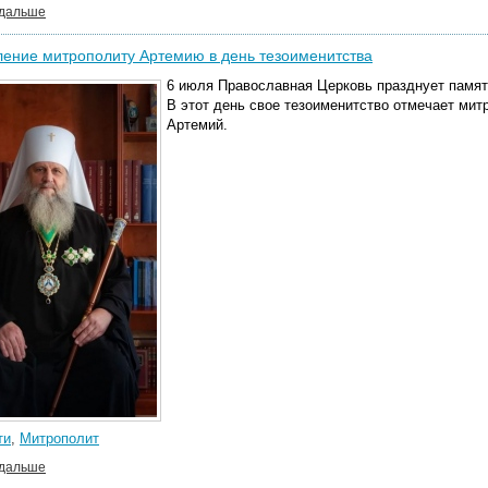
 дальше
ение​ митрополиту Артемию в день тезоименитства
6 июля Православная Церковь празднует память
В этот день свое тезоименитство отмечает мит
Артемий.
ти
,
Митрополит
 дальше