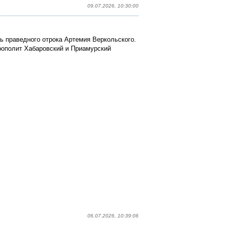
09.07.2026, 10:30:00
 праведного отрока​ Артемия​ Веркольского.
рополит Хабаровский и Приамурский
06.07.2026, 10:39:06