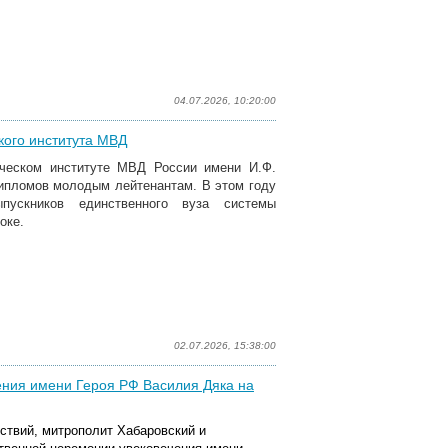
04.07.2026, 10:20:00
кого института МВД
ческом институте МВД России имени И.Ф.
ипломов молодым лейтенантам. В этом году
ускников единственного вуза системы
оке.
02.07.2026, 15:38:00
ения имени Героя РФ Василия Дяка на
йствий, митрополит Хабаровский и