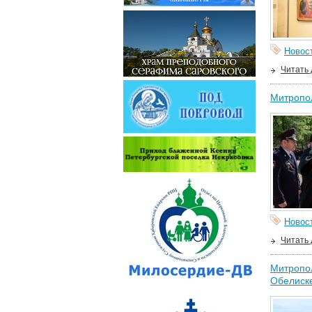
Новос
Читать
Митропол
Новос
Читать
Митропол
Обелиск