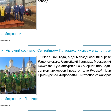
заводе.
ти
,
Митрополит
 дальше
ит Артемий сослужил Святейшему Патриарху Кириллу в день памя
18 июля 2026 года, в день празднования обрет
Радонежского, Святейший Патриарх Московский
Божественную литургию на Соборной площади С
сонмом архиереев Предстоятелю Русской Прав
Приамурской митрополии – митрополит Хабаров
ти
,
Митрополит
,
Патриарх
 дальше