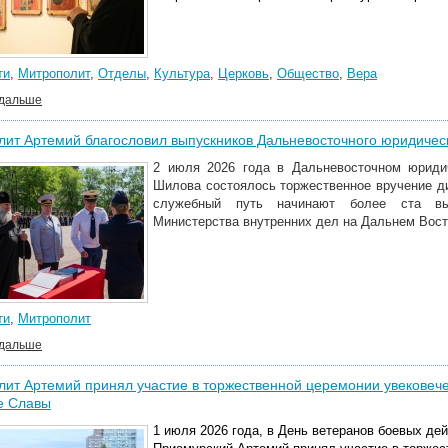
ти
,
Митрополит
,
Отделы
,
Культура
,
Церковь
,
Общество
,
Вера
 дальше
ит Артемий благословил выпускников Дальневосточного юридичес
2 июля 2026 года в Дальневосточном юриди
Шилова состоялось торжественное вручение д
служебный путь начинают более ста вып
Министерства внутренних дел на Дальнем Вост
ти
,
Митрополит
 дальше
ит Артемий принял участие в торжественной церемонии увековеч
е Славы
1 июля 2026 года, в День ветеранов боевых де