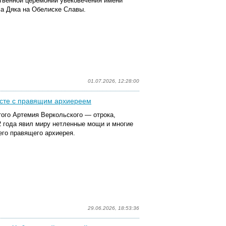
твенной церемонии увековечения имени
а Дяка на Обелиске Славы.
01.07.2026, 12:28:00
есте с правящим архиереем
того Артемия Веркольского — отрока,
32 года явил миру нетленные мощи и многие
его правящего архиерея.
29.06.2026, 18:53:36