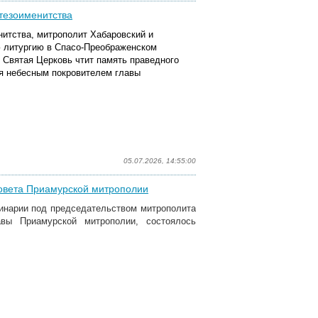
тезоименитства
нитства, митрополит Хабаровский и
 литургию в Спасо-Преображенском
 Святая Церковь чтит память праведного
ся небесным покровителем главы
05.07.2026, 14:55:00
совета Приамурской митрополии
минарии под председательством митрополита
авы Приамурской митрополии, состоялось