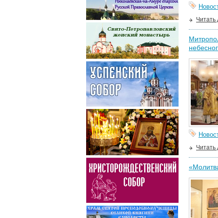
Новос
Читать
Митропол
небесног
Новос
Читать
«Молитва