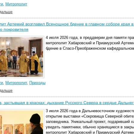
ти
,
Митрополит
 дальше
ит Артемий возглавил Всенощное бдение в главном соборе края в
о покровителя
4 июля 2026 года, в преддверии дня памяти пр
митрополит Хабаровский и Приамурский Артем
бдение в Спасо-Преображенском кафедральном
ти
,
Митрополит
,
Приходы
 дальше
, застывшая в красках: дыхание Русского Севера в сердце Дальнег
3 июля 2026 года в Дальневосточном художест
открытие выставки «Сокровища Северной обите
заповедника. Уникальный проект, подаривший 
увидеть памятники, обычно хранящиеся в закр
митрополит Хабаровский и Приамурский Артеми