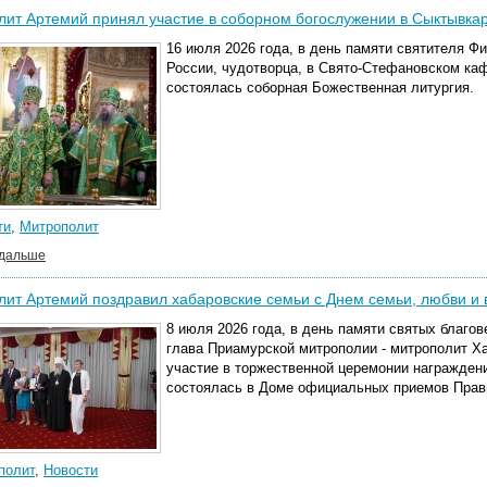
ит Артемий принял участие в соборном богослужении в Сыктывка
16 июля 2026 года, в день памяти святителя Ф
России, чудотворца, в Свято-Стефановском ка
состоялась соборная Божественная литургия.
ти
,
Митрополит
 дальше
ит Артемий поздравил хабаровские семьи с Днем семьи, любви и 
8 июля 2026 года, в день памяти святых благо
глава Приамурской митрополии - митрополит Х
участие в торжественной церемонии награждени
состоялась в Доме официальных приемов Прави
полит
,
Новости