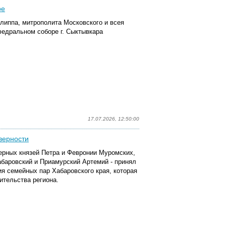
ре
илиппа, митрополита Московского и всея
федральном соборе г. Сыктывкара
17.07.2026, 12:50:00
верности
верных князей Петра и Февронии Муромских,
абаровский и Приамурский Артемий - принял
я семейных пар Хабаровского края, которая
тельства региона.