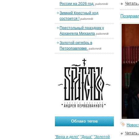
Читать
России на 2026 год.
palomnik
Зимний Крестный ход
Поздравл
состоится !
palomnik
Престольный праздник у
Архангела Михаила
palomnik
Золотой октябрь в
Петропавловке.
palomnik
Облако тегов
Новос
Читать
"Вера и дело"
"Душа"
"Золотой