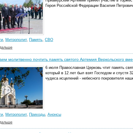
Приамурский Артемий принял участие в торжес
Героя Российской Федерации Василия Петрович
ти
,
Митрополит
,
Память
,
СВО
 дальше
ем молитвенно почтить память святого Артемия Веркольского вм
6 июля Православная Церковь чтит память свя
который в 12 лет был взят Господом и спустя 
чудеса исцелений - небесного покровителя наш
ти
,
Митрополит
,
Приходы
,
Анонсы
 дальше