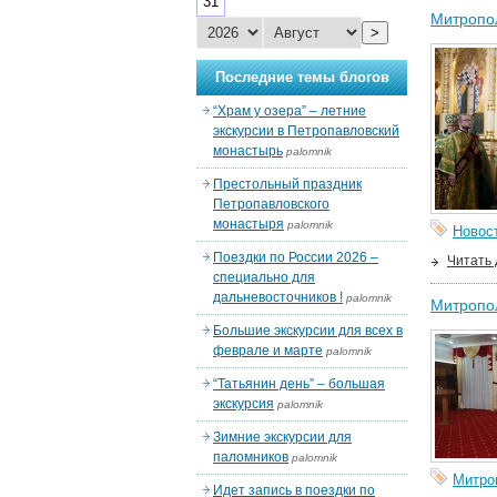
31
Митропол
>
Последние темы блогов
“Храм у озера” – летние
экскурсии в Петропавловский
монастырь
palomnik
Престольный праздник
Петропавловского
монастыря
palomnik
Новос
Поездки по России 2026 –
Читать
специально для
дальневосточников !
palomnik
Митропол
Большие экскурсии для всех в
феврале и марте
palomnik
“Татьянин день” – большая
экскурсия
palomnik
Зимние экскурсии для
паломников
palomnik
Митро
Идет запись в поездки по