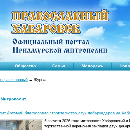
Общество
Семья
Молодежь
Ново
к православный
→
Журнал
л
—
Митрополит
.
ит Артемий благословил строительство двух дебаркадеров на Хаб
5 августа 2026 года митрополит Хабаровский и
торжественной церемония закладки двух дебар