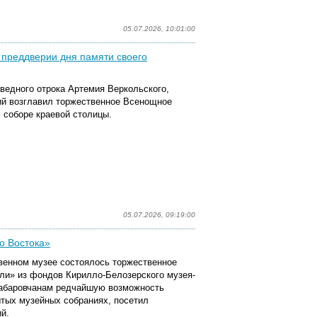
05.07.2026, 10:01:00
 преддверии дня памяти своего
аведного отрока Артемия Веркольского,
ий возглавил торжественное Всенощное
 соборе краевой столицы.
05.07.2026, 09:19:00
о Востока»
венном музее состоялось торжественное
ли» из фондов Кирилло-Белозерского музея-
хабаровчанам редчайшую возможность
ытых музейных собраниях, посетил
й.