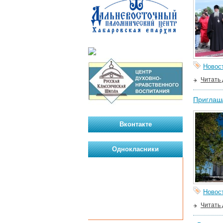
Новос
Читать
Приглаша
Вконтакте
Однокласники
Новос
Читать