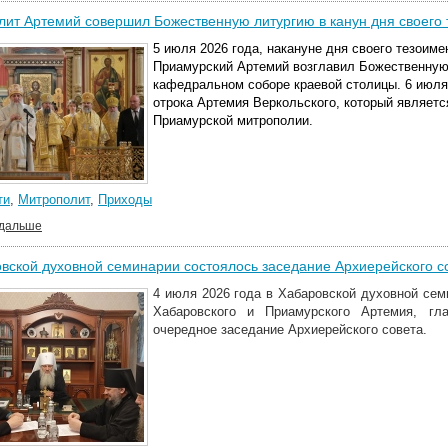
ит Артемий совершил Божественную литургию в канун дня своего 
5 июля 2026 года, накануне дня своего тезоиме
Приамурский Артемий возглавил Божественную
кафедральном соборе краевой столицы. 6 июля
отрока Артемия Веркольского, который являет
Приамурской митрополии.
ти
,
Митрополит
,
Приходы
 дальше
вской духовной семинарии состоялось заседание Архиерейского 
4 июля 2026 года в Хабаровской духовной се
Хабаровского и Приамурского Артемия, гл
очередное заседание Архиерейского совета.