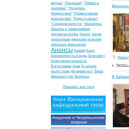
"Образ и
витязь"
"Ландыши"
Митропол
подобие"
"Поделись
Рождеством"
"Православная
инициатива"
"Радость веры"
"Синдром радости"
Аборигены
Аборты и демография
Автокатастрофа
Аксиос
Акция
Алкоголизм
Амурская епархия
Амурское благочиние
Анонсы
Армия
Бари
Беременность и роды
Благовест
Новос
Благотворительность
Читать
Богословие
Брак
В начале
Вера
было слово
Великий пост
В Хабаро
Викариатство
Вопросы
Показать все теги