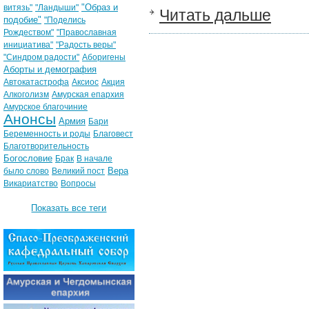
"Образ и
витязь"
"Ландыши"
Читать дальше
подобие"
"Поделись
Рождеством"
"Православная
инициатива"
"Радость веры"
"Синдром радости"
Аборигены
Аборты и демография
Автокатастрофа
Аксиос
Акция
Алкоголизм
Амурская епархия
Амурское благочиние
Анонсы
Армия
Бари
Беременность и роды
Благовест
Благотворительность
Богословие
Брак
В начале
Вера
было слово
Великий пост
Викариатство
Вопросы
Показать все теги