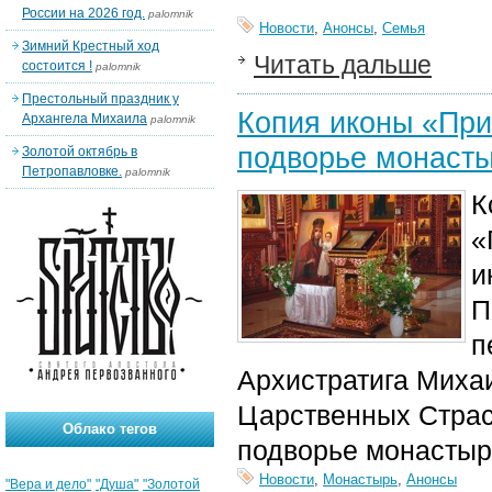
России на 2026 год.
palomnik
Новости
,
Анонсы
,
Семья
Зимний Крестный ход
Читать дальше
состоится !
palomnik
Престольный праздник у
Копия иконы «При
Архангела Михаила
palomnik
подворье монасты
Золотой октябрь в
Петропавловке.
palomnik
К
«
и
П
п
Архистратига Миха
Царственных Страс
Облако тегов
подворье монастыр
Новости
,
Монастырь
,
Анонсы
"Вера и дело"
"Душа"
"Золотой