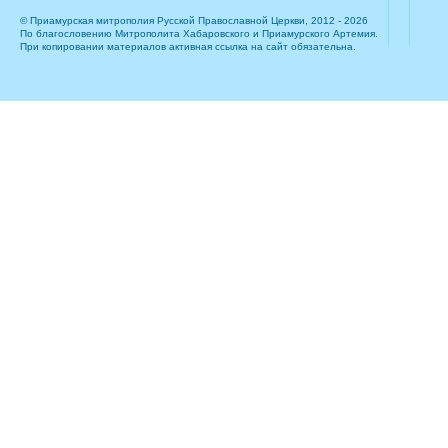
© Приамурская митрополия Русской Православной Церкви, 2012 - 2026
По благословению Митрополита Хабаровского и Приамурского Артемия.
При копировании материалов активная ссылка на сайт обязательна.