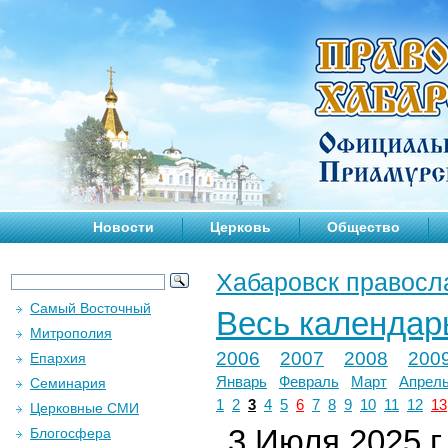
Новости
Церковь
Общество
Хабаровск правосл
Самый Восточный
Весь календар
Митрополия
2006
2007
2008
200
Епархия
Январь
Февраль
Март
Апрел
Семинария
1
2
3
4
5
6
7
8
9
10
11
12
13
Церковные СМИ
3 Июля 2025 г.
Блогосфера