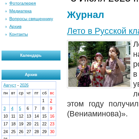
Фотогалерея
Медиатека
Журнал
Вопросы священнику
Архив
Лето в Русской к
Контакты
Л
н
Календарь
р
в
Архив
у
Август
-
2026
л
пн
вт
ср
чт
пт
сб
вс
1
2
этом году получи
3
4
5
6
7
8
9
(Вениаминова)».
10
11
12
13
14
15
16
17
18
19
20
21
22
23
24
25
26
27
28
29
30