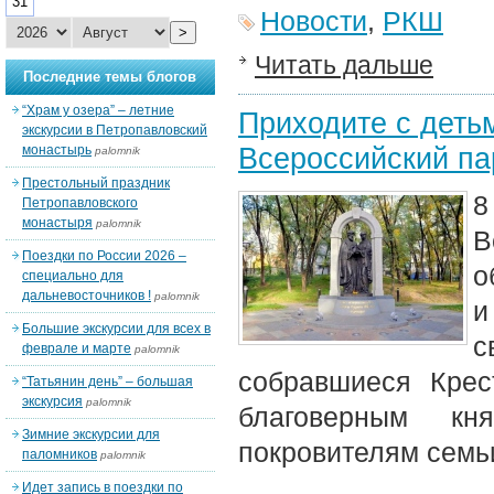
31
Новости
,
РКШ
>
Читать дальше
Последние темы блогов
“Храм у озера” – летние
Приходите с деть
экскурсии в Петропавловский
Всероссийский па
монастырь
palomnik
Престольный праздник
8
Петропавловского
монастыря
palomnik
В
Поездки по России 2026 –
о
специально для
дальневосточников !
palomnik
и
Большие экскурсии для всех в
с
феврале и марте
palomnik
собравшиеся Кре
“Татьянин день” – большая
экскурсия
palomnik
благоверным к
Зимние экскурсии для
покровителям семьи
паломников
palomnik
Идет запись в поездки по