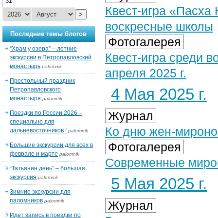
31
Квест-игра «Пасха
>
воскресные школы
Последние темы блогов
Фотогалерея
“Храм у озера” – летние
Квест-игра среди 
экскурсии в Петропавловский
монастырь
palomnik
апреля 2025 г.
Престольный праздник
4 Мая 2025 г.
Петропавловского
монастыря
palomnik
Журнал
Поездки по России 2026 –
специально для
Ко дню жен-миронос
дальневосточников !
palomnik
Фотогалерея
Большие экскурсии для всех в
феврале и марте
palomnik
Современные мирон
“Татьянин день” – большая
экскурсия
palomnik
5 Мая 2025 г.
Зимние экскурсии для
паломников
palomnik
Журнал
Идет запись в поездки по