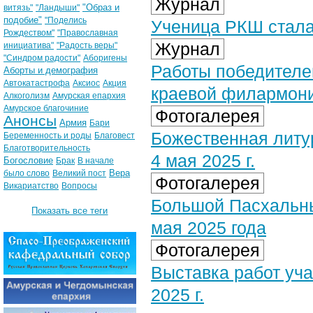
Журнал
"Образ и
витязь"
"Ландыши"
подобие"
"Поделись
Ученица РКШ стала
Рождеством"
"Православная
Журнал
инициатива"
"Радость веры"
"Синдром радости"
Аборигены
Работы победителе
Аборты и демография
Автокатастрофа
Аксиос
Акция
краевой филармон
Алкоголизм
Амурская епархия
Амурское благочиние
Фотогалерея
Анонсы
Армия
Бари
Божественная литу
Беременность и роды
Благовест
Благотворительность
4 мая 2025 г.
Богословие
Брак
В начале
Вера
было слово
Великий пост
Фотогалерея
Викариатство
Вопросы
Большой Пасхальны
Показать все теги
мая 2025 года
Фотогалерея
Выставка работ уча
2025 г.