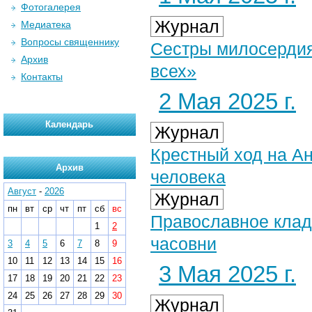
Фотогалерея
Журнал
Медиатека
Вопросы священнику
Сестры милосердия
Архив
всех»
Контакты
2 Мая 2025 г.
Календарь
Журнал
Крестный ход на Ан
Архив
человека
Август
-
2026
Журнал
пн
вт
ср
чт
пт
сб
вс
Православное клад
1
2
часовни
3
4
5
6
7
8
9
10
11
12
13
14
15
16
3 Мая 2025 г.
17
18
19
20
21
22
23
24
25
26
27
28
29
30
Журнал