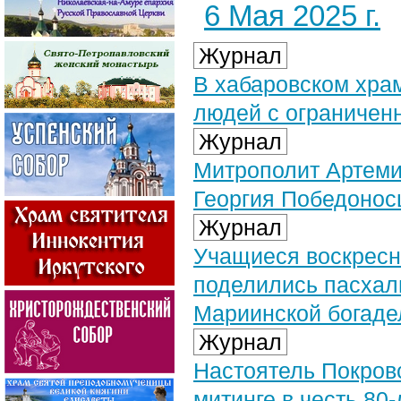
6 Мая 2025 г.
Журнал
В хабаровском хра
людей с ограничен
Журнал
Митрополит Артемий
Георгия Победонос
Журнал
Учащиеся воскресн
поделились пасхал
Мариинской богаде
Журнал
Настоятель Покров
митинге в честь 80