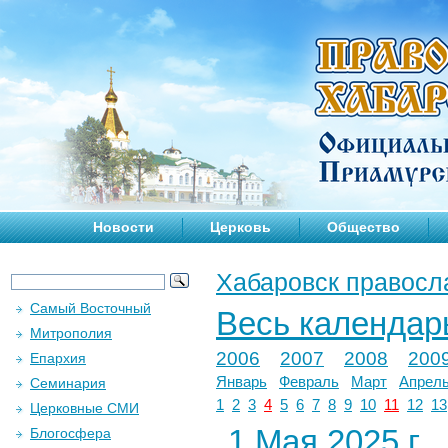
Новости
Церковь
Общество
Хабаровск правосл
Самый Восточный
Весь календар
Митрополия
2006
2007
2008
200
Епархия
Январь
Февраль
Март
Апрел
Семинария
1
2
3
4
5
6
7
8
9
10
11
12
13
Церковные СМИ
1 Мая 2025 г.
Блогосфера