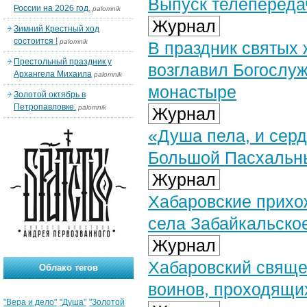
Выпуск телепередач
России на 2026 год.
palomnik
Журнал
Зимний Крестный ход
состоится !
palomnik
В праздник святых
Престольный праздник у
возглавил Богослу
Архангела Михаила
palomnik
монастыре
Золотой октябрь в
Петропавловке.
palomnik
Журнал
«Душа пела, и сер
Большой Пасхальн
Журнал
Хабаровские прихо
села Забайкальско
Журнал
Хабаровский свяще
Облако тегов
воинов, проходящи
"Вера и дело"
"Душа"
"Золотой