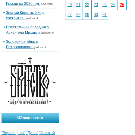
России на 2026 год.
palomnik
20
21
22
23
24
25
26
Зимний Крестный ход
27
28
29
30
31
состоится !
palomnik
Престольный праздник у
Архангела Михаила
palomnik
Золотой октябрь в
Петропавловке.
palomnik
Облако тегов
"Вера и дело"
"Душа"
"Золотой