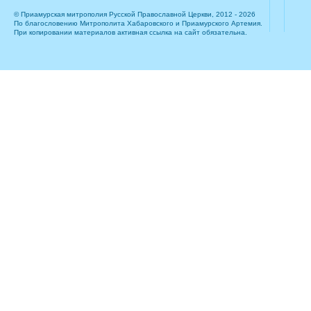
© Приамурская митрополия Русской Православной Церкви, 2012 - 2026
По благословению Митрополита Хабаровского и Приамурского Артемия.
При копировании материалов активная ссылка на сайт обязательна.