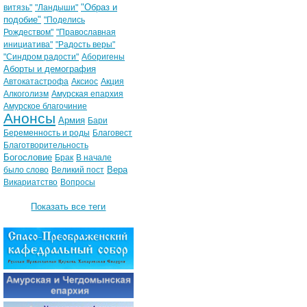
"Образ и
витязь"
"Ландыши"
подобие"
"Поделись
Рождеством"
"Православная
инициатива"
"Радость веры"
"Синдром радости"
Аборигены
Аборты и демография
Автокатастрофа
Аксиос
Акция
Алкоголизм
Амурская епархия
Амурское благочиние
Анонсы
Армия
Бари
Беременность и роды
Благовест
Благотворительность
Богословие
Брак
В начале
Вера
было слово
Великий пост
Викариатство
Вопросы
Показать все теги