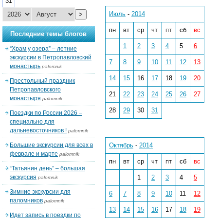
31
Июль
-
2014
>
пн
вт
ср
чт
пт
сб
вс
Последние темы блогов
1
2
3
4
5
6
“Храм у озера” – летние
экскурсии в Петропавловский
7
8
9
10
11
12
13
монастырь
palomnik
14
15
16
17
18
19
20
Престольный праздник
Петропавловского
21
22
23
24
25
26
27
монастыря
palomnik
28
29
30
31
Поездки по России 2026 –
специально для
дальневосточников !
palomnik
Большие экскурсии для всех в
Октябрь
-
2014
феврале и марте
palomnik
пн
вт
ср
чт
пт
сб
вс
“Татьянин день” – большая
экскурсия
1
2
3
4
5
palomnik
Зимние экскурсии для
6
7
8
9
10
11
12
паломников
palomnik
13
14
15
16
17
18
19
Идет запись в поездки по