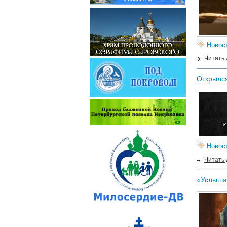
Новос
Читать
Открылся
Новос
Читать
«Услышат