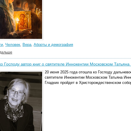
ти
,
Человек
,
Вера
,
Аборты и демография
 дальше
о Господу автор книг о святителе Иннокентии Московском Татьяна
20 июня 2025 года отошла ко Господу дальневос
святителе Иннокентии Московском Татьяна Инн
Гладких пройдет в Христорождественском собор