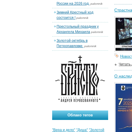
России на 2026 год.
palomnik
Страстна
Зимний Крестный ход
состоится !
palomnik
Престольный праздник у
Архангела Михаила
palomnik
Золотой октябрь в
Петропавловке.
palomnik
Новос
Читать
О наслед
Облако тегов
"Вера и дело"
"Душа"
"Золотой