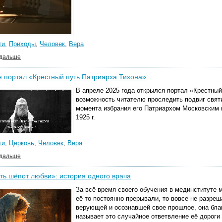
ти
,
Приходы
,
Человек
,
Вера
 дальше
 портал «Крестный путь Патриарха Тихона»
В апреле 2025 года открылся
портал «Крестный
возможность читателю проследить подвиг святи
момента избрания его Патриархом Московским в
1925 г.
ти
,
Церковь
,
Человек
,
Вера
 дальше
ь шёпот любви»: история одного врача
За всё время своего обучения в мединституте м
её то постоянно прерывали, то вовсе не разреш
верующей и осознавшей свое прошлое, она бла
называет это случайное ответвление её дороги