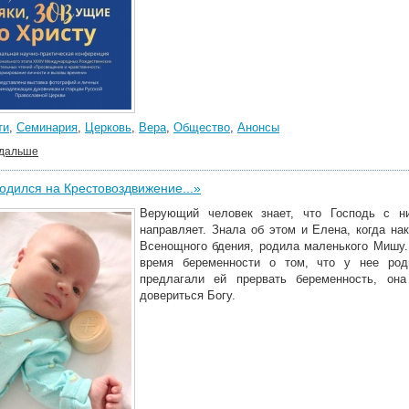
ти
,
Семинария
,
Церковь
,
Вера
,
Общество
,
Анонсы
 дальше
дился на Крестовоздвижение...»
Верующий человек знает, что Господь с н
направляет. Знала об этом и Елена, когда на
Всенощного бдения, родила маленького Мишу.
время беременности о том, что у нее род
предлагали ей прервать беременность, он
довериться Богу.