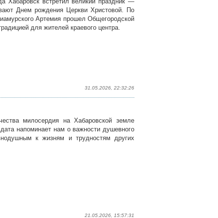
да Хабаровск встретил великий праздник —
вают Днем рождения Церкви Христовой. По
риамурского Артемия прошел Общегородской
радицией для жителей краевого центра.
31.05.2026, 22:32:26
честв
а
милосердия на Хабаровской земле
 дата напоминает нам о важности душевного
внодушным к жизням и трудностям других
21.05.2026, 15:57:31