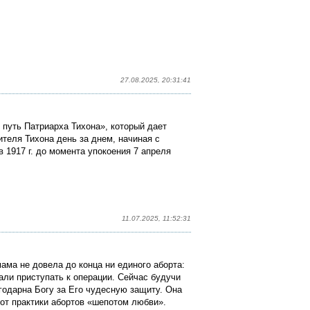
27.08.2025, 20:31:41
 путь Патриарха Тихона»
, который дает
теля Тихона день за днем, начиная с
 1917 г. до момента упокоения 7 апреля
11.07.2025, 11:52:31
ама не довела до конца ни единого аборта:
али приступать к операции. Сейчас будучи
годарна Богу за Его чудесную защиту. Она
 от практики абортов «шепотом любви».