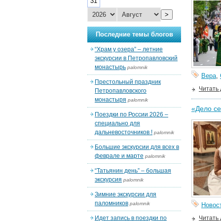
31
>
Последние темы блогов
“Храм у озера” – летние
экскурсии в Петропавловский
монастырь
palomnik
Вера
,
Престольный праздник
Читать
Петропавловского
монастыря
palomnik
«Дело се
Поездки по России 2026 –
специально для
дальневосточников !
palomnik
Большие экскурсии для всех в
феврале и марте
palomnik
“Татьянин день” – большая
экскурсия
palomnik
Зимние экскурсии для
паломников
palomnik
Новос
Идет запись в поездки по
Читать