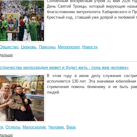
Солнечным воскресным утром 31 мая 2026 го
День Святой Троицы, который верующие назы
благословению митрополита Хабаровского и П
Крестный ход, ставший уже доброй и любимой т
Общество
,
Церковь
,
Приходы
,
Митрополит
,
Новости
 дальше
стричества милосердия живет и будет жить - пока жив человек»
В этом году в июне
делу служения
сестри
исполняется 130 лет. Эта значимая юбилейная
стремления помочь ближнему и не быть ра
людей.
ти
,
Отделы
,
Милосердие
,
Человек
,
Вера
 дальше