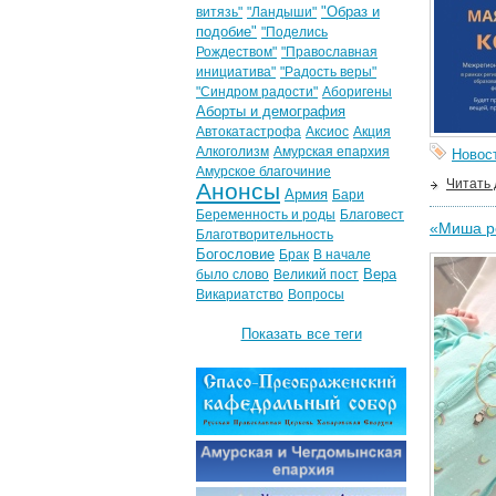
"Образ и
витязь"
"Ландыши"
подобие"
"Поделись
Рождеством"
"Православная
инициатива"
"Радость веры"
"Синдром радости"
Аборигены
Аборты и демография
Автокатастрофа
Аксиос
Акция
Алкоголизм
Амурская епархия
Новос
Амурское благочиние
Читать
Анонсы
Армия
Бари
Беременность и роды
Благовест
«Миша ро
Благотворительность
Богословие
Брак
В начале
Вера
было слово
Великий пост
Викариатство
Вопросы
Показать все теги