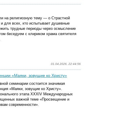
ли на религиозную тему — о Страстной
 и для всех, кто испытывает душевные
ежить трудные периоды через осмысление
том беседуем с клириком храма святителя
.
01.04.2026, 22:44:56
енции «Маяки, зовущие ко Христу»
овной семинарии состоится значимая
нция «Маяки, зовущие ко Христу».
гионального этапа XXXIV Международных
вященных важной теме «Просвещение и
овам современности».