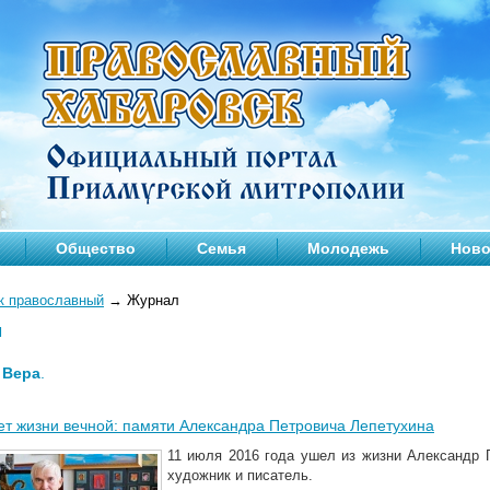
Общество
Семья
Молодежь
Ново
к православный
→
Журнал
л
—
Вера
.
ет жизни вечной: памяти Александра Петровича Лепетухина
11 июля 2016 года ушел из жизни Александр 
художник и писатель.