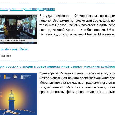
я неделя — путь к возрождению
В студии телеканала «Хабаровск» мы поговори
неделе. Это важно не только для верующих, но
терзания: Церковь веками помогает людям пер
последних дней Христа и Его Вознесения. Об э
Николая Чудотворца иереем Олегом Минаевым
ти
,
Человек
,
Вера
 дальше
ии русских старцев в современном мире узнают участники конфер
7 декабря 2025 года в стенах Хабаровской дух
межрегиональная научно-практическая конфере
Мероприятие станет частью традиционного ре
Рождественских образовательных чтений, пос
нравственность: формирование личности и выз