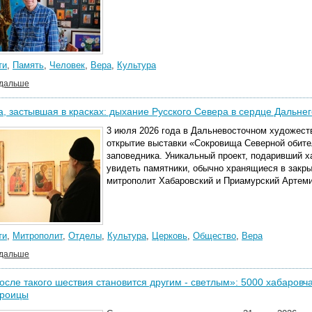
ти
,
Память
,
Человек
,
Вера
,
Культура
 дальше
, застывшая в красках: дыхание Русского Севера в сердце Дальнег
3 июля 2026 года в Дальневосточном художест
открытие выставки «Сокровища Северной обите
заповедника. Уникальный проект, подаривший 
увидеть памятники, обычно хранящиеся в закр
митрополит Хабаровский и Приамурский Артеми
ти
,
Митрополит
,
Отделы
,
Культура
,
Церковь
,
Общество
,
Вера
 дальше
осле такого шествия становится другим - светлым»: 5000 хабаров
Троицы