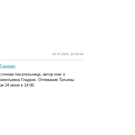
02.07.2025, 20:59:04
 Гладких
точная писательница, автор книг о
окентьевна Гладких.
Отпевание Татьяны
е 24 июня в 14:00.