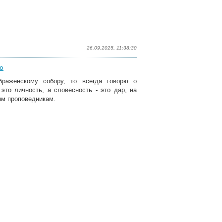
26.09.2025, 11:38:30
ю
браженскому собору, то всегда говорю о
это личность, а словесность - это дар, на
ым проповедникам.