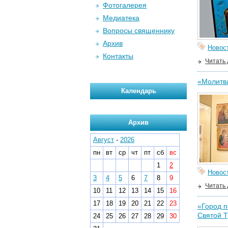
Фотогалерея
Медиатека
Вопросы священнику
Архив
Новос
Контакты
Читать
«Молитва
Календарь
Архив
Август
-
2026
пн
вт
ср
чт
пт
сб
вс
1
2
Новос
3
4
5
6
7
8
9
Читать
10
11
12
13
14
15
16
17
18
19
20
21
22
23
«Город п
Святой 
24
25
26
27
28
29
30