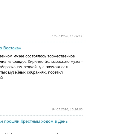
13.07.2026, 16:56:14
о Востока»
венном музее состоялось торжественное
ли» из фондов Кирилло-Белозерского музея-
хабаровчанам редчайшую возможность
ытых музейных собраниях, посетил
й.
04.07.2026, 10:20:00
чан прошли Крестным ходом в День