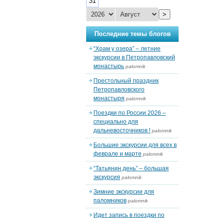
31
>
Последние темы блогов
“Храм у озера” – летние
экскурсии в Петропавловский
монастырь
palomnik
Престольный праздник
Петропавловского
монастыря
palomnik
Поездки по России 2026 –
специально для
дальневосточников !
palomnik
Большие экскурсии для всех в
феврале и марте
palomnik
“Татьянин день” – большая
экскурсия
palomnik
Зимние экскурсии для
паломников
palomnik
Идет запись в поездки по