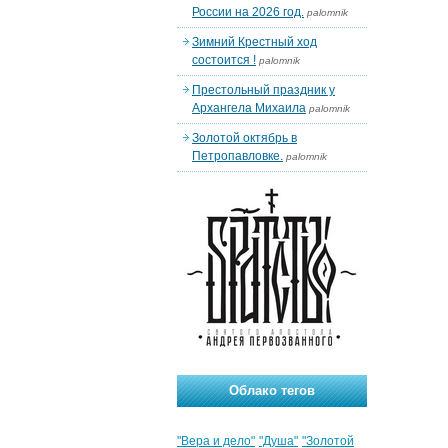
России на 2026 год.
palomnik
Зимний Крестный ход
состоится !
palomnik
Престольный праздник у
Архангела Михаила
palomnik
Золотой октябрь в
Петропавловке.
palomnik
Облако тегов
"Вера и дело"
"Душа"
"Золотой