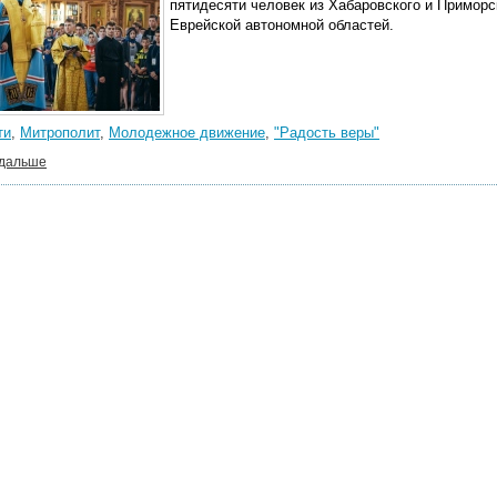
пятидесяти человек из Хабаровского и Приморс
Еврейской автономной областей.
ти
,
Митрополит
,
Молодежное движение
,
"Радость веры"
 дальше