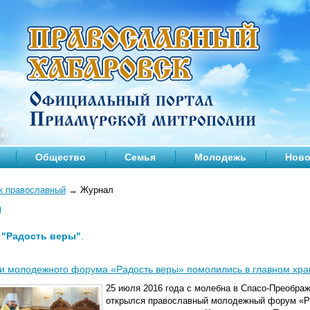
Общество
Семья
Молодежь
Ново
к православный
→
Журнал
л
—
"Радость веры"
.
и молодежного форума «Радость веры» помолились в главном хра
25 июля 2016 года с молебна в Спасо-Преобра
открылся православный молодежный форум «Ра