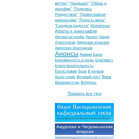
"Образ и
витязь"
"Ландыши"
подобие"
"Поделись
Рождеством"
"Православная
инициатива"
"Радость веры"
"Синдром радости"
Аборигены
Аборты и демография
Автокатастрофа
Аксиос
Акция
Алкоголизм
Амурская епархия
Амурское благочиние
Анонсы
Армия
Бари
Беременность и роды
Благовест
Благотворительность
Богословие
Брак
В начале
Вера
было слово
Великий пост
Викариатство
Вопросы
Показать все теги