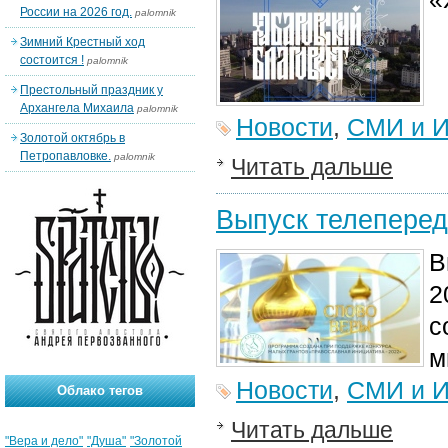
России на 2026 год.
palomnik
Зимний Крестный ход
состоится !
palomnik
Престольный праздник у
Архангела Михаила
palomnik
Новости
,
СМИ и И
Золотой октябрь в
Петропавловке.
palomnik
Читать дальше
Выпуск телеперед
В
2
с
м
Новости
,
СМИ и И
Облако тегов
Читать дальше
"Вера и дело"
"Душа"
"Золотой