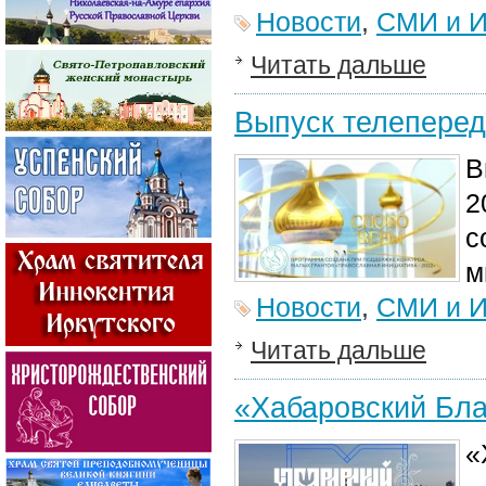
Новости
,
СМИ и И
Читать дальше
Выпуск телеперед
В
2
с
м
Новости
,
СМИ и И
Читать дальше
«Хабаровский Бла
«