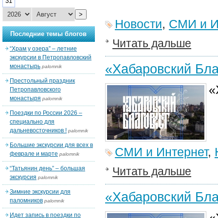
31
>
Новости
,
СМИ и И
Последние темы блогов
Читать дальше
“Храм у озера” – летние
экскурсии в Петропавловский
«Хабаровский Бла
монастырь
palomnik
Престольный праздник
«
Петропавловского
монастыря
palomnik
Поездки по России 2026 –
специально для
дальневосточников !
palomnik
Большие экскурсии для всех в
СМИ и Интернет
,
феврале и марте
palomnik
“Татьянин день” – большая
Читать дальше
экскурсия
palomnik
Зимние экскурсии для
«Хабаровский Бла
паломников
palomnik
«
Идет запись в поездки по