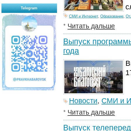
с
Telegram
СМИ и Интернет
,
Образование
,
От
Читать дальше
Выпуск программы
года
В
1
Новости
,
СМИ и И
Читать дальше
Выпуск телеперед