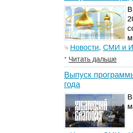
В
2
с
м
Новости
,
СМИ и И
Читать дальше
Выпуск программы
года
В
м