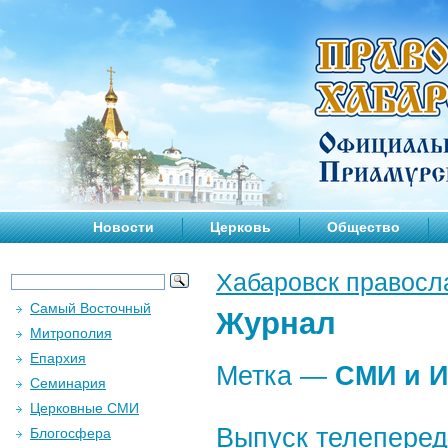
Новости
Церковь
Общество
Хабаровск правосл
Самый Восточный
Журнал
Митрополия
Епархия
Метка —
СМИ и И
Семинария
Церковные СМИ
Выпуск телеперед
Блогосфера