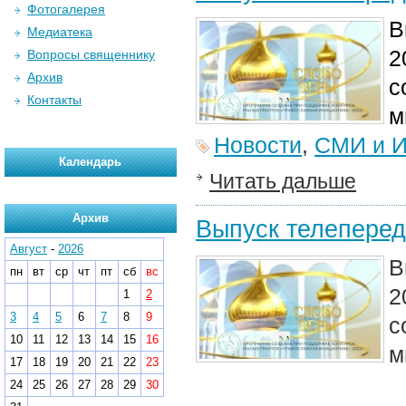
Фотогалерея
В
Медиатека
2
Вопросы священнику
Архив
с
Контакты
м
Новости
,
СМИ и И
Календарь
Читать дальше
Архив
Выпуск телеперед
Август
-
2026
В
пн
вт
ср
чт
пт
сб
вс
2
1
2
3
4
5
6
7
8
9
с
10
11
12
13
14
15
16
м
17
18
19
20
21
22
23
24
25
26
27
28
29
30