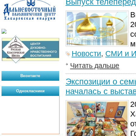
Выпуск телеперед
В
2
с
м
Новости
,
СМИ и И
Читать дальше
Вконтакте
Экспозиции о сем
началась с выста
Однокласники
2
Х
о
Г