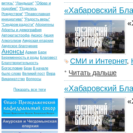
"Образ и
витязь"
"Ландыши"
«Хабаровский Бла
подобие"
"Поделись
Рождеством"
"Православная
инициатива"
"Радость веры"
«
"Синдром радости"
Аборигены
Аборты и демография
Автокатастрофа
Аксиос
Акция
Алкоголизм
Амурская епархия
Амурское благочиние
Анонсы
Армия
Бари
Беременность и роды
Благовест
СМИ и Интернет
,
Благотворительность
Богословие
Брак
В начале
Читать дальше
Вера
было слово
Великий пост
Викариатство
Вопросы
«Хабаровский Бла
Показать все теги
«