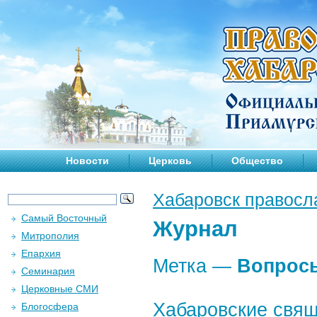
Новости
Церковь
Общество
Хабаровск правосл
Самый Восточный
Журнал
Митрополия
Епархия
Метка —
Вопрос
Семинария
Церковные СМИ
Хабаровские свящ
Блогосфера