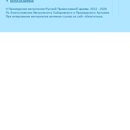
Блогосфера
© Приамурская митрополия Русской Православной Церкви, 2012 - 2026
По благословению Митрополита Хабаровского и Приамурского Артемия.
При копировании материалов активная ссылка на сайт обязательна.