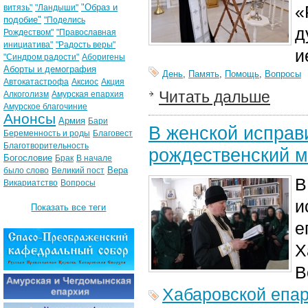
"Образ и
«
витязь"
"Ландыши"
подобие"
"Поделись
д
Рождеством"
"Православная
инициатива"
"Радость веры"
и
"Синдром радости"
Аборигены
Аборты и демография
День
,
Память
,
Помощь
,
Вопросы
Автокатастрофа
Аксиос
Акция
Читать дальше
Алкоголизм
Амурская епархия
Амурское благочиние
Анонсы
Армия
Бари
В женской исправ
Беременность и роды
Благовест
Благотворительность
рождественский 
Богословие
Брак
В начале
Вера
было слово
Великий пост
В
Викариатство
Вопросы
и
Показать все теги
е
Х
В
Хабаровской епа