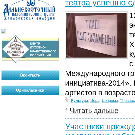
театра успешно с
1
э
т
Х
к
с
Международного гр
Вконтакте
инициатива-2014». 
Однокласники
артистов в возрасте
Культура
,
Вера
,
Вопросы
,
"Правос
Читать дальше
Участники приход