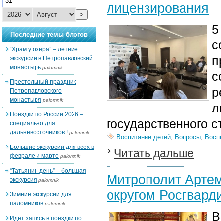
31
лицензирования
>
5
Последние темы блогов
с
“Храм у озера” – летние
п
экскурсии в Петропавловский
монастырь
palomnik
с
Престольный праздник
р
Петропавловского
монастыря
palomnik
л
Поездки по России 2026 –
государственного с
специально для
дальневосточников !
palomnik
Воспитание детей
,
Вопросы
,
Восп
Большие экскурсии для всех в
Читать дальше
феврале и марте
palomnik
“Татьянин день” – большая
Митрополит Арте
экскурсия
palomnik
округом Росгвард
Зимние экскурсии для
паломников
palomnik
В
Идет запись в поездки по