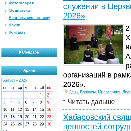
Фотогалерея
служении в Церкв
Медиатека
2026»
Вопросы священнику
Архив
2
Контакты
Х
и
Календарь
А
р
Архив
организаций в рам
Август
-
2026
2026».
пн
вт
ср
чт
пт
сб
вс
День
,
Вопросы
,
Милосердия
,
Дион
1
2
Читать дальше
3
4
5
6
7
8
9
10
11
12
13
14
15
16
Хабаровский свящ
17
18
19
20
21
22
23
24
25
26
27
28
29
30
ценностей сотруд