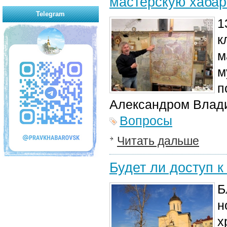
мастерскую хабар
Telegram
1
к
м
м
п
Александром Влад
Вопросы
Читать дальше
Будет ли доступ к
Б
н
х