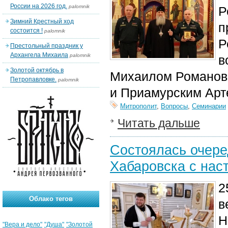
России на 2026 год.
palomnik
Р
Зимний Крестный ход
п
состоится !
palomnik
Р
Престольный праздник у
Архангела Михаила
palomnik
в
Золотой октябрь в
Михаилом Романо
Петропавловке.
palomnik
и Приамурским Арт
Митрополит
,
Вопросы
,
Семинарии
Читать дальше
Состоялась очере
Хабаровска с нас
2
Облако тегов
в
Н
"Вера и дело"
"Душа"
"Золотой