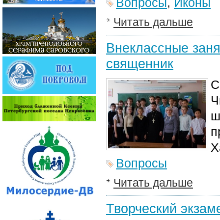
Вопросы
,
Иконы
Читать дальше
Внеклассные заня
священник
С
Ч
ш
п
Х
Вопросы
Читать дальше
Творческий экзам