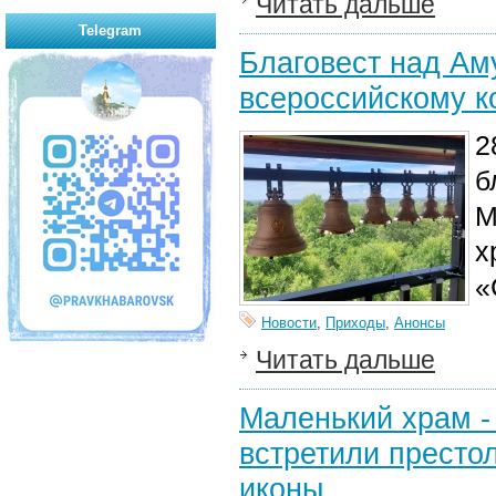
Читать дальше
Telegram
Благовест над Ам
всероссийскому к
2
б
М
х
«
Новости
,
Приходы
,
Анонсы
Читать дальше
Маленький храм -
встретили престо
иконы