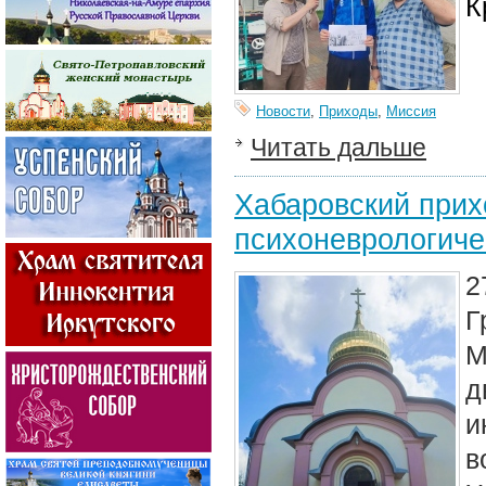
К
Новости
,
Приходы
,
Миссия
Читать дальше
Хабаровский прих
психоневрологиче
2
Г
М
д
и
в