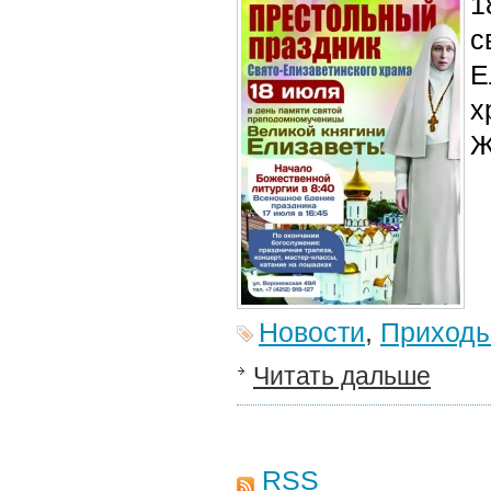
1
с
Е
х
Ж
Новости
,
Приход
Читать дальше
RSS