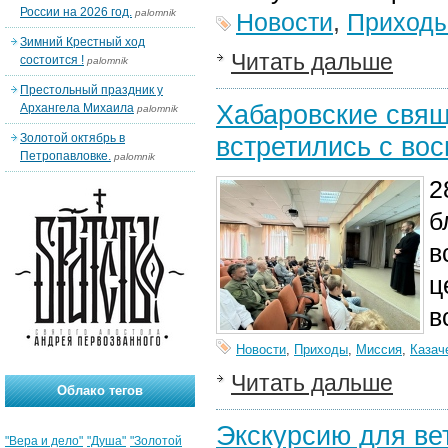
России на 2026 год.
palomnik
Новости
,
Приход
Зимний Крестный ход
Читать дальше
состоится !
palomnik
Престольный праздник у
Хабаровские свящ
Архангела Михаила
palomnik
Золотой октябрь в
встретились с во
Петропавловке.
palomnik
2
б
в
ц
в
Новости
,
Приходы
,
Миссия
,
Казач
Читать дальше
Облако тегов
Экскурсию для ве
"Вера и дело"
"Душа"
"Золотой