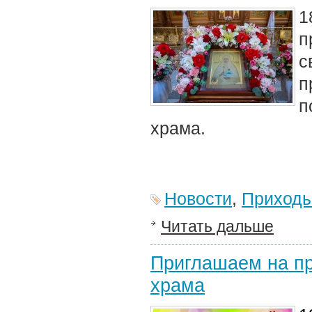
1
п
с
п
п
храма.
Новости
,
Приход
Читать дальше
Приглашаем на пр
храма