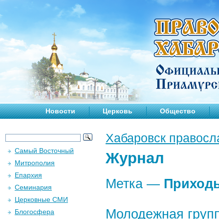
Новости
Церковь
Общество
Хабаровск правосл
Самый Восточный
Журнал
Митрополия
Епархия
Метка —
Приход
Семинария
Церковные СМИ
Молодежная групп
Блогосфера