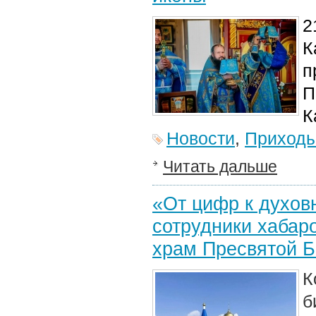
2
К
п
П
К
Новости
,
Приход
Читать дальше
«От цифр к духо
сотрудники хабар
храм Пресвятой 
К
б