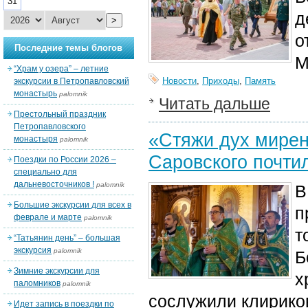
31
д
>
о
Последние темы блогов
М
“Храм у озера” – летние
Новости
,
Приходы
,
Память
экскурсии в Петропавловский
монастырь
palomnik
Читать дальше
Престольный праздник
Петропавловского
«Стяжи дух мирен
монастыря
palomnik
Саровского почти
Поездки по России 2026 –
специально для
дальневосточников !
palomnik
В
Большие экскурсии для всех в
п
феврале и марте
palomnik
т
“Татьянин день” – большая
экскурсия
palomnik
Б
Зимние экскурсии для
х
паломников
palomnik
сослужили клирик
о
Идет запись в поездки по