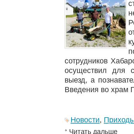
с
н
о
к
п
сотрудников Хабар
осуществил для с
выезд, а познават
Введения во храм 
Новости
,
Приход
Читать дальше