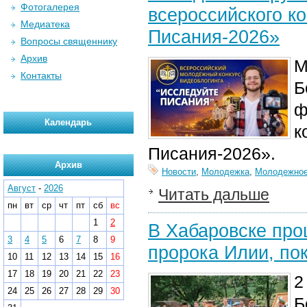
Фотогалерея
всероссийского к
Медиатека
Писания-2026»
Вопросы священнику
Архив
М
Контакты
Б
ф
Календарь
к
Писания-2026».
Архив
Новости
,
Молодежка
,
Молодежное
Август
-
2026
Читать дальше
пн
вт
ср
чт
пт
сб
вс
1
2
В Хабаровске про
3
4
5
6
7
8
9
пророка Илии, по
10
11
12
13
14
15
16
17
18
19
20
21
22
23
2
24
25
26
27
28
29
30
Б