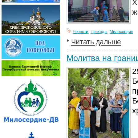
Х
ж
Новости
,
Приходы
,
Милосердие
Читать дальше
Молитва на грани
2
Б
п
Б
х