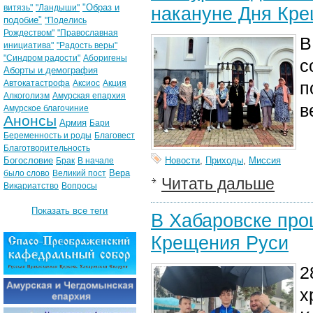
"Образ и
витязь"
"Ландыши"
накануне Дня Кр
подобие"
"Поделись
Рождеством"
"Православная
В
инициатива"
"Радость веры"
"Синдром радости"
Аборигены
с
Аборты и демография
Автокатастрофа
Аксиос
Акция
п
Алкоголизм
Амурская епархия
в
Амурское благочиние
Анонсы
Армия
Бари
Беременность и роды
Благовест
Благотворительность
Богословие
Новости
,
Приходы
,
Миссия
Брак
В начале
Вера
было слово
Великий пост
Читать дальше
Викариатство
Вопросы
Показать все теги
В Хабаровске про
Крещения Руси
2
х