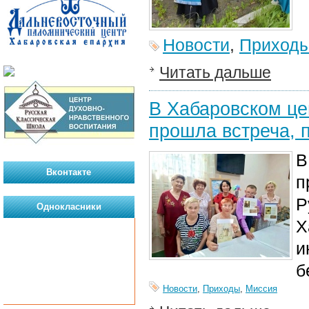
Новости
,
Приход
Читать дальше
В Хабаровском це
прошла встреча,
В
Вконтакте
п
Р
Однокласники
Х
и
б
Новости
,
Приходы
,
Миссия