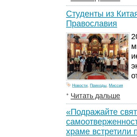
Студенты из Кита
Православия
2
м
и
э
о
Новости
,
Приходы
,
Миссия
Читать дальше
«Подражайте свят
самоотверженност
храме встретили 