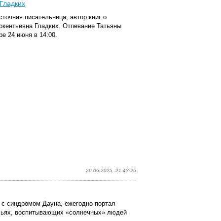
 Гладких
точная писательница, автор книг о
окентьевна Гладких.
Отпевание Татьяны
е 24 июня в 14:00.
20.06.2025, 21:43:26
 с синдромом Дауна, ежегодно портал
мьях, воспитывающих «солнечных» людей