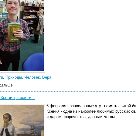
ти
,
Приходы
,
Человек
,
Вера
 дальше
Ксения, помоги...
6 февраля православные чтут память святой б
Ксения - одна из наиболее любимых русских св
и даром пророчества, данным Богом