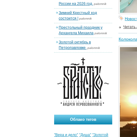
России на 2026 год.
palomnik
Зимний Крестный ход
состоится !
Новос
palomnik
Читать
Престольный праздник у
Архангела Михаила
palomnik
Колокола
Золотой октябрь в
Петропавловке.
palomnik
Облако тегов
"Вера и дело"
"Душа"
"Золотой