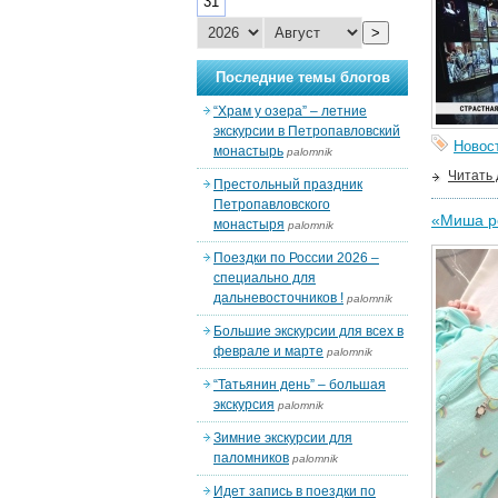
31
>
Последние темы блогов
“Храм у озера” – летние
экскурсии в Петропавловский
Новос
монастырь
palomnik
Читать
Престольный праздник
Петропавловского
«Миша ро
монастыря
palomnik
Поездки по России 2026 –
специально для
дальневосточников !
palomnik
Большие экскурсии для всех в
феврале и марте
palomnik
“Татьянин день” – большая
экскурсия
palomnik
Зимние экскурсии для
паломников
palomnik
Идет запись в поездки по