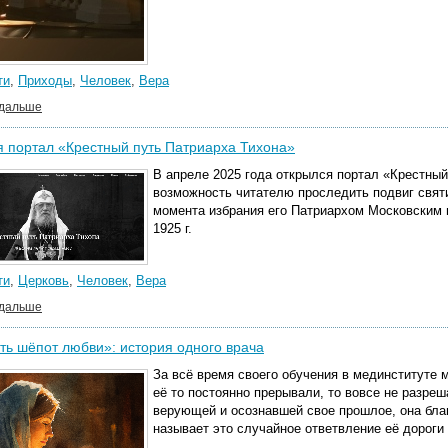
ти
,
Приходы
,
Человек
,
Вера
 дальше
 портал «Крестный путь Патриарха Тихона»
В апреле 2025 года открылся
портал «Крестный
возможность читателю проследить подвиг святи
момента избрания его Патриархом Московским в
1925 г.
ти
,
Церковь
,
Человек
,
Вера
 дальше
ь шёпот любви»: история одного врача
За всё время своего обучения в мединституте м
её то постоянно прерывали, то вовсе не разреш
верующей и осознавшей свое прошлое, она бла
называет это случайное ответвление её дороги