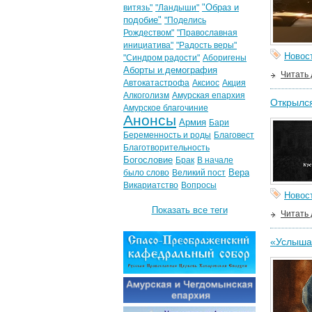
"Образ и
витязь"
"Ландыши"
подобие"
"Поделись
Рождеством"
"Православная
инициатива"
"Радость веры"
Новос
"Синдром радости"
Аборигены
Аборты и демография
Читать
Автокатастрофа
Аксиос
Акция
Алкоголизм
Амурская епархия
Открылся
Амурское благочиние
Анонсы
Армия
Бари
Беременность и роды
Благовест
Благотворительность
Богословие
Брак
В начале
Вера
было слово
Великий пост
Викариатство
Вопросы
Новос
Показать все теги
Читать
«Услышат