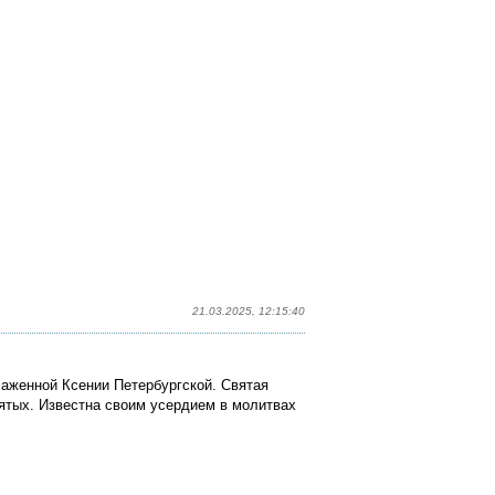
21.03.2025, 12:15:40
лаженной Ксении Петербургской. Святая
ятых. Известна своим усердием в молитвах