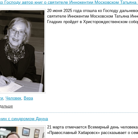
о Господу автор книг о святителе Иннокентии Московском Татьяна
20 июня 2025 года отошла ко Господу дальневос
святителе Иннокентии Московском Татьяна Инн
Гладких пройдет в Христорождественском собор
ти
,
Человек
,
Вера
 дальше
нин с синдромом Дауна
21 марта отмечается Всемирный день человека
«Православный Хабаровск» рассказывает о се