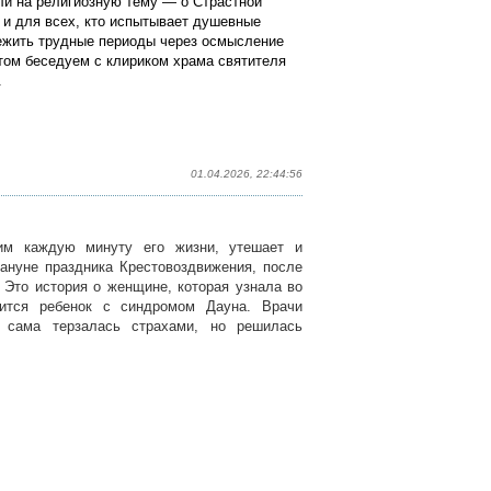
ли на религиозную тему — о Страстной
 и для всех, кто испытывает душевные
ежить трудные периоды через осмысление
том беседуем с клириком храма святителя
.
01.04.2026, 22:44:56
им каждую минуту его жизни, утешает и
кануне праздника Крестовоздвижения, после
 Это история о женщине, которая узнала во
ится ребенок с синдромом Дауна. Врачи
а сама терзалась страхами, но решилась