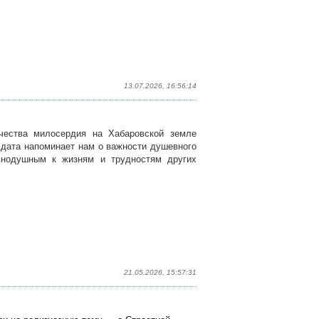
13.07.2026, 16:56:14
честв
а
милосердия на Хабаровской земле
 дата напоминает нам о важности душевного
внодушным к жизням и трудностям других
21.05.2026, 15:57:31