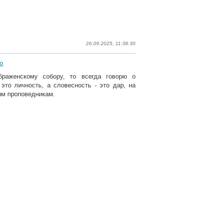
26.09.2025, 11:38:30
ю
браженскому собору, то всегда говорю о
это личность, а словесность - это дар, на
ым проповедникам.