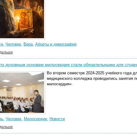
ти
,
Человек
,
Вера
,
Аборты и демография
 дальше
по духовным основам милосердия стали обязательными для студе
Во втором семестре 2024-2025 учебного года д
медицинского колледжа проводились занятия 
милосердия».
вь
,
Человек
,
Милосердие
,
Новости
 дальше