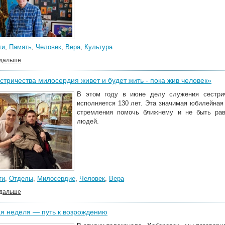
ти
,
Память
,
Человек
,
Вера
,
Культура
 дальше
стричества милосердия живет и будет жить - пока жив человек»
В этом году в июне
делу служения
сестри
исполняется 130 лет. Эта значимая юбилейная
стремления помочь ближнему и не быть ра
людей.
ти
,
Отделы
,
Милосердие
,
Человек
,
Вера
 дальше
я неделя — путь к возрождению