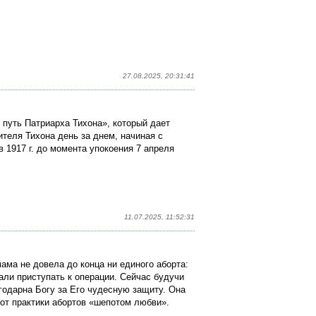
27.08.2025, 20:31:41
 путь Патриарха Тихона»
, который дает
теля Тихона день за днем, начиная с
 1917 г. до момента упокоения 7 апреля
11.07.2025, 11:52:31
ама не довела до конца ни единого аборта:
али приступать к операции. Сейчас будучи
годарна Богу за Его чудесную защиту. Она
 от практики абортов «шепотом любви».