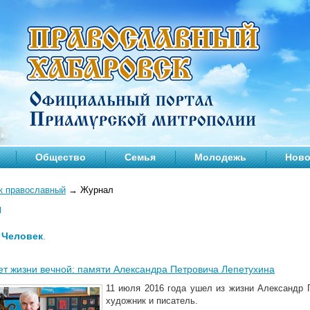
Общество
Семья
Молодежь
Ново
к православный
→
Журнал
л
—
Человек
.
ет жизни вечной: памяти Александра Петровича Лепетухина
11 июля 2016 года ушел из жизни Александр 
художник и писатель.