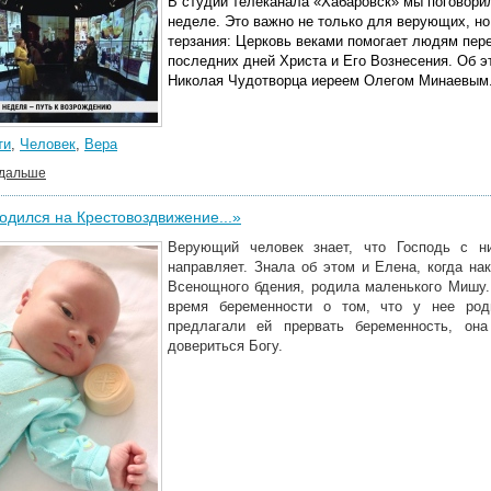
В студии телеканала «Хабаровск» мы поговори
неделе. Это важно не только для верующих, но
терзания: Церковь веками помогает людям пер
последних дней Христа и Его Вознесения. Об э
Николая Чудотворца иереем Олегом Минаевым
ти
,
Человек
,
Вера
 дальше
дился на Крестовоздвижение...»
Верующий человек знает, что Господь с н
направляет. Знала об этом и Елена, когда на
Всенощного бдения, родила маленького Мишу.
время беременности о том, что у нее род
предлагали ей прервать беременность, он
довериться Богу.