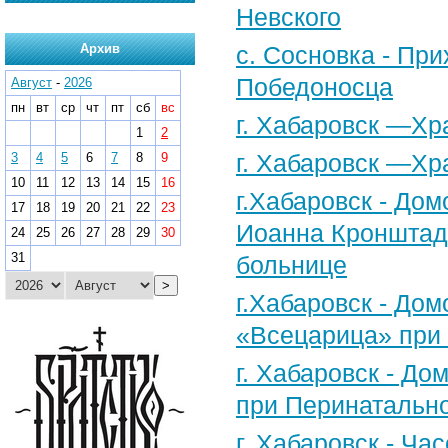
Невского
Архив
с. Сосновка - Пр
Победоносца
Август
-
2026
пн
вт
ср
чт
пт
сб
вс
г. Хабаровск —Х
1
2
г. Хабаровск —Хр
3
4
5
6
7
8
9
10
11
12
13
14
15
16
г.Хабаровск - Дом
17
18
19
20
21
22
23
Иоанна Кронштадт
24
25
26
27
28
29
30
31
больнице
>
г.Хабаровск - До
«Всецарица» при 
г. Хабаровск - До
при Перинатальн
г. Хабаровск - Ча