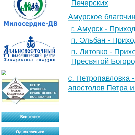
Печерских
Амурское благочи
г. Амурск - Прих
п. Эльбан - Прих
п. Литовко - При
Пресвятой Богор
с. Петропавловка 
апостолов Петра и
Вконтакте
Однокласники