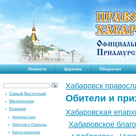
Новости
Церковь
Общество
Хабаровск правосл
Самый Восточный
Обители и пр
Митрополия
Епархия
Хабаровская епарх
Архипастыри
Хабаровское благ
Обители и Приходы
Карта приходов