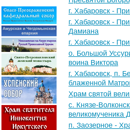
г. Хабаровск - П
г. Хабаровск - П
Дамиана
г. Хабаровск - П
о. Большой Уссур
воина Виктора
г. Хабаровск, п.
блаженной Матро
Храм святой вели
с. Князе-Волконск
великомученика 
п. Заозерное - Х