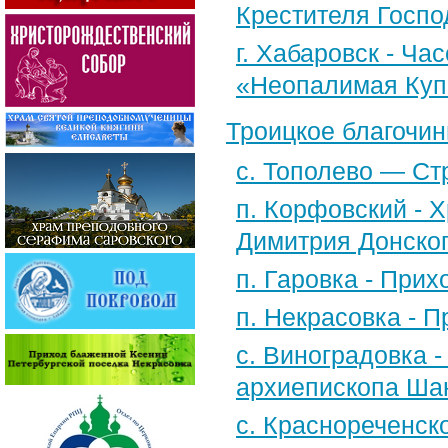
Крестителя Госпо
г. Хабаровск - Ча
«Неопалимая Куп
Троицкое благочин
с. Тополево — Ст
п. Корфовский - Х
Димитрия Донско
п. Гаровка - При
п. Некрасовка - 
с. Виноградовка -
архиепископа Шан
с. Краснореченск