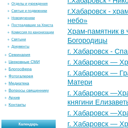
г.Хабаровск - Ни
Отделы и учреждения
г.Хабаровск - хр
Святые и подвижники
Новомученики
небо»
Пострадавшие за Христа
Храм-памятник в 
Комиссия по канонизации
Богородицы
Святыни
Документы
г. Хабаровск - С
Семинария
г. Хабаровск — Х
Церковные СМИ
Блогосфера
г. Хабаровск — Г
Фотогалерея
Матери
Медиатека
Вопросы священнику
г. Хабаровск —Хр
Архив
княгини Елизавет
Контакты
г. Хабаровск —Хр
г. Хабаровск — Х
Календарь