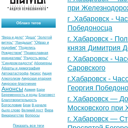
при Железнодоро
г .Хабаровск - Ча
Облако тегов
Победоносца
г. Хабаровск - По
"Вера и дело"
"Душа"
"Золотой
"Образ и
витязь"
"Ландыши"
князя Димитрия Д
подобие"
"Поделись
Рождеством"
"Православная
г. Хабаровск - Ч
инициатива"
"Радость веры"
"Синдром радости"
Аборигены
Саровского
Аборты и демография
Автокатастрофа
Аксиос
Акция
г.Хабаровск - Час
Алкоголизм
Амурская епархия
Амурское благочиние
Георгия Победоно
Анонсы
Армия
Бари
Беременность и роды
Благовест
г. Хабаровск — Д
Благотворительность
Богословие
Брак
В начале
Московского при 
Вера
было слово
Великий пост
Викариатство
Вопросы
г. Хабаровск — С
Показать все теги
Пресвятой Богоро