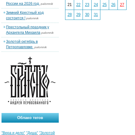
России на 2026 год.
palomnik
21
22
23
24
25
26
27
Зимний Крестный ход
28
29
30
31
состоится !
palomnik
Престольный праздник у
Архангела Михаила
palomnik
Золотой октябрь в
Петропавловке.
palomnik
Облако тегов
"Вера и дело"
"Душа"
"Золотой