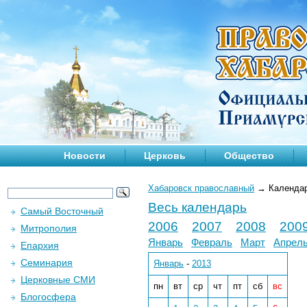
Новости
Церковь
Общество
Хабаровск православный
→
Календа
Весь календарь
Самый Восточный
2006
2007
2008
200
Митрополия
Январь
Февраль
Март
Апрел
Епархия
Семинария
Январь
-
2013
Церковные СМИ
пн
вт
ср
чт
пт
сб
вс
Блогосфера