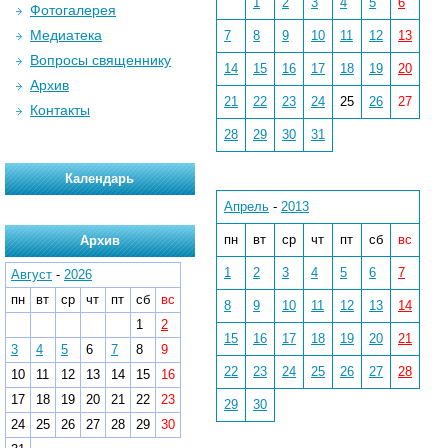
1
2
3
4
5
6
Фотогалерея
Медиатека
7
8
9
10
11
12
13
Вопросы священнику
14
15
16
17
18
19
20
Архив
21
22
23
24
25
26
27
Контакты
28
29
30
31
Календарь
Апрель
-
2013
пн
вт
ср
чт
пт
сб
вс
Архив
1
2
3
4
5
6
7
Август
-
2026
пн
вт
ср
чт
пт
сб
вс
8
9
10
11
12
13
14
1
2
15
16
17
18
19
20
21
3
4
5
6
7
8
9
22
23
24
25
26
27
28
10
11
12
13
14
15
16
17
18
19
20
21
22
23
29
30
24
25
26
27
28
29
30