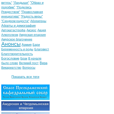
"Образ и
витязь"
"Ландыши"
подобие"
"Поделись
Рождеством"
"Православная
инициатива"
"Радость веры"
"Синдром радости"
Аборигены
Аборты и демография
Автокатастрофа
Аксиос
Акция
Алкоголизм
Амурская епархия
Амурское благочиние
Анонсы
Армия
Бари
Беременность и роды
Благовест
Благотворительность
Богословие
Брак
В начале
Вера
было слово
Великий пост
Викариатство
Вопросы
Показать все теги