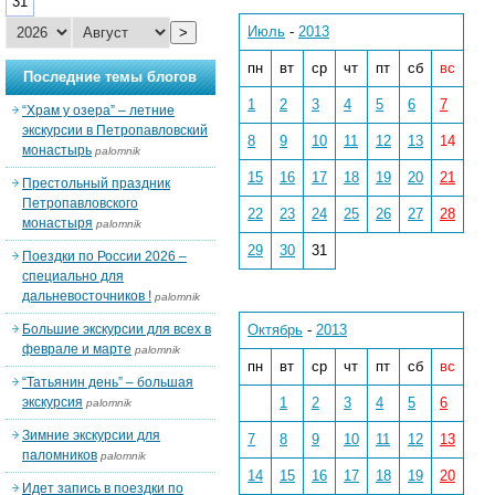
31
Июль
-
2013
>
пн
вт
ср
чт
пт
сб
вс
Последние темы блогов
1
2
3
4
5
6
7
“Храм у озера” – летние
экскурсии в Петропавловский
8
9
10
11
12
13
14
монастырь
palomnik
15
16
17
18
19
20
21
Престольный праздник
Петропавловского
22
23
24
25
26
27
28
монастыря
palomnik
29
30
31
Поездки по России 2026 –
специально для
дальневосточников !
palomnik
Большие экскурсии для всех в
Октябрь
-
2013
феврале и марте
palomnik
пн
вт
ср
чт
пт
сб
вс
“Татьянин день” – большая
экскурсия
1
2
3
4
5
6
palomnik
Зимние экскурсии для
7
8
9
10
11
12
13
паломников
palomnik
14
15
16
17
18
19
20
Идет запись в поездки по