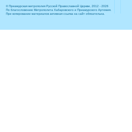
© Приамурская митрополия Русской Православной Церкви, 2012 - 2026
По благословению Митрополита Хабаровского и Приамурского Артемия.
При копировании материалов активная ссылка на сайт обязательна.