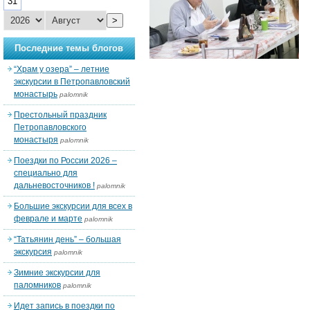
31
>
Последние темы блогов
“Храм у озера” – летние
экскурсии в Петропавловский
монастырь
palomnik
Престольный праздник
Петропавловского
монастыря
palomnik
Поездки по России 2026 –
специально для
дальневосточников !
palomnik
Большие экскурсии для всех в
феврале и марте
palomnik
“Татьянин день” – большая
экскурсия
palomnik
Зимние экскурсии для
паломников
palomnik
Идет запись в поездки по