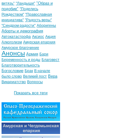
"Образ и
витязь"
"Ландыши"
подобие"
"Поделись
Рождеством"
"Православная
инициатива"
"Радость веры"
"Синдром радости"
Аборигены
Аборты и демография
Автокатастрофа
Аксиос
Акция
Алкоголизм
Амурская епархия
Амурское благочиние
Анонсы
Армия
Бари
Беременность и роды
Благовест
Благотворительность
Богословие
Брак
В начале
Вера
было слово
Великий пост
Викариатство
Вопросы
Показать все теги