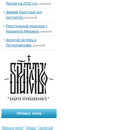
России на 2026 год.
palomnik
Зимний Крестный ход
состоится !
palomnik
Престольный праздник у
Архангела Михаила
palomnik
Золотой октябрь в
Петропавловке.
palomnik
Облако тегов
"Вера и дело"
"Душа"
"Золотой