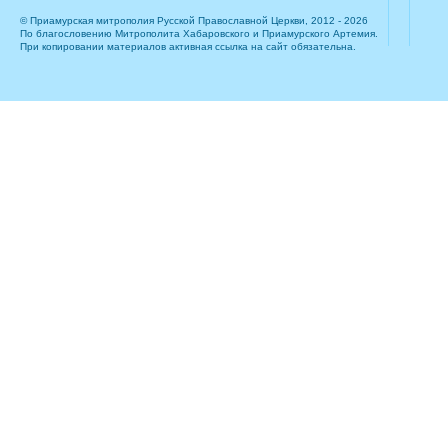
© Приамурская митрополия Русской Православной Церкви, 2012 - 2026
По благословению Митрополита Хабаровского и Приамурского Артемия.
При копировании материалов активная ссылка на сайт обязательна.