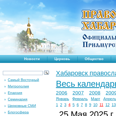
Новости
Церковь
Общество
Хабаровск правосл
Самый Восточный
Весь календар
Митрополия
2006
2007
2008
200
Епархия
Январь
Февраль
Март
Апрел
Семинария
1
2
3
4
5
6
7
8
9
10
11
12
13
Церковные СМИ
25 Мая 2025 г.
Блогосфера