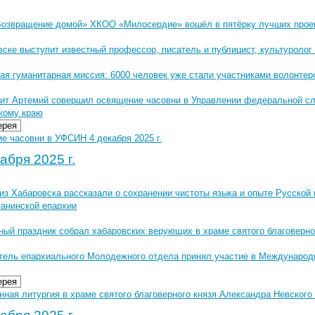
Возвращение домой» ХКОО «Милосердие» вошёл в пятёрку лучших проек
вске выступит известный профессор, писатель и публицист, культуролог
ая гуманитарная миссия: 6000 человек уже стали участниками волонтер
ит Артемий совершил освящение часовни в Управлении федеральной сл
кому краю
ерея
е часовни в УФСИН 4 декабря 2025 г.
абря 2025 г.
 из Хабаровска рассказали о сохранении чистоты языка и опыте Русской
Ванинской епархии
ный праздник собрал хабаровских верующих в храме святого благоверно
тель епархиального Молодежного отдела принял участие в Междунаро
ерея
ная литургия в храме святого благоверного князя Александра Невского 6