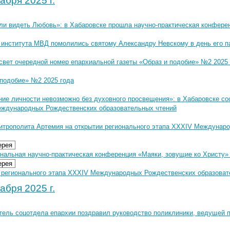
абря 2025 г.
ли видеть Любовь»: в Хабаровске прошла научно-практическая конферен
 института МВД помолились святому Александру Невскому в день его п
свет очередной номер епархиальной газеты «Образ и подобие» №2 2025 
 подобие» №2 2025 года
ние личности невозможно без духовного просвещения»: в Хабаровске со
ждународных Рождественских образовательных чтений
итрополита Артемия на открытии регионального этапа XXXIV Междунар
ерея
альная научно-практическая конференция «Маяки, зовущие ко Христу» 7
ерея
 регионального этапа XXXIV Международных Рождественских образовател
абря 2025 г.
тель соцотдела епархии поздравил руководство поликлиники, ведущей п