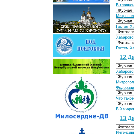
В главно
Журнал
Митропол
Журнал
Гостем Х
Фотогал
Хабаровск
Фотогал
Гостем Ха
12 Де
Журнал
Хабаровс
Журнал
Митропол
Федераци
Журнал
Что такое
Журнал
В Хабаро
13 Де
Фотогал
Интенсивн