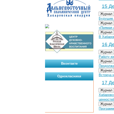
15 Де
Журнал
Будущие 
Журнал
«Прямая 
Журнал
В Хабаро
16 Де
Журнал
Работу ю
Журнал
Вконтакте
Продолжа
Журнал
Встреча 
Однокласники
17 Де
Журнал
Хабаровс
ценностей
Журнал
Программ