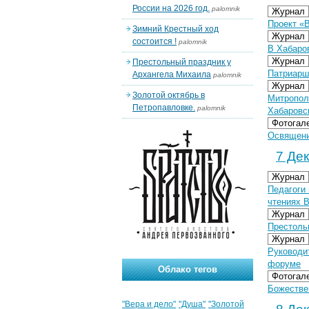
России на 2026 год.
palomnik
Журнал
Проект «
Зимний Крестный ход
Журнал
состоится !
palomnik
В Хабаро
Журнал
Престольный праздник у
Патриарш
Архангела Михаила
palomnik
Журнал
Золотой октябрь в
Митропол
Петропавловке.
palomnik
Хабаровс
Фотогал
Освящени
7 Дек
Журнал
Педагоги
чтениях 
Журнал
Престоль
Журнал
Руководи
форуме
Облако тегов
Фотогал
Божествен
"Вера и дело"
"Душа"
"Золотой