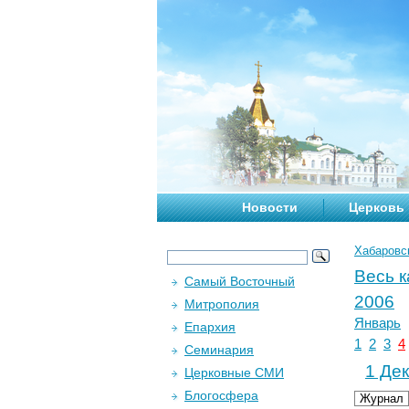
Новости
Церковь
Хабаровс
Весь 
Самый Восточный
2006
Митрополия
Январь
Епархия
1
2
3
4
Семинария
1 Дек
Церковные СМИ
Блогосфера
Журнал