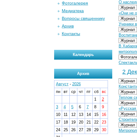
О наслед
Фотогалерея
Журнал
Медиатека
«Они не о
Вопросы священнику
Журнал
Ученики 
Архив
Журнал
Контакты
Воспитан
Журнал
В Хабаро
митропол
Календарь
Фотогал
Спектакль
2 Дек
Архив
Журнал
Август
-
2026
Констант
пн
вт
ср
чт
пт
сб
вс
Журнал
Теплом с
1
2
Журнал
3
4
5
6
7
8
9
«Русская
Журнал
10
11
12
13
14
15
16
Строител
17
18
19
20
21
22
23
Журнал
24
25
26
27
28
29
30
Митропол