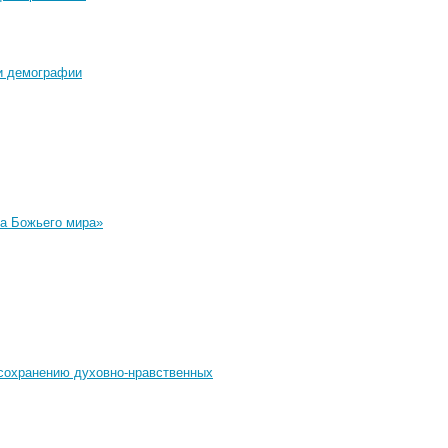
и демографии
та Божьего мира»
 сохранению духовно-нравственных