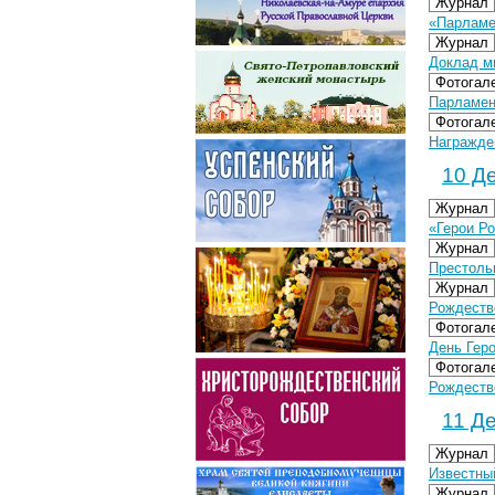
Журнал
«Парламе
Журнал
Доклад м
Фотогал
Парламент
Фотогал
Награжден
10 Де
Журнал
«Герои Р
Журнал
Престоль
Журнал
Рождестве
Фотогал
День Геро
Фотогал
Рождестве
11 Де
Журнал
Известный
Журнал