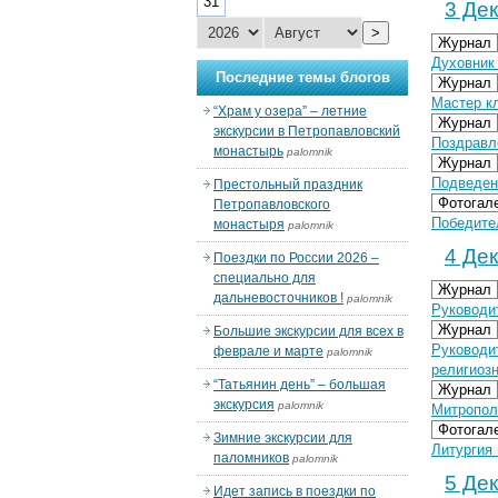
31
3 Дек
>
Журнал
Духовник
Последние темы блогов
Журнал
Мастер к
“Храм у озера” – летние
Журнал
экскурсии в Петропавловский
Поздравл
монастырь
palomnik
Журнал
Подведен
Престольный праздник
Фотогал
Петропавловского
Победител
монастыря
palomnik
4 Дек
Поездки по России 2026 –
специально для
Журнал
дальневосточников !
palomnik
Руководи
Журнал
Большие экскурсии для всех в
Руководи
феврале и марте
palomnik
религиоз
“Татьянин день” – большая
Журнал
экскурсия
palomnik
Митропол
Фотогал
Зимние экскурсии для
Литургия 
паломников
palomnik
5 Дек
Идет запись в поездки по