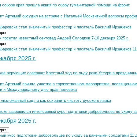
м соборе края прошла акция по сбору гуманитарной помощи на фронт
ит Артемий обсудил на встрече с Натальей Москвитиной вопросы профи
абаровска стал знаменитый профессор и писатель Василий Ирзабеков
ерея
 посетил известный сектовед Андрей Солодков 7-10 декабря 2025 г.
ерея
баровска стал знаменитый профессор и писатель Василий Ирзабеков 11 
кабря 2025 г.
кие верующие совершат Крестный ход по льду реки Уссури в праздничн
ит Артемий принял участие в торжественном мероприятие, посвященном
и и Международному дню прав человека
 «взломанный код» и как сохранить чистоту русского языка
вске завершился интенсивный курс подготовки добровольцев по уходу 
кабря 2025 г.
ерея
ый курс подготовки добровольцев по уходу за ранеными солдатами 11 д