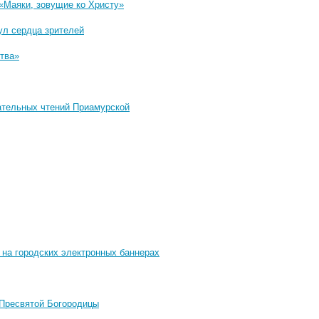
«Маяки, зовущие ко Христу»
ул сердца зрителей
ства»
ательных чтений Приамурской
 на городских электронных баннерах
 Пресвятой Богородицы