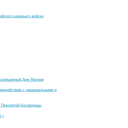
йского казачьего войска
 посвященный Дню Матери
аимодействию с национальными и
м Пресвятой Богородицы
 г.