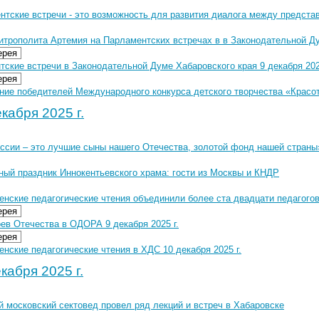
нтские встречи - это возможность для развития диалога между предста
итрополита Артемия на Парламентских встречах в в Законодательной Д
ерея
ские встречи в Законодательной Думе Хабаровского края 9 декабря 202
ерея
ие победителей Международного конкурса детского творчества «Красота
кабря 2025 г.
оссии – это лучшие сыны нашего Отечества, золотой фонд нашей страны
ный праздник Иннокентьевского храма: гости из Москвы и КНДР
нские педагогические чтения объединили более ста двадцати педагогов
ерея
ев Отечества в ОДОРА 9 декабря 2025 г.
ерея
нские педагогические чтения в ХДС 10 декабря 2025 г.
кабря 2025 г.
 московский сектовед провел ряд лекций и встреч в Хабаровске