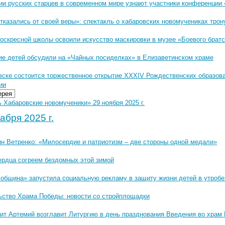
ии русских старцев в современном мире узнают участники конференции 
тказались от своей веры»: спектакль о хабаровских новомучениках трон
воскресной школы освоили искусство маскировки в музее «Боевого брат
ие детей обсудили на «Чайных посиделках» в Елизаветинском храме
вске состоится торжественное открытие XXXIV Рождественских образов
ии
ерея
 Хабаровские новомученики» 29 ноября 2025 г.
абря 2025 г.
ин Ветренко: «Милосердие и патриотизм – две стороны одной медали»
ердца согреем бездомных этой зимой
 община» запустила социальную рекламу в защиту жизни детей в утробе
ьство Храма Победы: новости со стройплощадки
ит Артемий возглавит Литургию в день празднования Введения во храм