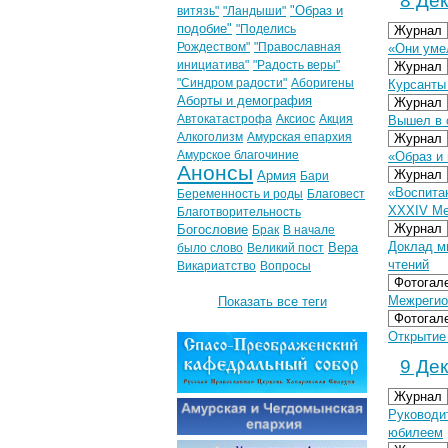
8 Дек
"Образ и
витязь"
"Ландыши"
подобие"
"Поделись
Журнал
Рождеством"
"Православная
«Они уме
инициатива"
"Радость веры"
Журнал
"Синдром радости"
Аборигены
Курсанты
Аборты и демография
Журнал
Автокатастрофа
Аксиос
Акция
Вышел в 
Алкоголизм
Амурская епархия
Журнал
Амурское благочиние
«Образ и
Анонсы
Журнал
Армия
Бари
«Воспита
Беременность и роды
Благовест
XXXIV Ме
Благотворительность
Журнал
Богословие
Брак
В начале
Доклад м
Вера
было слово
Великий пост
чтений
Викариатство
Вопросы
Фотогал
Межрегион
Показать все теги
Фотогал
Открытие
9 Дек
Журнал
Руководи
юбилеем