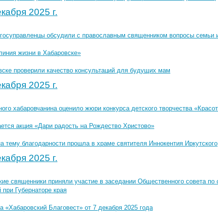
кабря 2025 г.
госуправленцы обсудили с православным священником вопросы семьи 
линия жизни в Хабаровске»
вске проверили качество консультаций для будущих мам
кабря 2025 г.
ного хабаровчанина оценило жюри конкурса детского творчества «Красо
ется акция «Дари радость на Рождество Христово»
на тему благодарности прошла в храме святителя Иннокентия Иркутского
кабря 2025 г.
кие священники приняли участие в заседании Общественного совета по
 при Губернаторе края
а «Хабаровский Благовест» от 7 декабря 2025 года