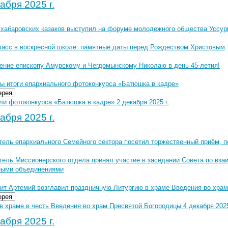
абря 2025 г.
 хабаровских казаков выступил на форуме молодежного общества Уссури
ласс в воскресной школе: памятные даты перед Рождеством Христовым
ение епископу Амурскому и Чегдомынскому Николаю в день 45-летия!
ы итоги епархиального фотоконкурса «Батюшка в кадре»
ерея
и фотоконкурса «Батюшка в кадре» 2 декабря 2025 г.
абря 2025 г.
тель епархиального Семейного сектора посетил торжественный приём,
тель Миссионерского отдела принял участие в заседании Совета по вз
ными объединениями
ит Артемий возглавил праздничную Литургию в храме Введения во хра
ерея
в храме в честь Введения во храм Пресвятой Богородицы 4 декабря 2025
абря 2025 г.