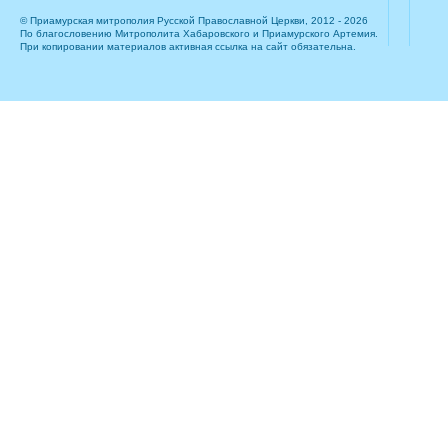
© Приамурская митрополия Русской Православной Церкви, 2012 - 2026
По благословению Митрополита Хабаровского и Приамурского Артемия.
При копировании материалов активная ссылка на сайт обязательна.