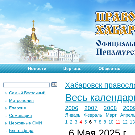
Новости
Церковь
Общество
Хабаровск правосл
Самый Восточный
Весь календар
Митрополия
2006
2007
2008
200
Епархия
Январь
Февраль
Март
Апрел
Семинария
1
2
3
4
5
6
7
8
9
10
11
12
13
Церковные СМИ
6 Мая 2025 г.
Блогосфера