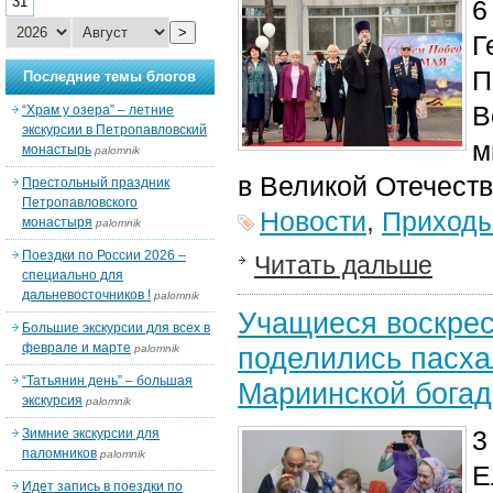
31
6
>
Г
П
Последние темы блогов
В
“Храм у озера” – летние
экскурсии в Петропавловский
м
монастырь
palomnik
в Великой Отечеств
Престольный праздник
Петропавловского
Новости
,
Приход
монастыря
palomnik
Поездки по России 2026 –
Читать дальше
специально для
дальневосточников !
palomnik
Учащиеся воскрес
Большие экскурсии для всех в
феврале и марте
поделились пасх
palomnik
“Татьянин день” – большая
Мариинской бога
экскурсия
palomnik
3
Зимние экскурсии для
паломников
palomnik
Е
Идет запись в поездки по