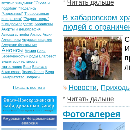
Читать дальше
"Образ и
витязь"
"Ландыши"
подобие"
"Поделись
Рождеством"
"Православная
В хабаровском хр
инициатива"
"Радость веры"
"Синдром радости"
Аборигены
людей с огранич
Аборты и демография
Автокатастрофа
Аксиос
Акция
С
Алкоголизм
Амурская епархия
Амурское благочиние
И
Анонсы
Армия
Бари
п
Беременность и роды
Благовест
Благотворительность
л
Богословие
Брак
В начале
Вера
было слово
Великий пост
Викариатство
Вопросы
Новости
,
Приход
Показать все теги
Читать дальше
Фотогалерея