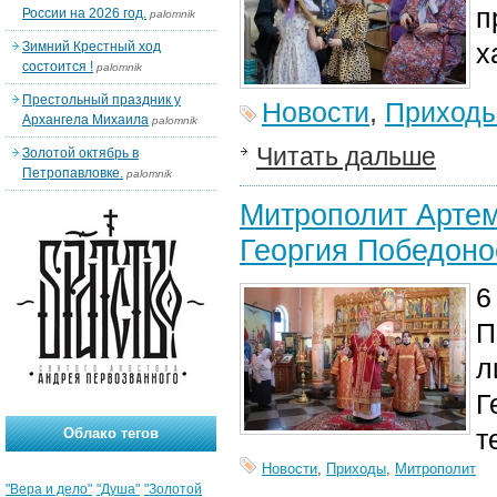
п
России на 2026 год.
palomnik
х
Зимний Крестный ход
состоится !
palomnik
Престольный праздник у
Новости
,
Приход
Архангела Михаила
palomnik
Читать дальше
Золотой октябрь в
Петропавловке.
palomnik
Митрополит Артем
Георгия Победоно
6
П
л
Г
т
Облако тегов
Новости
,
Приходы
,
Митрополит
"Вера и дело"
"Душа"
"Золотой