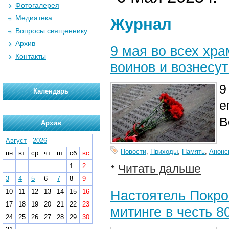
Фотогалерея
Медиатека
Журнал
Вопросы священнику
Архив
9 мая во всех хр
Контакты
воинов и вознесут
9
Календарь
е
В
Архив
Август
-
2026
Новости
,
Приходы
,
Память
,
Анонс
пн
вт
ср
чт
пт
сб
вс
1
2
Читать дальше
3
4
5
6
7
8
9
10
11
12
13
14
15
16
Настоятель Покро
17
18
19
20
21
22
23
митинге в честь 
24
25
26
27
28
29
30