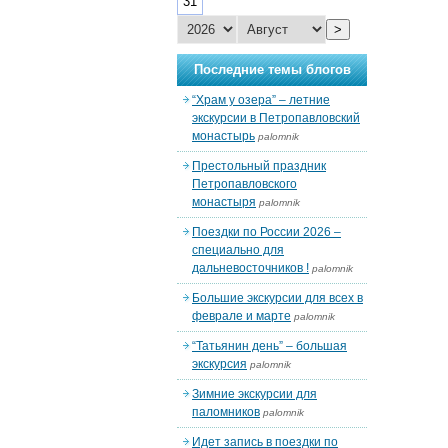
31
>
Последние темы блогов
“Храм у озера” – летние
экскурсии в Петропавловский
монастырь
palomnik
Престольный праздник
Петропавловского
монастыря
palomnik
Поездки по России 2026 –
специально для
дальневосточников !
palomnik
Большие экскурсии для всех в
феврале и марте
palomnik
“Татьянин день” – большая
экскурсия
palomnik
Зимние экскурсии для
паломников
palomnik
Идет запись в поездки по