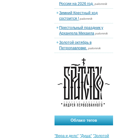
России на 2026 год.
palomnik
Зимний Крестный ход
состоится !
palomnik
Престольный праздник у
Архангела Михаила
palomnik
Золотой октябрь в
Петропавловке.
palomnik
Облако тегов
"Вера и дело"
"Душа"
"Золотой