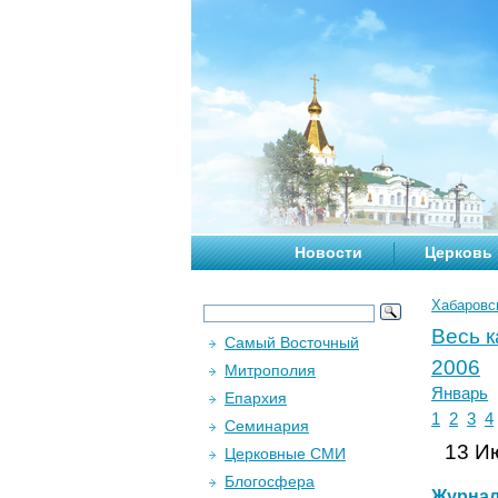
Новости
Церковь
Хабаровс
Весь 
Самый Восточный
2006
Митрополия
Январь
Епархия
1
2
3
4
Семинария
13 Ию
Церковные СМИ
Блогосфера
Журна