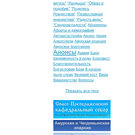
"Образ и
витязь"
"Ландыши"
подобие"
"Поделись
Рождеством"
"Православная
инициатива"
"Радость веры"
"Синдром радости"
Аборигены
Аборты и демография
Автокатастрофа
Аксиос
Акция
Алкоголизм
Амурская епархия
Амурское благочиние
Анонсы
Армия
Бари
Беременность и роды
Благовест
Благотворительность
Богословие
Брак
В начале
Вера
было слово
Великий пост
Викариатство
Вопросы
Показать все теги