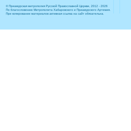
© Приамурская митрополия Русской Православной Церкви, 2012 - 2026
По благословению Митрополита Хабаровского и Приамурского Артемия.
При копировании материалов активная ссылка на сайт обязательна.