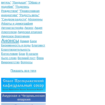
"Образ и
витязь"
"Ландыши"
подобие"
"Поделись
Рождеством"
"Православная
инициатива"
"Радость веры"
"Синдром радости"
Аборигены
Аборты и демография
Автокатастрофа
Аксиос
Акция
Алкоголизм
Амурская епархия
Амурское благочиние
Анонсы
Армия
Бари
Беременность и роды
Благовест
Благотворительность
Богословие
Брак
В начале
Вера
было слово
Великий пост
Викариатство
Вопросы
Показать все теги