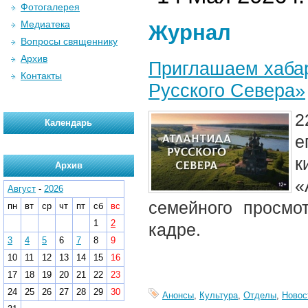
Фотогалерея
Медиатека
Журнал
Вопросы священнику
Архив
Приглашаем хабар
Контакты
Русского Севера»
2
Календарь
е
к
Архив
«
Август
-
2026
семейного просмо
пн
вт
ср
чт
пт
сб
вс
1
2
кадре.
3
4
5
6
7
8
9
10
11
12
13
14
15
16
17
18
19
20
21
22
23
24
25
26
27
28
29
30
Анонсы
,
Культура
,
Отделы
,
Новос