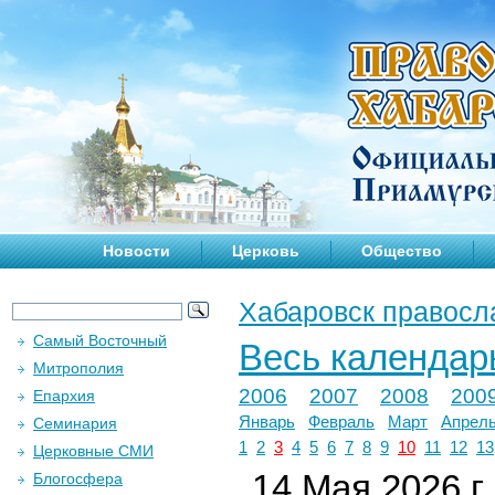
Новости
Церковь
Общество
Хабаровск правосл
Самый Восточный
Весь календар
Митрополия
2006
2007
2008
200
Епархия
Январь
Февраль
Март
Апрел
Семинария
1
2
3
4
5
6
7
8
9
10
11
12
13
Церковные СМИ
14 Мая 2026 г.
Блогосфера