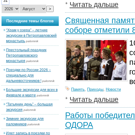
31
Читать дальше
>
Священная память
Последние темы блогов
соборе отметили 
“Храм у озера” – летние
экскурсии в Петропавловский
1
монастырь
palomnik
Престольный праздник
с
Петропавловского
п
монастыря
palomnik
г
Поездки по России 2026 –
специально для
в
дальневосточников !
palomnik
Память
,
Приходы
,
Новости
Большие экскурсии для всех в
феврале и марте
palomnik
Читать дальше
“Татьянин день” – большая
экскурсия
palomnik
Работы победител
Зимние экскурсии для
ОДОРА
паломников
palomnik
Идет запись в поездки по