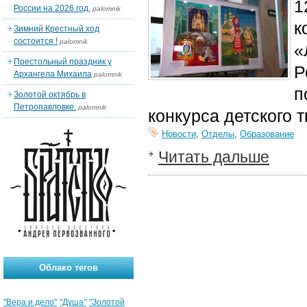
1
России на 2026 год.
palomnik
к
Зимний Крестный ход
состоится !
palomnik
«
Престольный праздник у
Р
Архангела Михаила
palomnik
п
Золотой октябрь в
Петропавловке.
palomnik
конкурса детского 
Новости
,
Отделы
,
Образование
Читать дальше
Облако тегов
"Вера и дело"
"Душа"
"Золотой