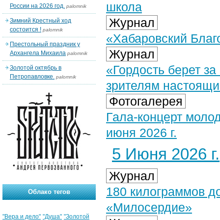
школа
России на 2026 год.
palomnik
Журнал
Зимний Крестный ход
состоится !
palomnik
«Хабаровский Благо
Престольный праздник у
Журнал
Архангела Михаила
palomnik
«Гордость берет за
Золотой октябрь в
Петропавловке.
palomnik
зрителям настоящи
Фотогалерея
Гала-концерт моло
июня 2026 г.
5 Июня 2026 г.
Журнал
180 килограммов д
Облако тегов
«Милосердие»
"Вера и дело"
"Душа"
"Золотой