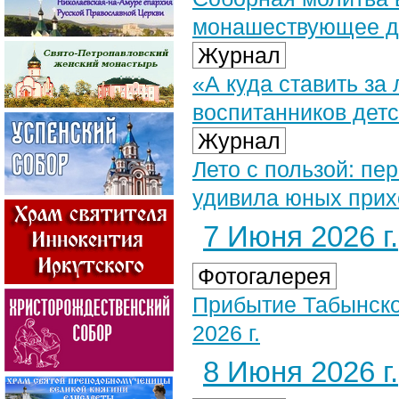
монашествующее д
Журнал
«А куда ставить за
воспитанников дет
Журнал
Лето с пользой: п
удивила юных при
7 Июня 2026 г.
Фотогалерея
Прибытие Табынско
2026 г.
8 Июня 2026 г.