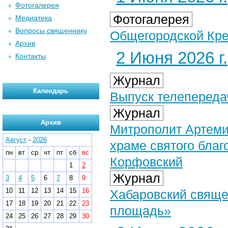
Фотогалерея
Фотогалерея
Медиатека
Вопросы священнику
Общегородской Кре
Архив
2 Июня 2026 г.
Контакты
Журнал
Календарь
Выпуск телепередач
Журнал
Архив
Митрополит Артеми
Август
-
2026
храме святого благ
пн
вт
ср
чт
пт
сб
вс
Корфовский
1
2
Журнал
3
4
5
6
7
8
9
10
11
12
13
14
15
16
Хабаровский свяще
17
18
19
20
21
22
23
площадь»
24
25
26
27
28
29
30