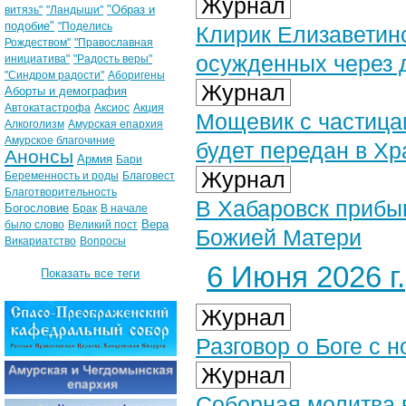
Журнал
"Образ и
витязь"
"Ландыши"
подобие"
"Поделись
Клирик Елизаветинс
Рождеством"
"Православная
осужденных через 
инициатива"
"Радость веры"
"Синдром радости"
Аборигены
Журнал
Аборты и демография
Автокатастрофа
Аксиос
Акция
Мощевик с частица
Алкоголизм
Амурская епархия
Амурское благочиние
будет передан в Хр
Анонсы
Армия
Бари
Журнал
Беременность и роды
Благовест
Благотворительность
В Хабаровск прибы
Богословие
Брак
В начале
Вера
было слово
Великий пост
Божией Матери
Викариатство
Вопросы
6 Июня 2026 г.
Показать все теги
Журнал
Разговор о Боге с 
Журнал
Соборная молитва 