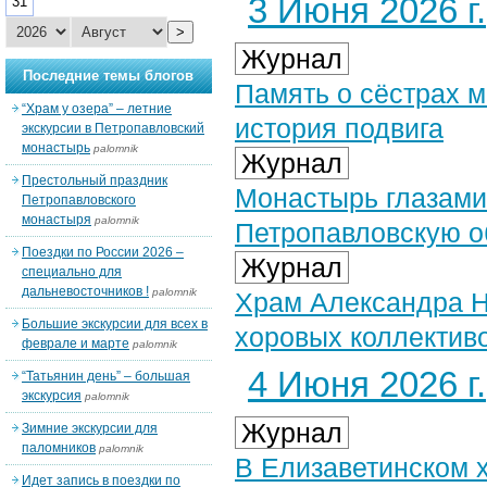
3 Июня 2026 г.
31
>
Журнал
Последние темы блогов
Память о сёстрах м
“Храм у озера” – летние
история подвига
экскурсии в Петропавловский
монастырь
palomnik
Журнал
Престольный праздник
Монастырь глазами
Петропавловского
монастыря
palomnik
Петропавловскую о
Поездки по России 2026 –
Журнал
специально для
дальневосточников !
palomnik
Храм Александра Н
Большие экскурсии для всех в
хоровых коллектив
феврале и марте
palomnik
4 Июня 2026 г.
“Татьянин день” – большая
экскурсия
palomnik
Журнал
Зимние экскурсии для
паломников
palomnik
В Елизаветинском 
Идет запись в поездки по