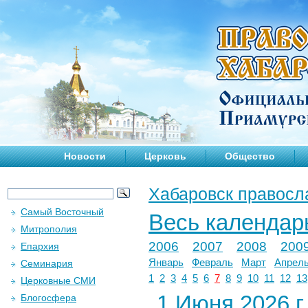
Новости
Церковь
Общество
Хабаровск правосл
Самый Восточный
Весь календар
Митрополия
2006
2007
2008
200
Епархия
Январь
Февраль
Март
Апрел
Семинария
1
2
3
4
5
6
7
8
9
10
11
12
13
Церковные СМИ
1 Июня 2026 г.
Блогосфера