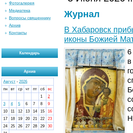
Фотогалерея
Медиатека
Журнал
Вопросы священнику
Архив
В Хабаровск приб
Контакты
иконы Божией Ма
6
Календарь
в
г
Архив
с
Август
-
2026
Б
пн
вт
ср
чт
пт
сб
вс
1
2
с
3
4
5
6
7
8
9
с
10
11
12
13
14
15
16
Н
17
18
19
20
21
22
23
24
25
26
27
28
29
30