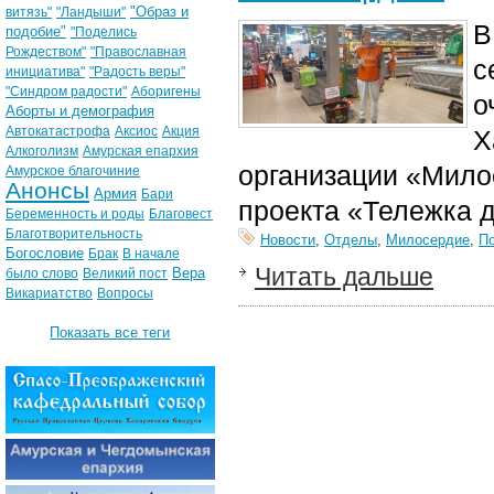
"Образ и
витязь"
"Ландыши"
В
подобие"
"Поделись
Рождеством"
"Православная
с
инициатива"
"Радость веры"
"Синдром радости"
Аборигены
о
Аборты и демография
Автокатастрофа
Аксиос
Акция
Х
Алкоголизм
Амурская епархия
организации «Мило
Амурское благочиние
Анонсы
Армия
Бари
проекта «Тележка 
Беременность и роды
Благовест
Благотворительность
Новости
,
Отделы
,
Милосердие
,
П
Богословие
Брак
В начале
Читать дальше
Вера
было слово
Великий пост
Викариатство
Вопросы
Показать все теги