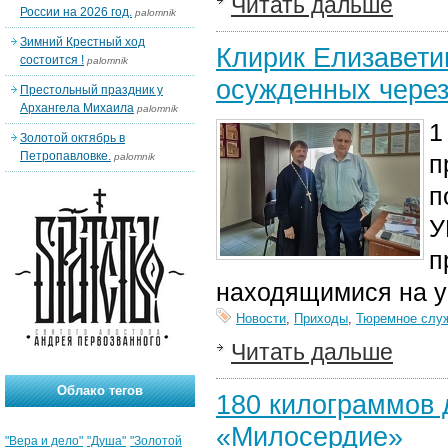
Читать дальше
России на 2026 год.
palomnik
Зимний Крестный ход
Клирик Елизавети
состоится !
palomnik
осужденных через
Престольный праздник у
Архангела Михаила
palomnik
1
Золотой октябрь в
Петропавловке.
п
palomnik
п
У
п
находящимися на у
Новости
,
Приходы
,
Тюремное слу
Читать дальше
Облако тегов
180 килограммов 
«Милосердие»
"Вера и дело"
"Душа"
"Золотой