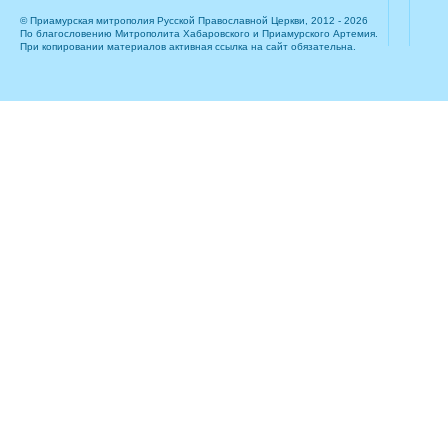
© Приамурская митрополия Русской Православной Церкви, 2012 - 2026
По благословению Митрополита Хабаровского и Приамурского Артемия.
При копировании материалов активная ссылка на сайт обязательна.