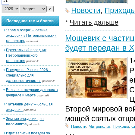
31
Новости
,
Приход
>
Читать дальше
Последние темы блогов
“Храм у озера” – летние
экскурсии в Петропавловский
Мощевик с частиц
монастырь
palomnik
будет передан в 
Престольный праздник
Петропавловского
1
монастыря
palomnik
Р
Поездки по России 2026 –
специально для
е
дальневосточников !
palomnik
С
Большие экскурсии для всех в
феврале и марте
palomnik
Ц
“Татьянин день” – большая
Второй мировой во
экскурсия
palomnik
мощей святых отцо
Зимние экскурсии для
паломников
palomnik
Новости
,
Митрополит
,
Приходы
,
С
Идет запись в поездки по