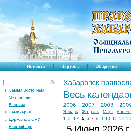
Новости
Церковь
Общество
Хабаровск правосл
Самый Восточный
Весь календар
Митрополия
2006
2007
2008
200
Епархия
Январь
Февраль
Март
Апрел
Семинария
1
2
3
4
5
6
7
8
9
10
11
12
13
Церковные СМИ
5 Июня 2026 г.
Блогосфера