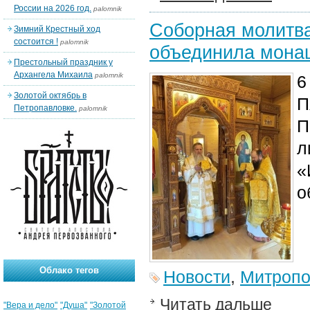
России на 2026 год.
palomnik
Соборная молитва
Зимний Крестный ход
состоится !
palomnik
объединила мона
Престольный праздник у
Архангела Михаила
palomnik
6
Золотой октябрь в
П
Петропавловке.
palomnik
П
л
«
о
Облако тегов
Новости
,
Митропо
Читать дальше
"Вера и дело"
"Душа"
"Золотой