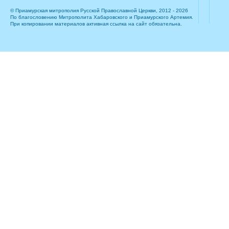
© Приамурская митрополия Русской Православной Церкви, 2012 - 2026
По благословению Митрополита Хабаровского и Приамурского Артемия.
При копировании материалов активная ссылка на сайт обязательна.