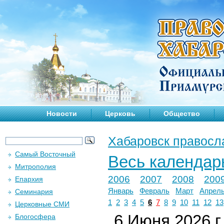
Новости
Церковь
Общество
Хабаровск правосл
Самый Восточный
Весь календар
Митрополия
2006
2007
2008
200
Епархия
Январь
Февраль
Март
Апрел
Семинария
1
2
3
4
5
6
7
8
9
10
11
12
13
Церковные СМИ
6 Июня 2026 г.
Блогосфера