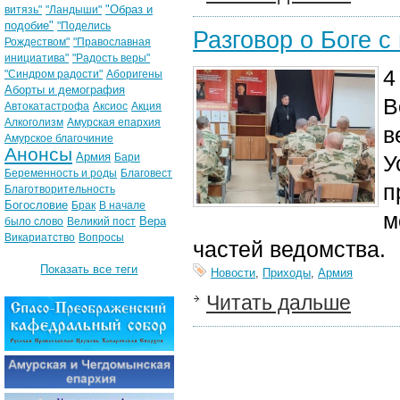
"Образ и
витязь"
"Ландыши"
подобие"
"Поделись
Разговор о Боге 
Рождеством"
"Православная
инициатива"
"Радость веры"
4
"Синдром радости"
Аборигены
Аборты и демография
В
Автокатастрофа
Аксиос
Акция
Алкоголизм
Амурская епархия
в
Амурское благочиние
Анонсы
Армия
Бари
У
Беременность и роды
Благовест
п
Благотворительность
Богословие
Брак
В начале
м
Вера
было слово
Великий пост
Викариатство
Вопросы
частей ведомства.
Показать все теги
Новости
,
Приходы
,
Армия
Читать дальше