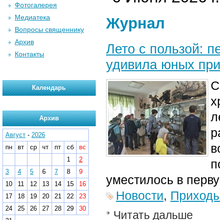
Фотогалерея
Медиатека
Журнал
Вопросы священнику
Архив
Лето с пользой: 
Контакты
удивила юных пр
С
Календарь
х
л
Архив
р
Август
-
2026
в
пн
вт
ср
чт
пт
сб
вс
1
2
п
3
4
5
6
7
8
9
уместилось в перв
10
11
12
13
14
15
16
Новости
,
Приход
17
18
19
20
21
22
23
24
25
26
27
28
29
30
Читать дальше