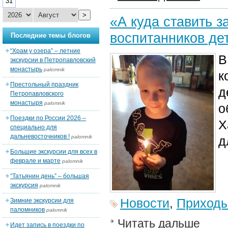
31
>
«А куда ставить з
воспитанников де
Последние темы блогов
“Храм у озера” – летние
В
экскурсии в Петропавловский
монастырь
palomnik
к
Престольный праздник
д
Петропавловского
монастыря
palomnik
о
Поездки по России 2026 –
Х
специально для
дальневосточников !
palomnik
д
Большие экскурсии для всех в
феврале и марте
palomnik
“Татьянин день” – большая
экскурсия
palomnik
Новости
,
Приход
Зимние экскурсии для
паломников
palomnik
Читать дальше
Идет запись в поездки по