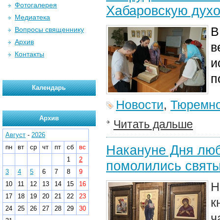
Фотогалерея
Хабаровскую дух
Медиатека
В
Вопросы священнику
Архив
в
Контакты
и
п
Календарь
Новости
,
Тюремно
Архив
Читать дальше
Август
-
2026
Накануне Дня люб
пн
вт
ср
чт
пт
сб
вс
1
2
помолились святы
3
4
5
6
7
8
9
Н
10
11
12
13
14
15
16
17
18
19
20
21
22
23
к
24
25
26
27
28
29
30
ч