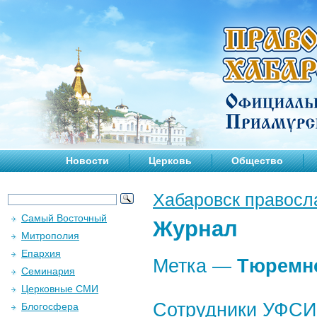
Новости
Церковь
Общество
Хабаровск правосл
Самый Восточный
Журнал
Митрополия
Епархия
Метка —
Тюремн
Семинария
Церковные СМИ
Сотрудники УФСИ
Блогосфера