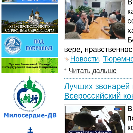
В
к
с
х
Б
вере, нравственнос
Новости
,
Тюремно
Читать дальше
Лучших звонарей 
Всероссийский ко
В
п
к