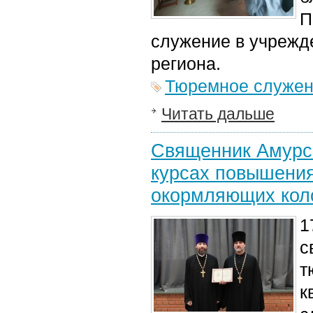
П
служение в учрежд
региона.
Тюремное служе
Читать дальше
Священник Амурск
курсах повышени
окормляющих кол
1
с
т
к