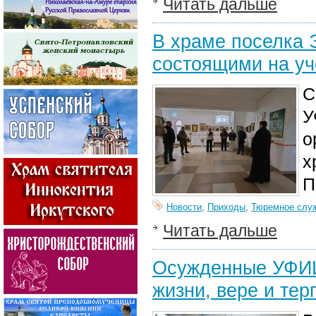
Читать дальше
В храме поселка 
состоящими на уч
С
У
о
х
П
Новости
,
Приходы
,
Тюремное слу
Читать дальше
Осужденные УФИЦ
жизни, вере и тер