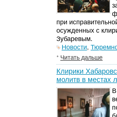
з
ф
при исправительной
осужденных с клир
Зубаревым.
Новости
,
Тюремно
Читать дальше
Клирики Хабаровс
молитв в местах 
В
в
п
б