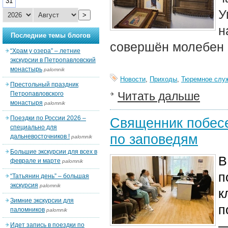
31
У
>
н
Последние темы блогов
совершён молебен 
“Храм у озера” – летние
экскурсии в Петропавловский
монастырь
palomnik
Новости
,
Приходы
,
Тюремное слу
Престольный праздник
Читать дальше
Петропавловского
монастыря
palomnik
Поездки по России 2026 –
Священник побес
специально для
по заповедям
дальневосточников !
palomnik
Большие экскурсии для всех в
В
феврале и марте
palomnik
п
“Татьянин день” – большая
экскурсия
palomnik
к
Зимние экскурсии для
п
паломников
palomnik
—
Идет запись в поездки по