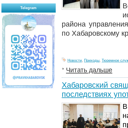
В
Telegram
и
района управлени
по Хабаровскому к
Новости
,
Приходы
,
Тюремное слу
Читать дальше
Хабаровский свящ
последствиях упо
В
н
п