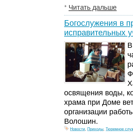
Читать дальше
Богослужения в п
исправительных у
В
ч
р
Ф
Х
освящения воды, к
храма при Доме ве
организации работ
Волошин.
Новости
,
Приходы
,
Тюремное слу