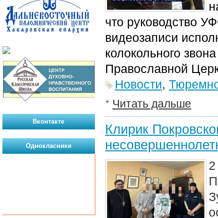
н
что руководство У
видеозаписи испол
колокольного звона
Православной Цер
Новости
,
Тюремно
Читать дальше
Вконтакте
Клирик Покровско
несовершеннолет
Однокласники
2
П
З
о