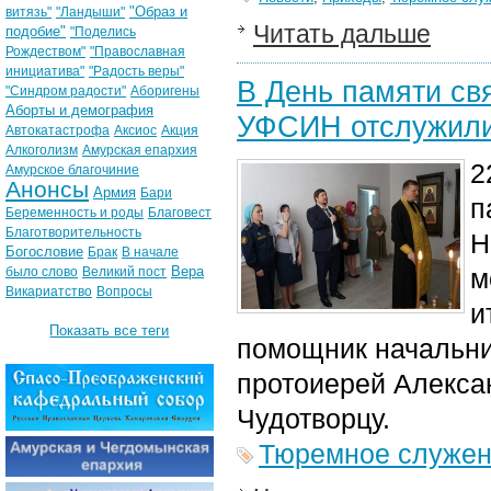
"Образ и
витязь"
"Ландыши"
Читать дальше
подобие"
"Поделись
Рождеством"
"Православная
инициатива"
"Радость веры"
В День памяти св
"Синдром радости"
Аборигены
Аборты и демография
УФСИН отслужили
Автокатастрофа
Аксиос
Акция
Алкоголизм
Амурская епархия
2
Амурское благочиние
Анонсы
Армия
Бари
п
Беременность и роды
Благовест
Благотворительность
Н
Богословие
Брак
В начале
Вера
м
было слово
Великий пост
Викариатство
Вопросы
и
Показать все теги
помощник начальн
протоиерей Алекса
Чудотворцу.
Тюремное служе