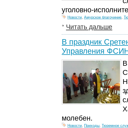
с
уголовно-исполнит
Новости
,
Амурское благочиние
,
Тю
Читать дальше
В праздник Срете
Управления ФСИН
В
С
Н
з
с
Х
молебен.
Новости
,
Приходы
,
Тюремное слу