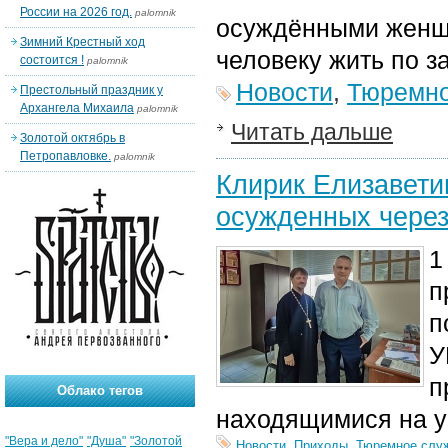
России на 2026 год.
palomnik
осуждёнными женщи
Зимний Крестный ход
человеку жить по 
состоится !
palomnik
Новости
,
Тюремно
Престольный праздник у
Архангела Михаила
palomnik
Читать дальше
Золотой октябрь в
Петропавловке.
palomnik
Клирик Елизавети
осужденных через
1
п
п
У
п
Облако тегов
находящимися на у
"Вера и дело"
"Душа"
"Золотой
Новости
,
Приходы
,
Тюремное слу