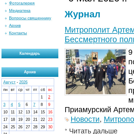
Фотогалерея
Медиатека
Журнал
Вопросы священнику
Архив
Митрополит Артем
Контакты
Бессмертного пол
9
Календарь
п
ц
Архив
Б
Август
-
2026
п
пн
вт
ср
чт
пт
сб
вс
1
2
м
3
4
5
6
7
8
9
Приамурский Артем
10
11
12
13
14
15
16
Новости
,
Митропо
17
18
19
20
21
22
23
24
25
26
27
28
29
30
Читать дальше