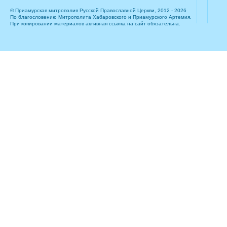
© Приамурская митрополия Русской Православной Церкви, 2012 - 2026
По благословению Митрополита Хабаровского и Приамурского Артемия.
При копировании материалов активная ссылка на сайт обязательна.