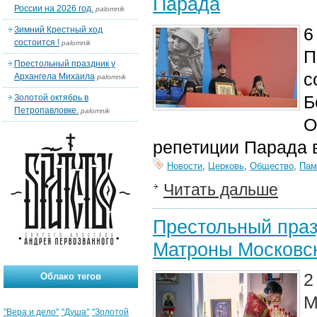
Парада
России на 2026 год.
palomnik
6
Зимний Крестный ход
состоится !
palomnik
П
Престольный праздник у
с
Архангела Михаила
palomnik
Б
Золотой октябрь в
Петропавловке.
palomnik
О
репетиции Парада в
Новости
,
Церковь
,
Общество
,
Пам
Читать дальше
Престольный праз
Матроны Московск
2
Облако тегов
М
"Вера и дело"
"Душа"
"Золотой