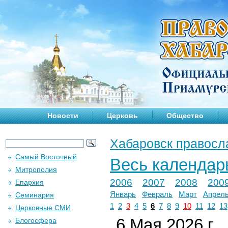
Новости
Церковь
Общество
Хабаровск правосл
Самый Восточный
Весь календар
Митрополия
2006
2007
2008
200
Епархия
Январь
Февраль
Март
Апрел
Семинария
1
2
3
4
5
6
7
8
9
10
11
12
13
Церковные СМИ
6 Мая 2026 г.
Блогосфера