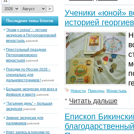
31
>
Ученики «юной» в
историей георгиев
Последние темы блогов
“Храм у озера” – летние
Н
экскурсии в Петропавловский
монастырь
palomnik
в
Престольный праздник
с
Петропавловского
монастыря
palomnik
м
Поездки по России 2026 –
п
специально для
дальневосточников !
palomnik
г
Большие экскурсии для всех в
Новости
,
Приходы
,
Монастырь
феврале и марте
palomnik
Читать дальше
“Татьянин день” – большая
экскурсия
palomnik
Епископ Бикинск
Зимние экскурсии для
паломников
благодарственный
palomnik
Идет запись в поездки по