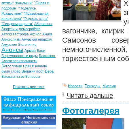
"Образ и
витязь"
"Ландыши"
подобие"
"Поделись
з
Рождеством"
"Православная
инициатива"
"Радость веры"
у
"Синдром радости"
Аборигены
Аборты и демография
вагончике, клирик
Автокатастрофа
Аксиос
Акция
Самсонов сове
Алкоголизм
Амурская епархия
Амурское благочиние
немногочисленной
Анонсы
Армия
Бари
Беременность и роды
Благовест
торжественным соб
Благотворительность
Богословие
Брак
В начале
Вера
было слово
Великий пост
Викариатство
Вопросы
Новости
,
Приходы
,
Миссия
Показать все теги
Читать дальше
Фотогалерея