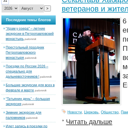
31
ветеранов и жите
>
6
Последние темы блогов
е
“Храм у озера” – летние
экскурсии в Петропавловский
п
монастырь
palomnik
Престольный праздник
Петропавловского
в
монастыря
palomnik
м
Поездки по России 2026 –
специально для
з
дальневосточников !
palomnik
Е
Большие экскурсии для всех в
феврале и марте
palomnik
“Татьянин день” – большая
экскурсия
palomnik
Новости
,
Церковь
,
Общество
,
Пам
Зимние экскурсии для
паломников
palomnik
Читать дальше
Идет запись в поездки по