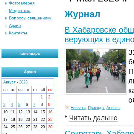
Фотогалерея
Медиатека
Журнал
Вопросы священнику
Архив
В Хабаровске общ
Контакты
верующих в едино
3
Календарь
б
П
Архив
л
Август
-
2026
к
пн
вт
ср
чт
пт
сб
вс
1
2
о
3
4
5
6
7
8
9
Новости
,
Приходы
,
Анонсы
10
11
12
13
14
15
16
Читать дальше
17
18
19
20
21
22
23
24
25
26
27
28
29
30
Секретарь Хабаро