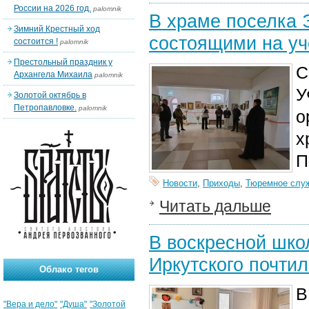
России на 2026 год.
palomnik
В храме поселка 
Зимний Крестный ход
состоящими на уч
состоится !
palomnik
Престольный праздник у
С
Архангела Михаила
palomnik
У
Золотой октябрь в
Петропавловке.
palomnik
о
х
П
Новости
,
Приходы
,
Тюремное слу
Читать дальше
В воскресной шко
Иркутского почтил
Облако тегов
В
"Вера и дело"
"Душа"
"Золотой