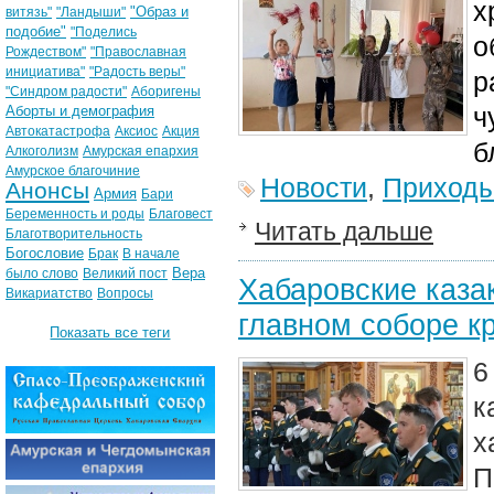
х
"Образ и
витязь"
"Ландыши"
подобие"
"Поделись
о
Рождеством"
"Православная
инициатива"
"Радость веры"
р
"Синдром радости"
Аборигены
ч
Аборты и демография
Автокатастрофа
Аксиос
Акция
б
Алкоголизм
Амурская епархия
Амурское благочиние
Новости
,
Приход
Анонсы
Армия
Бари
Беременность и роды
Благовест
Читать дальше
Благотворительность
Богословие
Брак
В начале
Вера
было слово
Великий пост
Хабаровские каза
Викариатство
Вопросы
главном соборе к
Показать все теги
6
к
х
П