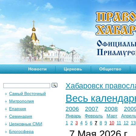
Новости
Церковь
Общество
Хабаровск правосл
Самый Восточный
Весь календар
Митрополия
2006
2007
2008
200
Епархия
Январь
Февраль
Март
Апрел
Семинария
1
2
3
4
5
6
7
8
9
10
11
12
13
Церковные СМИ
7 Мая 2026 г.
Блогосфера