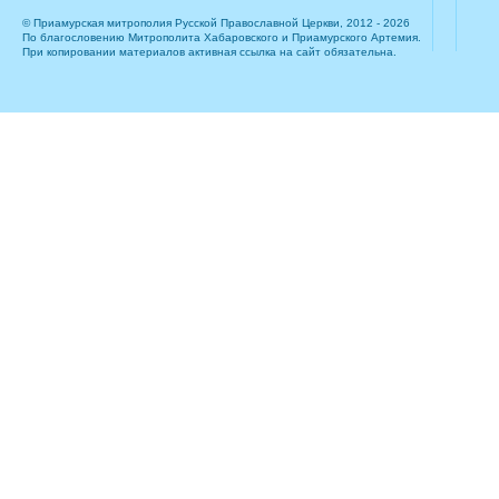
© Приамурская митрополия Русской Православной Церкви, 2012 - 2026
По благословению Митрополита Хабаровского и Приамурского Артемия.
При копировании материалов активная ссылка на сайт обязательна.