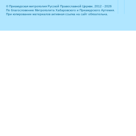
© Приамурская митрополия Русской Православной Церкви, 2012 - 2026
По благословению Митрополита Хабаровского и Приамурского Артемия.
При копировании материалов активная ссылка на сайт обязательна.