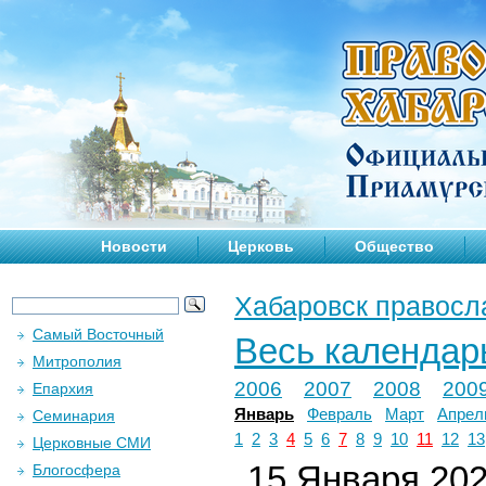
Новости
Церковь
Общество
Хабаровск правосл
Самый Восточный
Весь календар
Митрополия
2006
2007
2008
200
Епархия
Январь
Февраль
Март
Апрел
Семинария
1
2
3
4
5
6
7
8
9
10
11
12
13
Церковные СМИ
15 Января 2026
Блогосфера