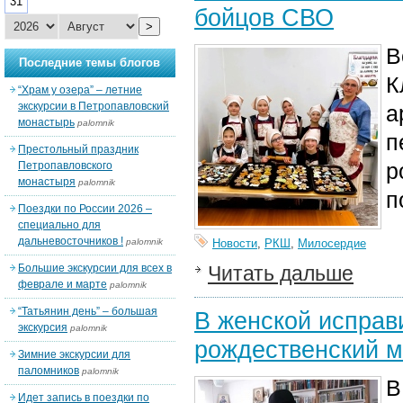
31
бойцов СВО
>
В
Последние темы блогов
К
“Храм у озера” – летние
экскурсии в Петропавловский
а
монастырь
palomnik
п
Престольный праздник
р
Петропавловского
монастыря
palomnik
п
Поездки по России 2026 –
специально для
дальневосточников !
palomnik
Новости
,
РКШ
,
Милосердие
Большие экскурсии для всех в
Читать дальше
феврале и марте
palomnik
“Татьянин день” – большая
В женской исправ
экскурсия
palomnik
рождественский 
Зимние экскурсии для
паломников
palomnik
В
Идет запись в поездки по