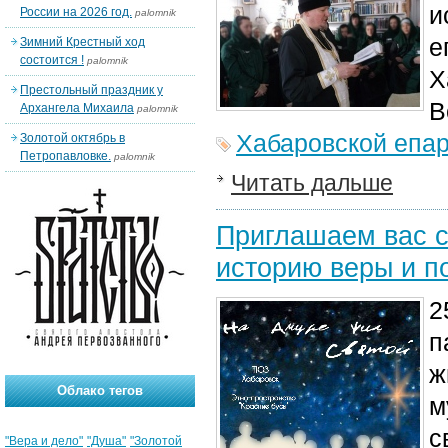
и
России на 2026 год.
palomnik
е
Зимний Крестный ход
состоится !
palomnik
Х
Престольный праздник у
В
Архангела Михаила
palomnik
Хабаровской епа
Золотой октябрь в
Петропавловке.
palomnik
Читать дальше
Приглашаем вас с
историю веры и п
2
п
ж
Облако тегов
м
с
"Вера и дело"
"Душа"
"Золотой