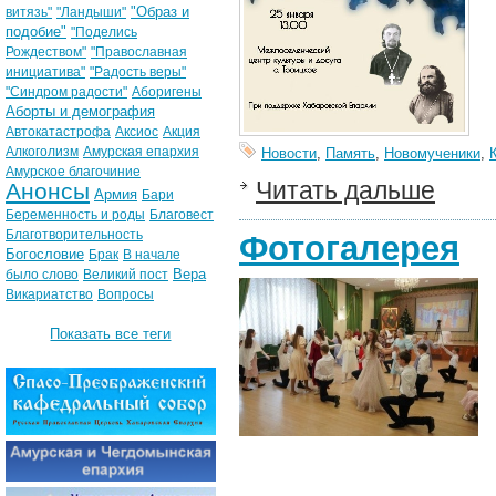
"Образ и
витязь"
"Ландыши"
подобие"
"Поделись
Рождеством"
"Православная
инициатива"
"Радость веры"
"Синдром радости"
Аборигены
Аборты и демография
Автокатастрофа
Аксиос
Акция
Алкоголизм
Амурская епархия
Новости
,
Память
,
Новомученики
,
Амурское благочиние
Читать дальше
Анонсы
Армия
Бари
Беременность и роды
Благовест
Благотворительность
Фотогалерея
Богословие
Брак
В начале
Вера
было слово
Великий пост
Викариатство
Вопросы
Показать все теги