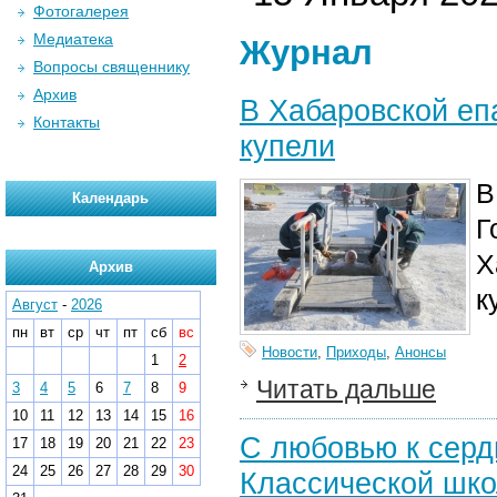
Фотогалерея
Медиатека
Журнал
Вопросы священнику
Архив
В Хабаровской еп
Контакты
купели
В
Календарь
Г
Х
Архив
к
Август
-
2026
пн
вт
ср
чт
пт
сб
вс
Новости
,
Приходы
,
Анонсы
1
2
Читать дальше
3
4
5
6
7
8
9
10
11
12
13
14
15
16
С любовью к серд
17
18
19
20
21
22
23
24
25
26
27
28
29
30
Классической шко