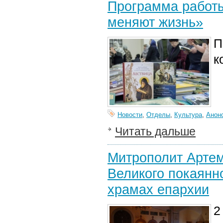
Программа работы
меняют жизнь»
П
к
Новости
,
Отделы
,
Культура
,
Анон
Читать дальше
Митрополит Артем
Великого покаянн
храмах епархии
2