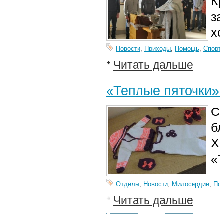
К
з
х
Новости
,
Приходы
,
Помощь
,
Спор
Читать дальше
«Теплые пяточки»
С
б
Х
«
Отделы
,
Новости
,
Милосердие
,
П
Читать дальше