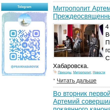
Митрополит Артем
Telegram
Преждеосвященн
4
В
П
г
С
Хабаровска.
Приходы
,
Митрополит
,
Новости
Читать дальше
Во вторник перво
Артемий совершил
покаянного канон