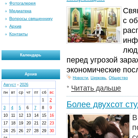
Фотогалерея
Свя
Медиатека
Вопросы священнику
с о
Архив
рас
Контакты
инф
люд
Календарь
перед угрозой зара
экономические посл
Архив
Новости
,
Церковь
,
Общество
Август
-
2026
Читать дальше
пн
вт
ср
чт
пт
сб
вс
1
2
Более двухсот ст
3
4
5
6
7
8
9
10
11
12
13
14
15
16
В
17
18
19
20
21
22
23
п
24
25
26
27
28
29
30
с