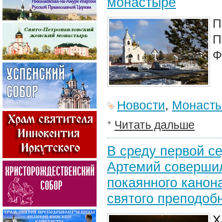
монастыре
П
П
Ф
Новости
,
Монасты
Читать дальше
В среду первой с
Артемий совершил
покаянного канон
святого преподоб
Х