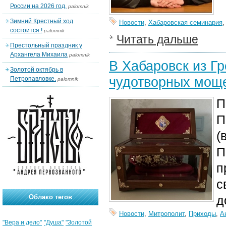
России на 2026 год.
palomnik
Зимний Крестный ход
Новости
,
Хабаровская семинария
состоится !
palomnik
Читать дальше
Престольный праздник у
Архангела Михаила
palomnik
В Хабаровск из Гр
Золотой октябрь в
чудотворных мощ
Петропавловке.
palomnik
П
П
(
П
п
с
Облако тегов
д
Новости
,
Митрополит
,
Приходы
,
А
"Вера и дело"
"Душа"
"Золотой