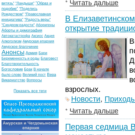
Читать дальше
"Образ и
витязь"
"Ландыши"
подобие"
"Поделись
Рождеством"
"Православная
В Елизаветинском
инициатива"
"Радость веры"
"Синдром радости"
Аборигены
открытие традици
Аборты и демография
Автокатастрофа
Аксиос
Акция
В
Алкоголизм
Амурская епархия
Амурское благочиние
п
Анонсы
Армия
Бари
Д
Беременность и роды
Благовест
Благотворительность
в
Богословие
Брак
В начале
Вера
было слово
Великий пост
в
Викариатство
Вопросы
взрослых.
Показать все теги
Новости
,
Приход
Читать дальше
Первая седмица В