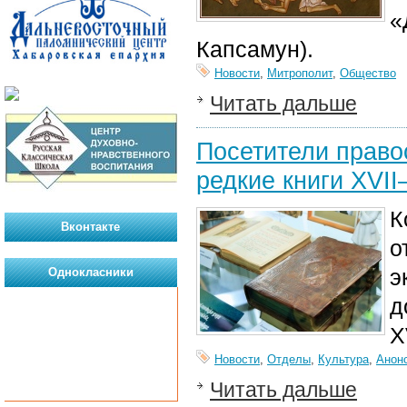
«
Капсамун).
Новости
,
Митрополит
,
Общество
Читать дальше
Посетители право
редкие книги XVII
К
Вконтакте
о
э
Однокласники
д
X
Новости
,
Отделы
,
Культура
,
Анон
Читать дальше