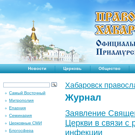
Новости
Церковь
Общество
Хабаровск правосл
Самый Восточный
Журнал
Митрополия
Епархия
Заявление Свяще
Семинария
Церкви в связи с
Церковные СМИ
инфекции
Блогосфера