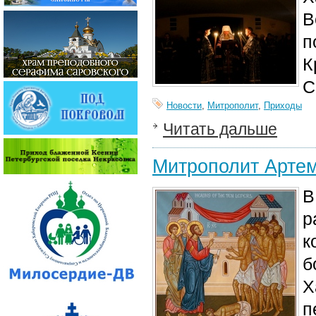
В
п
К
С
Новости
,
Митрополит
,
Приходы
Читать дальше
Митрополит Артем
В
р
к
б
Х
п