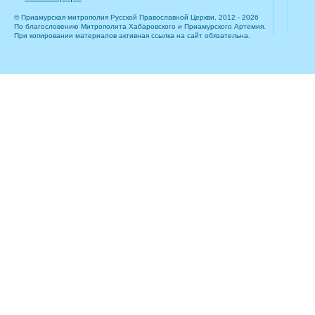
© Приамурская митрополия Русской Православной Церкви, 2012 - 2026
По благословению Митрополита Хабаровского и Приамурского Артемия.
При копировании материалов активная ссылка на сайт обязательна.