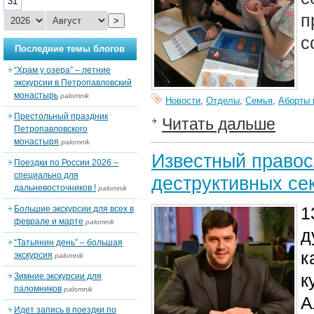
31
п
>
с
Последние темы блогов
“Храм у озера” – летние
экскурсии в Петропавловский
монастырь
palomnik
Новости
,
Отделы
,
Семья
,
Аборты 
Престольный праздник
Читать дальше
Петропавловского
монастыря
palomnik
Известный правос
Поездки по России 2026 –
специально для
деструктивных сек
дальневосточников !
palomnik
1
Большие экскурсии для всех в
феврале и марте
palomnik
д
“Татьянин день” – большая
к
экскурсия
palomnik
к
Зимние экскурсии для
паломников
palomnik
А
Идет запись в поездки по