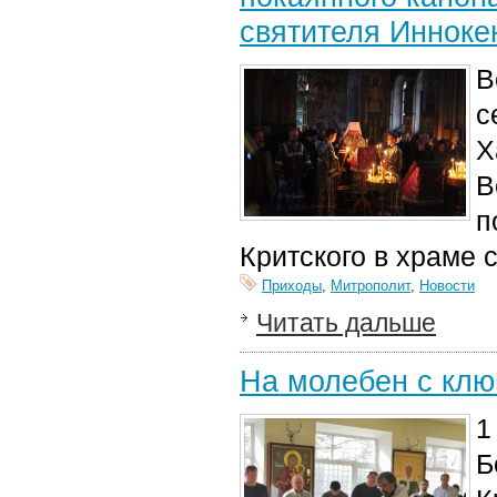
святителя Инноке
В
с
Х
В
п
Критского в храме 
Приходы
,
Митрополит
,
Новости
Читать дальше
На молебен с кл
1
Б