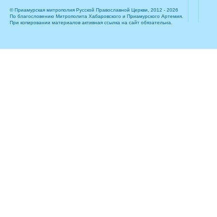
© Приамурская митрополия Русской Православной Церкви, 2012 - 2026
По благословению Митрополита Хабаровского и Приамурского Артемия.
При копировании материалов активная ссылка на сайт обязательна.