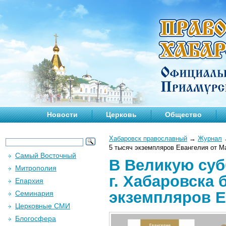
Новости
Церковь
Общество
Хабаровск православный
→
Журнал
5 тысяч экземпляров Евангелия от М
Самый Восточный
В Великую субб
Митрополия
г. Хабаровска 
Епархия
экземпляров Е
Семинария
Церковные СМИ
Блогосфера