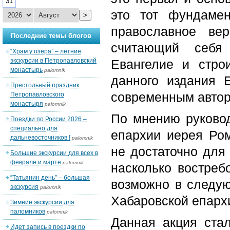
31
это тот фундамен
>
православное ве
Последние темы блогов
считающий себя
“Храм у озера” – летние
экскурсии в Петропавловский
Евангелие и стро
монастырь
palomnik
данного издания 
Престольный праздник
современным авто
Петропавловского
монастыря
palomnik
По мнению руково
Поездки по России 2026 –
специально для
епархии иерея Ром
дальневосточников !
palomnik
не достаточно для 
Большие экскурсии для всех в
феврале и марте
palomnik
насколько востреб
“Татьянин день” – большая
возможно в следую
экскурсия
palomnik
Хабаровской епархи
Зимние экскурсии для
паломников
palomnik
Данная акция ста
Идет запись в поездки по