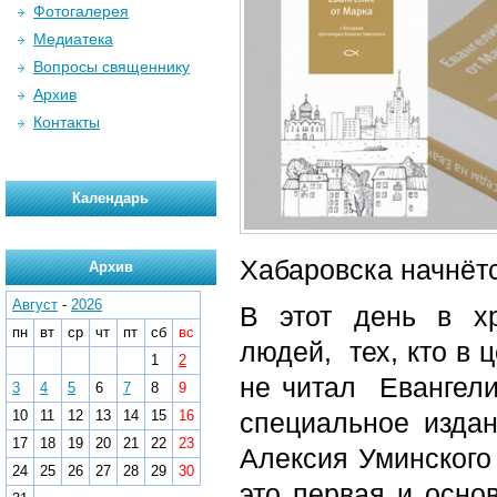
Фотогалерея
Медиатека
Вопросы священнику
Архив
Контакты
Календарь
Хабаровска начнётс
Архив
Август
-
2026
В этот день в х
пн
вт
ср
чт
пт
сб
вс
людей, тех, кто в 
1
2
не читал Евангели
3
4
5
6
7
8
9
10
11
12
13
14
15
16
специальное изда
17
18
19
20
21
22
23
Алексия Уминского 
24
25
26
27
28
29
30
это первая и осно