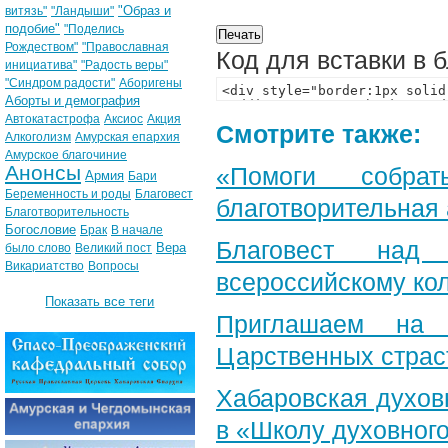
"Образ и
витязь"
"Ландыши"
подобие"
"Поделись
Рождеством"
"Православная
Код для вставки в 
инициатива"
"Радость веры"
"Синдром радости"
Аборигены
Аборты и демография
Автокатастрофа
Аксиос
Акция
Смотрите также:
Алкоголизм
Амурская епархия
Амурское благочиние
Анонсы
«Помоги собра
Армия
Бари
Беременность и роды
Благовест
благотворительная
Благотворительность
Богословие
Брак
В начале
Благовест над
Вера
было слово
Великий пост
Викариатство
Вопросы
всероссийскому ко
Показать все теги
Приглашаем на 
Царственных страс
Хабаровская духов
в «Школу духовног