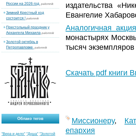
издательства «Ник
России на 2026 год.
palomnik
Зимний Крестный ход
Евангелие Хабаров
состоится !
palomnik
Аналогичная акци
Престольный праздник у
Архангела Михаила
palomnik
монастырях Москвы
Золотой октябрь в
тысяч экземпляров
Петропавловке.
palomnik
Скачать pdf книги 
Облако тегов
Миссионеру
,
Кат
епархия
"Вера и дело"
"Душа"
"Золотой