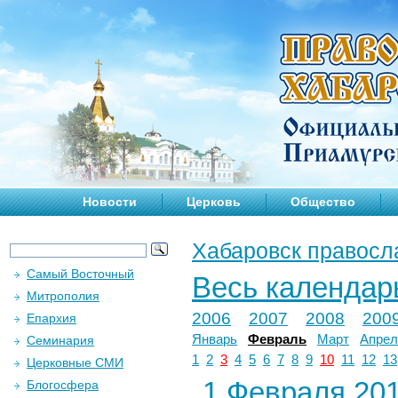
Новости
Церковь
Общество
Хабаровск правосл
Самый Восточный
Весь календар
Митрополия
2006
2007
2008
200
Епархия
Январь
Февраль
Март
Апрел
Семинария
1
2
3
4
5
6
7
8
9
10
11
12
13
Церковные СМИ
1 Февраля 201
Блогосфера