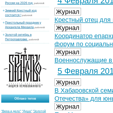
4 Февраля 201
России на 2026 год.
palomnik
Журнал
Зимний Крестный ход
состоится !
palomnik
Крестный отец для
Престольный праздник у
Журнал
Архангела Михаила
palomnik
Координатор епарх
Золотой октябрь в
Петропавловке.
palomnik
форум по социальн
Журнал
Военнослужащие в 
5 Февраля 201
Журнал
В Хабаровской сем
Отечества» для юн
Облако тегов
Журнал
"Вера и дело"
"Душа"
"Золотой