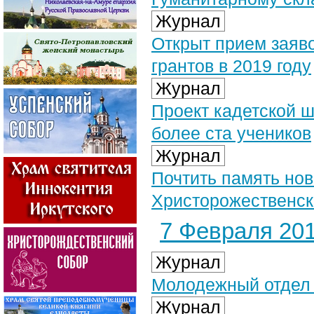
Журнал
Открыт прием заяв
грантов в 2019 году
Журнал
Проект кадетской 
более ста учеников
Журнал
Почтить память но
Христорожественск
7 Февраля 201
Журнал
Молодежный отдел 
Журнал