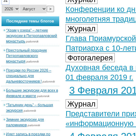
31
Конференции ко дн
>
многолетняя тради
Последние темы блогов
Журнал
“Храм у озера” – летние
экскурсии в Петропавловский
Глава Приамурской
монастырь
palomnik
Патриарха с 10-ле
Престольный праздник
Фотогалерея
Петропавловского
монастыря
palomnik
Духовная беседа в
Поездки по России 2026 –
01 февраля 2019 г.
специально для
дальневосточников !
palomnik
3 Февраля 201
Большие экскурсии для всех в
феврале и марте
palomnik
Журнал
“Татьянин день” – большая
экскурсия
palomnik
Представители при
Зимние экскурсии для
«информационную 
паломников
palomnik
Идет запись в поездки по