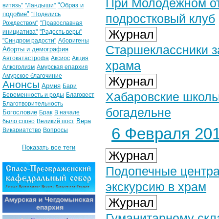
При Молодежном от
"Образ и
витязь"
"Ландыши"
подобие"
"Поделись
подростковый клуб
Рождеством"
"Православная
Журнал
инициатива"
"Радость веры"
"Синдром радости"
Аборигены
Старшеклассники з
Аборты и демография
Автокатастрофа
Аксиос
Акция
храма
Алкоголизм
Амурская епархия
Амурское благочиние
Журнал
Анонсы
Армия
Бари
Хабаровские школьн
Беременность и роды
Благовест
Благотворительность
богадельне
Богословие
Брак
В начале
Вера
было слово
Великий пост
6 Февраля 201
Викариатство
Вопросы
Показать все теги
Журнал
Подопечные центра
экскурсию в храм
Журнал
Гуманитарному скл