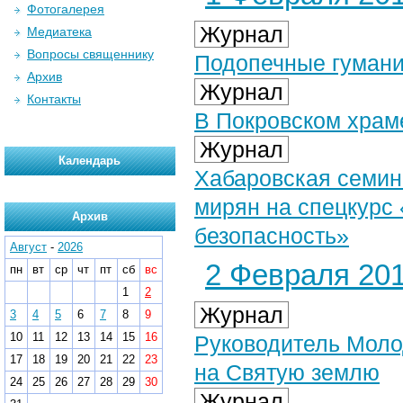
Фотогалерея
Журнал
Медиатека
Вопросы священнику
Подопечные гумани
Архив
Журнал
Контакты
В Покровском храм
Журнал
Календарь
Хабаровская семин
мирян на спецкурс
Архив
безопасность»
Август
-
2026
2 Февраля 201
пн
вт
ср
чт
пт
сб
вс
1
2
Журнал
3
4
5
6
7
8
9
10
11
12
13
14
15
16
Руководитель Моло
17
18
19
20
21
22
23
на Святую землю
24
25
26
27
28
29
30
Журнал