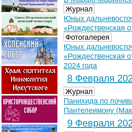
Журнал
Юных дальневосточ
«Рождественская о
Фотогалерея
Юных дальневосточ
«Рождественская о
2024 года
8 Февраля 202
Журнал
Панихида по почив
Пантелеимону (Мак
9 Февраля 202