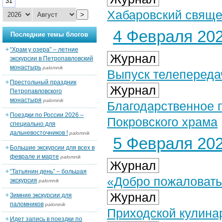
31
Хабаровский свяще
>
4 Февраля 202
Последние темы блогов
“Храм у озера” – летние
Журнал
экскурсии в Петропавловский
монастырь
palomnik
Выпуск телепереда
Престольный праздник
Журнал
Петропавловского
монастыря
palomnik
Благодарственное 
Поездки по России 2026 –
Покровского храма
специально для
дальневосточников !
palomnik
5 Февраля 202
Большие экскурсии для всех в
феврале и марте
palomnik
Журнал
“Татьянин день” – большая
«Добро пожаловать
экскурсия
palomnik
Журнал
Зимние экскурсии для
паломников
palomnik
Приходской кулина
Идет запись в поездки по