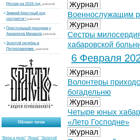
Журнал
России на 2026 год.
palomnik
Военнослужащим ра
Зимний Крестный ход
состоится !
palomnik
Журнал
Престольный праздник у
Сестры милосердия
Архангела Михаила
palomnik
хабаровской больн
Золотой октябрь в
Петропавловке.
palomnik
6 Февраля 202
Журнал
Волонтеры приходс
богадельню
Журнал
Четыре юных хабар
«Лето Господне»
Облако тегов
Журнал
"Вера и дело"
"Душа"
"Золотой