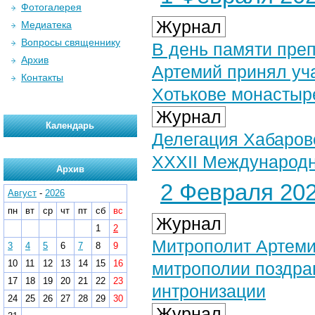
Фотогалерея
Журнал
Медиатека
Вопросы священнику
В день памяти пре
Архив
Артемий принял уч
Контакты
Хотькове монастыр
Журнал
Календарь
Делегация Хабаров
XXXII Международн
Архив
2 Февраля 202
Август
-
2026
пн
вт
ср
чт
пт
сб
вс
Журнал
1
2
Митрополит Артеми
3
4
5
6
7
8
9
10
11
12
13
14
15
16
митрополии поздра
17
18
19
20
21
22
23
интронизации
24
25
26
27
28
29
30
Журнал