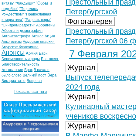
Престольный празд
"Образ и
витязь"
"Ландыши"
подобие"
"Поделись
Петербургской
Рождеством"
"Православная
Фотогалерея
инициатива"
"Радость веры"
"Синдром радости"
Аборигены
Престольный празд
Аборты и демография
Автокатастрофа
Аксиос
Акция
Петербургской 06 ф
Алкоголизм
Амурская епархия
Амурское благочиние
7 Февраля 202
Анонсы
Армия
Бари
Беременность и роды
Благовест
Благотворительность
Журнал
Богословие
Брак
В начале
Вера
Выпуск телепереда
было слово
Великий пост
Викариатство
Вопросы
2024 года
Показать все теги
Журнал
Кулинарный мастер
учеников воскресн
Журнал
В Марфо-Мариинско