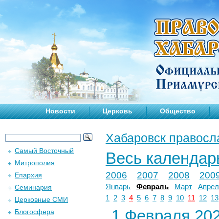
Новости
Церковь
Общество
Хабаровск правосл
Самый Восточный
Весь календар
Митрополия
2006
2007
2008
200
Епархия
Январь
Февраль
Март
Апрел
Семинария
1
2
3
4
5
6
7
8
9
10
11
12
13
Церковные СМИ
1 Февраля 202
Блогосфера