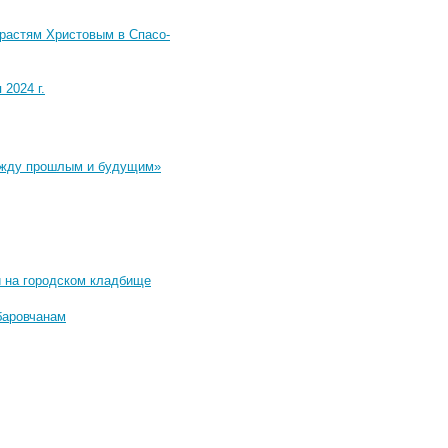
растям Христовым в Спасо-
2024 г.
между прошлым и будущим»
й на городском кладбище
баровчанам