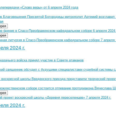
елепередачи «Слово веры» от 6 апреля 2024 года
ик Благовещения Пресвятой Богородицы митрополит Артемий возглавил
ая
ерея
е бдение в Спасо-Преображенском кафедральном соборе 6 апреля 2024 
ерея
нная литургия в Спасо-Преображенском кафедральном соборе 7 апреля 2
еля 2024 г.
казачьего войска принял участие в Совете атаманов
кий священник обсудил с будущими специалистами судебной системы с
 воскресной школы Введенского прихода представили творческий проек
рождественском соборе состоится отпевание протодиакона Вячеслава 
ерея
й проект воскресной школы «Деревня переселенцев» 7 апреля 2024 г.
еля 2024 г.