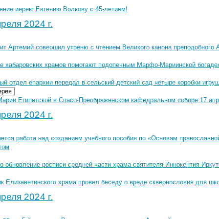
ение иерею Евгению Волкову с 45-летием!
реля 2024 г.
ит Артемий совершил утреню с чтением Великого канона преподобного А
е хабаровских храмов помогают подопечным Марфо-Мариинской богаде
ый отдел епархии передал в сельский детский сад четыре коробки игру
ерея
Марии Египетской в Спасо-Преображенском кафедральном соборе 17 апре
реля 2024 г.
ется работа над созданием учебного пособия по «Основам православно
том
о обновление росписи средней части храма святителя Иннокентия Иркут
к Елизаветинского храма провел беседу о вреде сквернословия для шк
реля 2024 г.