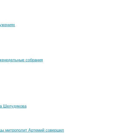
лужениях
женедельные собрания
ва Шелудякова
ицы митрополит Артемий совершил