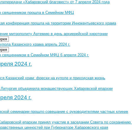
лепередачи «Хабаровский благовест» от 7 апреля 2024 года
о священником прошла в Семейном МФЦ
ая конференция прошла на территории Иннокентьевского храма
ение митрополиту Артемию в день архиерейской хиротонии
ерея
упола Казанского храма апрель 2024 г.
ерея
о священником в Семейном МФЦ 6 апреля 2024 г.
реля 2024 г.
ся Казанский храм: фрески на куполе и приходская жизнь
 Литургия объединила монашествующих Хабаровской епархии
реля 2024 г.
вской семинарии прошло совещание с руководителями частных клиник
Хабаровской епархии принял участие в заседании Совета по сохранению
нравственных ценностей при Губернаторе Хабаровского края