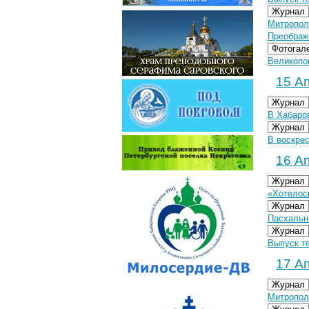
Журнал
Митропол
Преображ
Фотогал
Великопо
15 Ап
Журнал
В Хабаро
Журнал
В воскре
16 Ап
Журнал
«Хотелос
Журнал
Пасхальн
Журнал
Выпуск те
17 Ап
Журнал
Митропол