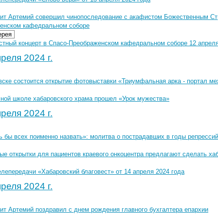
ит Артемий совершил чинопоследование с акафистом Божественным Ст
енском кафедральном соборе
ерея
стный концерт в Спасо-Преображенском кафедральном соборе 12 апреля 
реля 2024 г.
вске состоится открытие фотовыставки «Триумфальная арка - портал 
сной школе хабаровского храма прошел «Урок мужества»
реля 2024 г.
ь бы всех поименно назвать»: молитва о пострадавших в годы репресси
ые открытки для пациентов краевого онкоцентра предлагают сделать ха
лепередачи «Хабаровский благовест» от 14 апреля 2024 года
реля 2024 г.
ит Артемий поздравил с днем рождения главного бухгалтера епархии