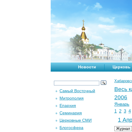
Новости
Церковь
Хабаровс
Весь 
Самый Восточный
2006
Митрополия
Январь
Епархия
1
2
3
4
Семинария
1 Апр
Церковные СМИ
Блогосфера
Журнал