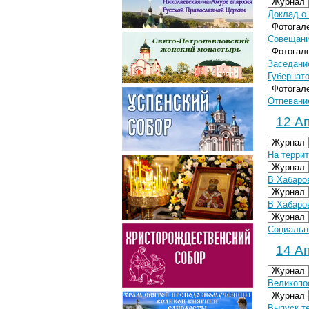
Журнал
Доклад о
Фотогал
Совещание
Фотогал
Заседани
Губернато
Фотогал
Отпевани
12 Ап
Журнал
На терри
Журнал
В Хабаро
Журнал
В Хабаро
Журнал
Социальн
14 Ап
Журнал
Великопос
Журнал
Выпуск т