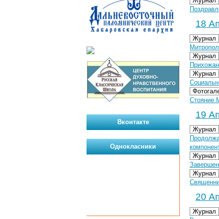
Журнал
Поздравл
18 Ап
Журнал
Митропол
Журнал
Прихожан
Журнал
Социальн
Фотогал
Стояние 
19 Ап
Вконтакте
Журнал
Продолжа
Однокласники
компонен
Журнал
Завершен
Журнал
Священни
20 Ап
Журнал