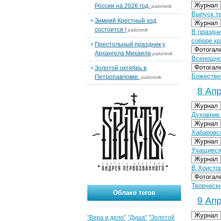
Журнал
России на 2026 год.
palomnik
Выпуск т
Зимний Крестный ход
Журнал
состоится !
palomnik
В праздн
соборе кр
Престольный праздник у
Фотогал
Архангела Михаила
palomnik
Всенощно
Фотогал
Золотой октябрь в
Божестве
Петропавловке.
palomnik
8 Апр
Журнал
Духовник 
Журнал
Хабаровс
Журнал
Учащиеся
Журнал
В Христо
Фотогал
Творчески
Облако тегов
9 Апр
Журнал
"Вера и дело"
"Душа"
"Золотой