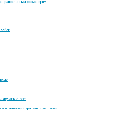
 с православным режиссером
 войск
храме
м круглом столе
 Божественным Страстям Христовым