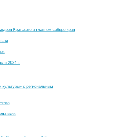
ндрея Критского в главном соборе края
льни
шек
ля 2024 г.
й культуры» с региональным
ского
ольников