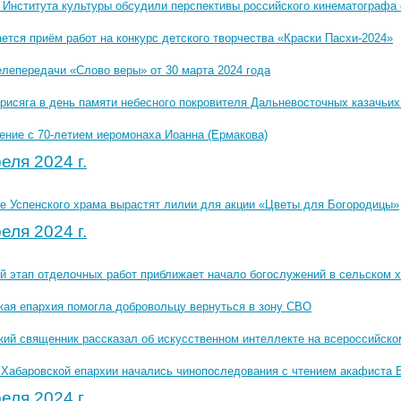
 Института культуры обсудили перспективы российского кинематографа
тся приём работ на конкурс детского творчества «Краски Пасхи-2024»
елепередачи «Слово веры» от 30 марта 2024 года
рисяга в день памяти небесного покровителя Дальневосточных казачьих
ение с 70-летием иеромонаха Иоанна (Ермакова)
еля 2024 г.
е Успенского храма вырастят лилии для акции «Цветы для Богородицы»
еля 2024 г.
й этап отделочных работ приближает начало богослужений в сельском 
кая епархия помогла добровольцу вернуться в зону СВО
кий священник рассказал об искусственном интеллекте на всероссийско
 Хабаровской епархии начались чинопоследования с чтением акафиста
еля 2024 г.