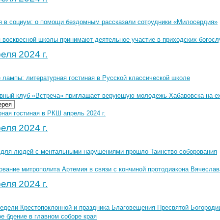
я в социум: о помощи бездомным рассказали сотрудники «Милосердия»
 воскресной школы принимают деятельное участие в приходских богос
еля 2024 г.
е лампы: литературная гостиная в Русской классической школе
вный клуб «Встреча» приглашает верующую молодежь Хабаровска на е
ерея
ная гостиная в РКШ апрель 2024 г.
еля 2024 г.
 для людей с ментальными нарушениями прошло Таинство соборования
ование митрополита Артемия в связи с кончиной протодиакона Вячесла
еля 2024 г.
Недели Крестопоклонной и праздника Благовещения Пресвятой Богород
е бдение в главном соборе края