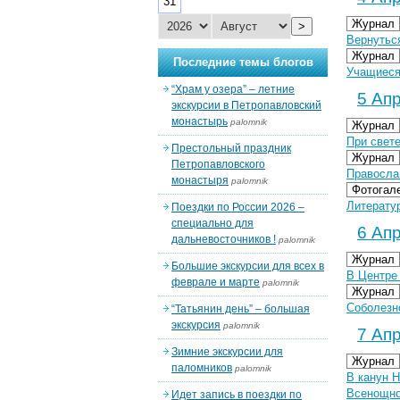
31
Журнал
>
Вернутьс
Журнал
Последние темы блогов
Учащиеся
“Храм у озера” – летние
5 Апр
экскурсии в Петропавловский
монастырь
palomnik
Журнал
При свет
Престольный праздник
Журнал
Петропавловского
Правосла
монастыря
palomnik
Фотогал
Литератур
Поездки по России 2026 –
специально для
6 Апр
дальневосточников !
palomnik
Журнал
Большие экскурсии для всех в
В Центре
феврале и марте
palomnik
Журнал
Соболезн
“Татьянин день” – большая
экскурсия
palomnik
7 Апр
Зимние экскурсии для
Журнал
паломников
palomnik
В канун 
Всенощно
Идет запись в поездки по