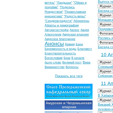
Выпуск те
"Образ и
витязь"
"Ландыши"
Журнал
подобие"
"Поделись
Беседа с
Рождеством"
"Православная
Журнал
инициатива"
"Радость веры"
Монашеск
"Синдром радости"
Аборигены
Журнал
Аборты и демография
Поздравл
Автокатастрофа
Аксиос
Акция
Фотогал
Алкоголизм
Амурская епархия
Роспись к
Амурское благочиние
Анонсы
Фотогал
Армия
Бари
Беседа с
Беременность и роды
Благовест
Благотворительность
10 Ап
Богословие
Брак
В начале
Журнал
Вера
было слово
Великий пост
Строящий
Викариатство
Вопросы
Журнал
Соборная
Показать все теги
11 Ап
Журнал
В Хабаро
Журнал
Викарий 
духовно-