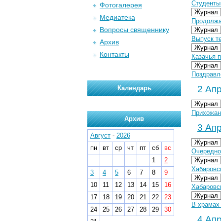
Студенты
Фотогалерея
Журнал
Медиатека
Продолжае
Вопросы священнику
Журнал
Выпуск т
Архив
Журнал
Контакты
Казачья п
Журнал
Поздравл
2 Апр
Календарь
Журнал
Прихожан
Архив
3 Апр
Август
-
2026
Журнал
пн
вт
ср
чт
пт
сб
вс
Очередно
1
2
Журнал
Хабаровс
3
4
5
6
7
8
9
Журнал
10
11
12
13
14
15
16
Хабаровс
Журнал
17
18
19
20
21
22
23
В храмах
24
25
26
27
28
29
30
4 Апр