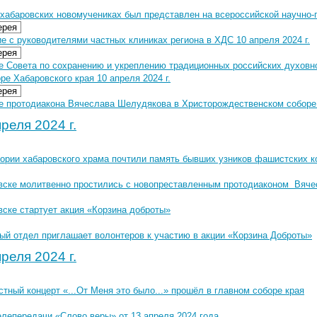
 хабаровских новомучениках был представлен на всероссийской научно-
ерея
 с руководителями частных клиниках региона в ХДС 10 апреля 2024 г.
ерея
е Совета по сохранению и укреплению традиционных российских духовн
ре Хабаровского края 10 апреля 2024 г.
ерея
е протодиакона Вячеслава Шелудякова в Христорождественском соборе 1
реля 2024 г.
тории хабаровского храма почтили память бывших узников фашистских к
вске молитвенно простились с новопреставленным протодиаконом Вя
вске стартует акция «Корзина доброты»
ый отдел приглашает волонтеров к участию в акции «Корзина Доброты»
реля 2024 г.
тный концерт «...От Меня это было...» прошёл в главном соборе края
елепередачи «Слово веры» от 13 апреля 2024 года