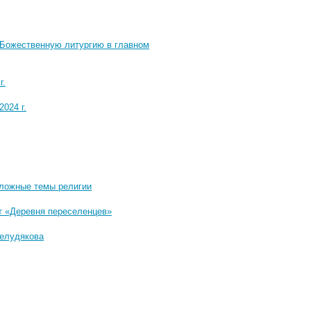
 Божественную литургию в главном
г.
024 г.
ложные темы религии
т «Деревня переселенцев»
Шелудякова