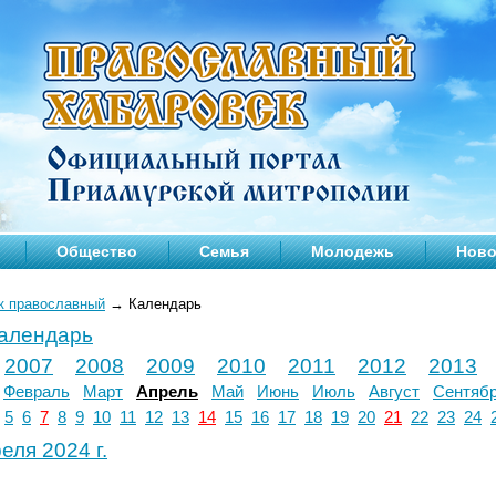
Общество
Семья
Молодежь
Ново
к православный
→
Календарь
календарь
2007
2008
2009
2010
2011
2012
2013
Февраль
Март
Апрель
Май
Июнь
Июль
Август
Сентяб
5
6
7
8
9
10
11
12
13
14
15
16
17
18
19
20
21
22
23
24
еля 2024 г.