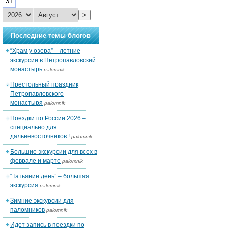
31
>
Последние темы блогов
“Храм у озера” – летние
экскурсии в Петропавловский
монастырь
palomnik
Престольный праздник
Петропавловского
монастыря
palomnik
Поездки по России 2026 –
специально для
дальневосточников !
palomnik
Большие экскурсии для всех в
феврале и марте
palomnik
“Татьянин день” – большая
экскурсия
palomnik
Зимние экскурсии для
паломников
palomnik
Идет запись в поездки по