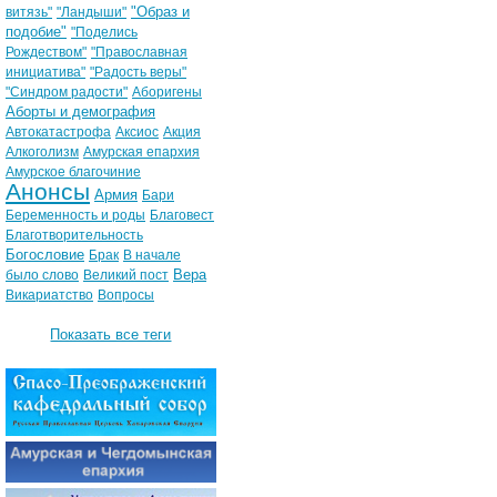
"Образ и
витязь"
"Ландыши"
подобие"
"Поделись
Рождеством"
"Православная
инициатива"
"Радость веры"
"Синдром радости"
Аборигены
Аборты и демография
Автокатастрофа
Аксиос
Акция
Алкоголизм
Амурская епархия
Амурское благочиние
Анонсы
Армия
Бари
Беременность и роды
Благовест
Благотворительность
Богословие
Брак
В начале
Вера
было слово
Великий пост
Викариатство
Вопросы
Показать все теги