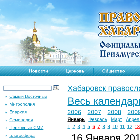
Новости
Церковь
Общество
Хабаровск правосл
Самый Восточный
Весь календар
Митрополия
2006
2007
2008
200
Епархия
Январь
Февраль
Март
Апрел
Семинария
1
2
3
4
5
6
7
8
9
10
11
12
13
Церковные СМИ
16 Января 2019
Блогосфера