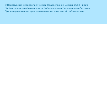
© Приамурская митрополия Русской Православной Церкви, 2012 - 2026
По благословению Митрополита Хабаровского и Приамурского Артемия.
При копировании материалов активная ссылка на сайт обязательна.