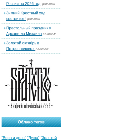
России на 2026 год.
palomnik
Зимний Крестный ход
состоится !
palomnik
Престольный праздник у
Архангела Михаила
palomnik
Золотой октябрь в
Петропавловке.
palomnik
Облако тегов
"Вера и дело"
"Душа"
"Золотой