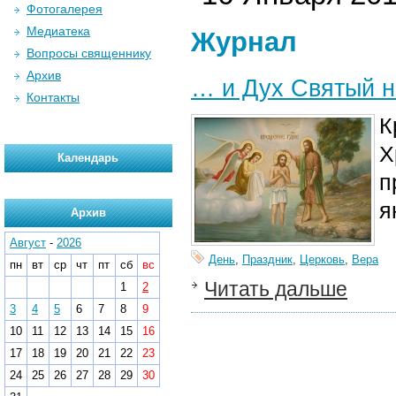
Фотогалерея
Медиатека
Журнал
Вопросы священнику
Архив
… и Дух Святый н
Контакты
К
Х
Календарь
п
я
Архив
Август
-
2026
День
,
Праздник
,
Церковь
,
Вера
пн
вт
ср
чт
пт
сб
вс
Читать дальше
1
2
3
4
5
6
7
8
9
10
11
12
13
14
15
16
17
18
19
20
21
22
23
24
25
26
27
28
29
30