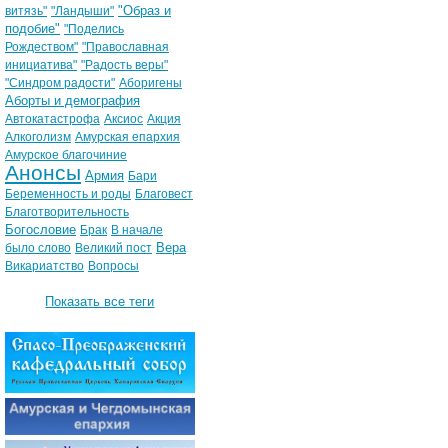
"Образ и
витязь"
"Ландыши"
подобие"
"Поделись
Рождеством"
"Православная
инициатива"
"Радость веры"
"Синдром радости"
Аборигены
Аборты и демография
Автокатастрофа
Аксиос
Акция
Алкоголизм
Амурская епархия
Амурское благочиние
Анонсы
Армия
Бари
Беременность и роды
Благовест
Благотворительность
Богословие
Брак
В начале
Вера
было слово
Великий пост
Викариатство
Вопросы
Показать все теги