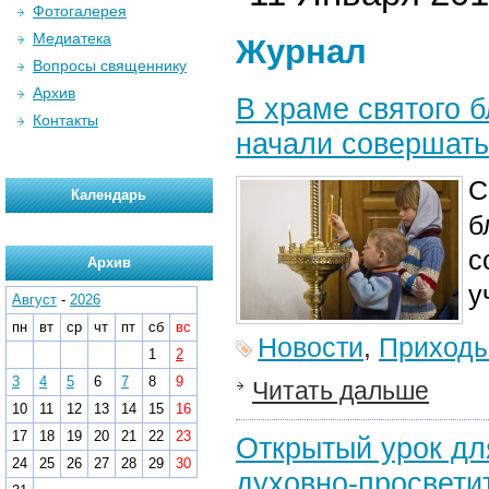
Фотогалерея
Медиатека
Журнал
Вопросы священнику
Архив
В храме святого 
Контакты
начали совершать
С
Календарь
б
с
Архив
у
Август
-
2026
пн
вт
ср
чт
пт
сб
вс
Новости
,
Приход
1
2
3
4
5
6
7
8
9
Читать дальше
10
11
12
13
14
15
16
17
18
19
20
21
22
23
Открытый урок дл
24
25
26
27
28
29
30
духовно-просвети