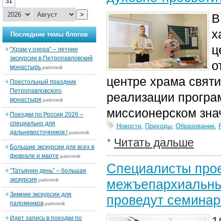
31
>
В
х
Последние темы блогов
ц
“Храм у озера” – летние
экскурсии в Петропавловский
о
монастырь
palomnik
центре храма святи
Престольный праздник
Петропавловского
реализации програ
монастыря
palomnik
миссионерском зна
Поездки по России 2026 –
специально для
Новости
,
Приходы
,
Образование
,
дальневосточников !
palomnik
Читать дальше
Большие экскурсии для всех в
феврале и марте
palomnik
Специалисты про
“Татьянин день” – большая
экскурсия
межъепархиальны
palomnik
Зимние экскурсии для
проведут семинар
паломников
palomnik
Идет запись в поездки по