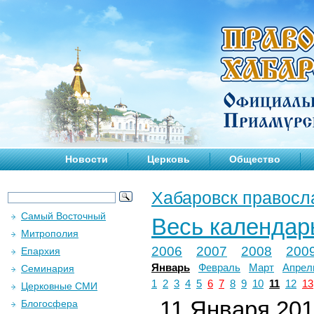
Новости
Церковь
Общество
Хабаровск правосл
Самый Восточный
Весь календар
Митрополия
2006
2007
2008
200
Епархия
Январь
Февраль
Март
Апрел
Семинария
1
2
3
4
5
6
7
8
9
10
11
12
13
Церковные СМИ
11 Января 2019
Блогосфера