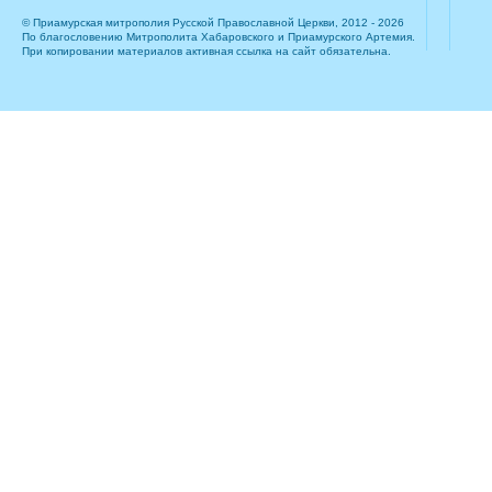
© Приамурская митрополия Русской Православной Церкви, 2012 - 2026
По благословению Митрополита Хабаровского и Приамурского Артемия.
При копировании материалов активная ссылка на сайт обязательна.