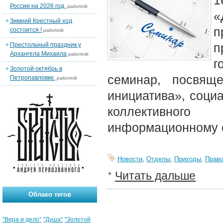
1
России на 2026 год.
palomnik
«
Зимний Крестный ход
п
состоится !
palomnik
п
Престольный праздник у
Архангела Михаила
palomnik
г
Золотой октябрь в
семинар, посвящ
Петропавловке.
palomnik
инициатива», соци
коллективног
информационному 
Новости
,
Отделы
,
Приходы
,
Право
Читать дальше
Облако тегов
"Вера и дело"
"Душа"
"Золотой