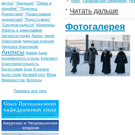
Кино
,
Хабаровская семинария
,
Но
"Образ и
витязь"
"Ландыши"
подобие"
"Поделись
Читать дальше
Рождеством"
"Православная
инициатива"
"Радость веры"
Фотогалерея
"Синдром радости"
Аборигены
Аборты и демография
Автокатастрофа
Аксиос
Акция
Алкоголизм
Амурская епархия
Амурское благочиние
Анонсы
Армия
Бари
Беременность и роды
Благовест
Благотворительность
Богословие
Брак
В начале
Вера
было слово
Великий пост
Викариатство
Вопросы
Показать все теги