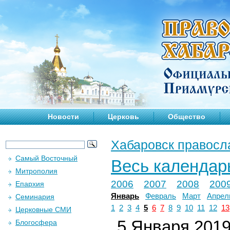
Новости
Церковь
Общество
Хабаровск правосл
Самый Восточный
Весь календар
Митрополия
2006
2007
2008
200
Епархия
Январь
Февраль
Март
Апрел
Семинария
1
2
3
4
5
6
7
8
9
10
11
12
13
Церковные СМИ
5 Января 2019 
Блогосфера