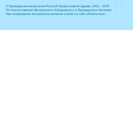
© Приамурская митрополия Русской Православной Церкви, 2012 - 2026
По благословению Митрополита Хабаровского и Приамурского Артемия.
При копировании материалов активная ссылка на сайт обязательна.