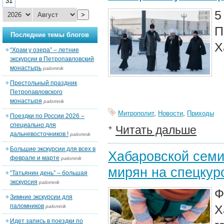
31
5
>
П
Последние темы блогов
Х
“Храм у озера” – летние
экскурсии в Петропавловский
монастырь
palomnik
Престольный праздник
Петропавловского
монастыря
palomnik
Митрополит
,
Новости
,
Приходы
Поездки по России 2026 –
специально для
Читать дальше
дальневосточников !
palomnik
Большие экскурсии для всех в
Хабаровской семи
феврале и марте
palomnik
мирян на спецкур
“Татьянин день” – большая
экскурсия
palomnik
Ф
Зимние экскурсии для
паломников
Х
palomnik
Идет запись в поездки по