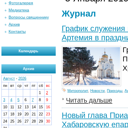
Фотогалерея
Медиатека
Журнал
Вопросы священнику
Архив
График служения 
Контакты
Артемия в праздн
Г
Календарь
П
Х
Архив
Август
-
2026
пн
вт
ср
чт
пт
сб
вс
Митрополит
,
Новости
,
Приходы
,
А
1
2
Читать дальше
3
4
5
6
7
8
9
10
11
12
13
14
15
16
Новый глава Приа
17
18
19
20
21
22
23
24
25
26
27
28
29
30
Хабаровскую епа