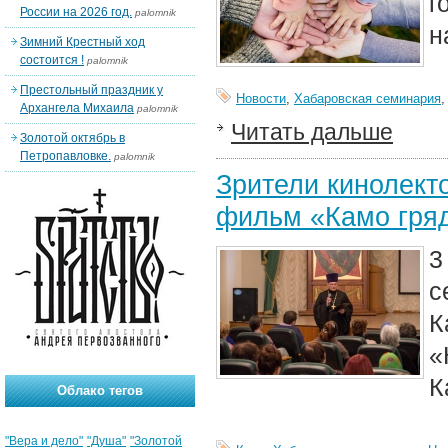
г
России на 2026 год.
palomnik
н
Зимний Крестный ход
состоится !
palomnik
Престольный праздник у
Новости
,
Хабаровская семинария
Архангела Михаила
palomnik
Читать дальше
Золотой октябрь в
Петропавловке.
palomnik
Зрители кинолект
фильм «Камо гря
3
с
К
К
Облако тегов
"Вера и дело"
"Душа"
"Золотой