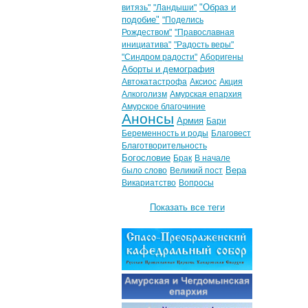
"Образ и
витязь"
"Ландыши"
подобие"
"Поделись
Рождеством"
"Православная
инициатива"
"Радость веры"
"Синдром радости"
Аборигены
Аборты и демография
Автокатастрофа
Аксиос
Акция
Алкоголизм
Амурская епархия
Амурское благочиние
Анонсы
Армия
Бари
Беременность и роды
Благовест
Благотворительность
Богословие
Брак
В начале
Вера
было слово
Великий пост
Викариатство
Вопросы
Показать все теги