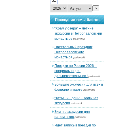
31
>
Последние темы блогов
“Храм у озера” – летние
экскурсии в Петропавловский
монастырь
palomnik
Престольный праздник
Петропавловского
монастыря
palomnik
Поездки по России 2026 –
специально для
дальневосточников !
palomnik
Большие экскурсии для всех в
феврале и марте
palomnik
“Татьянин день” – большая
экскурсия
palomnik
Зимние экскурсии для
паломников
palomnik
Идет запись в поездки по