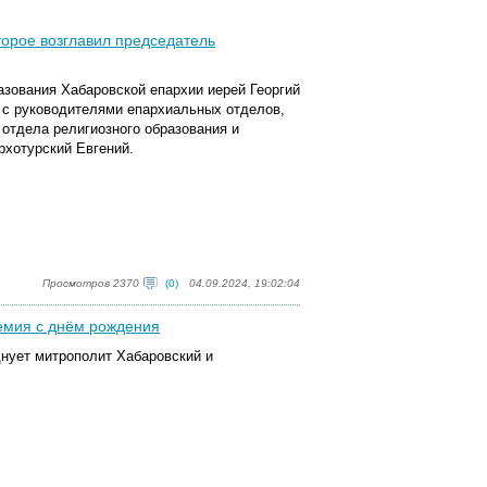
торое возглавил председатель
азования Хабаровской епархии иерей Георгий
 с руководителями епархиальных отделов,
отдела религиозного образования и
рхотурский Евгений.
Просмотров 2370
(0)
04.09.2024, 19:02:04
емия с днём рождения
днует митрополит Хабаровский и