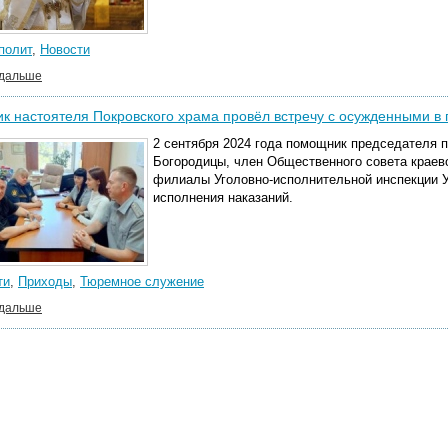
полит
,
Новости
 дальше
к настоятеля Покровского храма провёл встречу с осужденными 
2 сентября 2024 года помощник председателя 
Богородицы, член Общественного совета крае
филиалы Уголовно-исполнительной инспекции 
исполнения наказаний.
ти
,
Приходы
,
Тюремное служение
 дальше