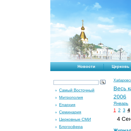
Новости
Церковь
Хабаровс
Весь 
Самый Восточный
2006
Митрополия
Январь
Епархия
1
2
3
4
Семинария
4 Сен
Церковные СМИ
Блогосфера
Журна