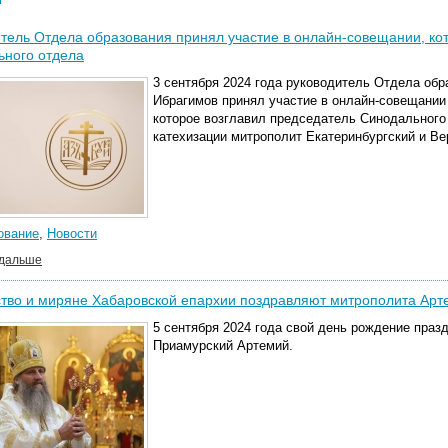
тель Отдела образования принял участие в онлайн-совещании, ко
ьного отдела
3 сентября 2024 года руководитель Отдела обр
Ибрагимов принял участие в онлайн-совещании
которое возглавил председатель Синодального 
катехизации митрополит Екатеринбургский и Ве
ование
,
Новости
 дальше
тво и миряне Хабаровской епархии поздравляют митрополита Арт
5 сентября 2024 года свой день рождение праз
Приамурский Артемий.