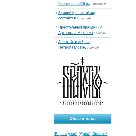
России на 2026 год.
palomnik
Зимний Крестный ход
состоится !
palomnik
Престольный праздник у
Архангела Михаила
palomnik
Золотой октябрь в
Петропавловке.
palomnik
Облако тегов
"Вера и дело"
"Душа"
"Золотой