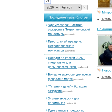
31
>
Митро
Последние темы блогов
Читать
“Храм у озера” – летние
Помощни
экскурсии в Петропавловский
монастырь
palomnik
Престольный праздник
Петропавловского
монастыря
palomnik
Поездки по России 2026 –
специально для
дальневосточников !
palomnik
Новос
Большие экскурсии для всех в
Читать
феврале и марте
palomnik
“Татьянин день” – большая
экскурсия
palomnik
Зимние экскурсии для
паломников
palomnik
Идет запись в поездки по