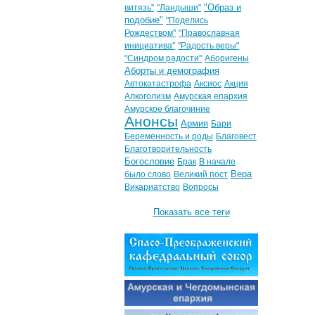
"Образ и
витязь"
"Ландыши"
подобие"
"Поделись
Рождеством"
"Православная
инициатива"
"Радость веры"
"Синдром радости"
Аборигены
Аборты и демография
Автокатастрофа
Аксиос
Акция
Алкоголизм
Амурская епархия
Амурское благочиние
Анонсы
Армия
Бари
Беременность и роды
Благовест
Благотворительность
Богословие
Брак
В начале
Вера
было слово
Великий пост
Викариатство
Вопросы
Показать все теги